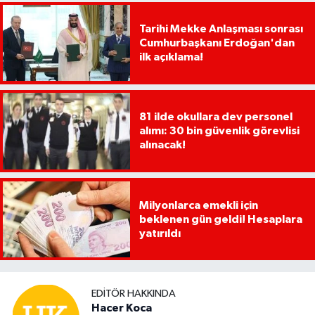
Tarihi Mekke Anlaşması sonrası
Cumhurbaşkanı Erdoğan'dan
ilk açıklama!
81 ilde okullara dev personel
alımı: 30 bin güvenlik görevlisi
alınacak!
Milyonlarca emekli için
beklenen gün geldi! Hesaplara
yatırıldı
EDITÖR HAKKINDA
Hacer Koca