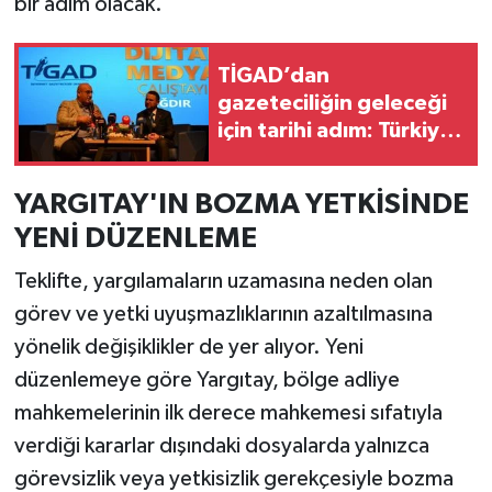
bir adım olacak.
TİGAD’dan
gazeteciliğin geleceği
için tarihi adım: Türkiye
Gazeteciler Birliği
dosyası Bakan Gürlek’e
YARGITAY'IN BOZMA YETKİSİNDE
sunuldu
YENİ DÜZENLEME
Teklifte, yargılamaların uzamasına neden olan
görev ve yetki uyuşmazlıklarının azaltılmasına
yönelik değişiklikler de yer alıyor. Yeni
düzenlemeye göre Yargıtay, bölge adliye
mahkemelerinin ilk derece mahkemesi sıfatıyla
verdiği kararlar dışındaki dosyalarda yalnızca
görevsizlik veya yetkisizlik gerekçesiyle bozma