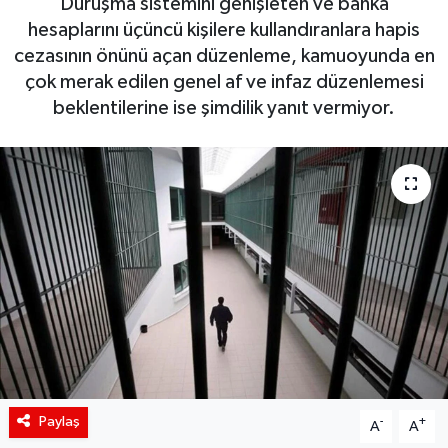
Duruşma sistemini genişleten ve banka
hesaplarını üçüncü kişilere kullandıranlara hapis
Siyaset
cezasının önünü açan düzenleme, kamuoyunda en
çok merak edilen genel af ve infaz düzenlemesi
Spor
beklentilerine ise şimdilik yanıt vermiyor.
Teknoloji
Yaşam
Paylaş
-
+
A
A