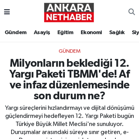
Asayiş
Ankara Hava Durumu
Gündem
Asayiş
Eğitim
Ekonomi
Sağlık
Si
Duyurular
Ankara Trafik Yoğunluk Haritası
GÜNDEM
Eğitim
Süper Lig Puan Durumu ve Fikstür
Milyonların beklediği 12.
Ekonomi
Tüm Manşetler
Yargı Paketi TBMM'de! Af
ve infaz düzenlemesinde
Gündem
Son Dakika Haberleri
son durum ne?
Kim Kimdir Nereli
Haber Arşivi
Yargı süreçlerini hızlandırmayı ve dijital dönüşümü
güçlendirmeyi hedefleyen 12. Yargı Paketi bugün
Resmi İlanlar
Türkiye Büyük Millet Meclisi'ne sunuluyor.
Duruşmalar arasındaki süreye sınır getiren, e-
Sağlık