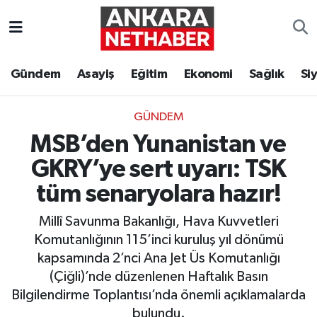
Asayiş
Ankara Hava Durumu
Gündem
Asayiş
Eğitim
Ekonomi
Sağlık
Si
Duyurular
Ankara Trafik Yoğunluk Haritası
GÜNDEM
Eğitim
Süper Lig Puan Durumu ve Fikstür
MSB’den Yunanistan ve
Ekonomi
Tüm Manşetler
GKRY’ye sert uyarı: TSK
tüm senaryolara hazır!
Gündem
Son Dakika Haberleri
Millî Savunma Bakanlığı, Hava Kuvvetleri
Kim Kimdir Nereli
Haber Arşivi
Komutanlığının 115’inci kuruluş yıl dönümü
kapsamında 2’nci Ana Jet Üs Komutanlığı
Resmi İlanlar
(Çiğli)’nde düzenlenen Haftalık Basın
Bilgilendirme Toplantısı’nda önemli açıklamalarda
Sağlık
bulundu.