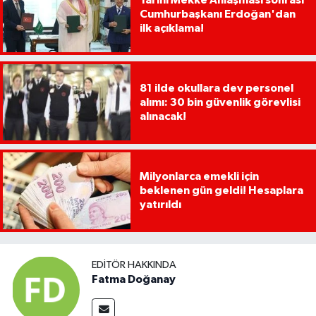
Cumhurbaşkanı Erdoğan'dan
ilk açıklama!
81 ilde okullara dev personel
alımı: 30 bin güvenlik görevlisi
alınacak!
Milyonlarca emekli için
beklenen gün geldi! Hesaplara
yatırıldı
EDITÖR HAKKINDA
Fatma Doğanay