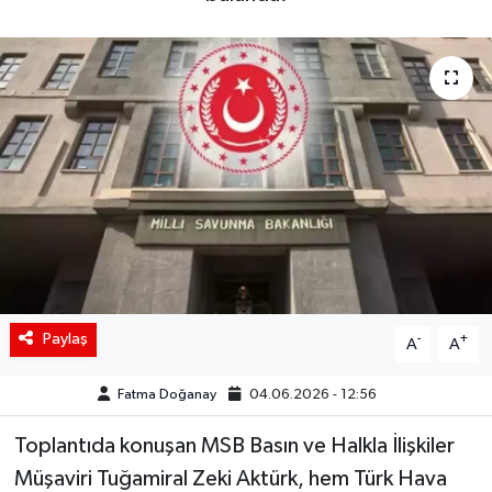
Siyaset
Spor
Teknoloji
Yaşam
Paylaş
-
+
A
A
Fatma Doğanay
04.06.2026 - 12:56
Toplantıda konuşan MSB Basın ve Halkla İlişkiler
Müşaviri Tuğamiral Zeki Aktürk, hem Türk Hava