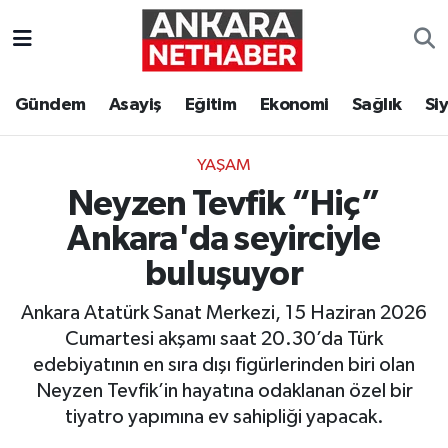
Asayiş
Ankara Hava Durumu
Gündem
Asayiş
Eğitim
Ekonomi
Sağlık
Si
Duyurular
Ankara Trafik Yoğunluk Haritası
YAŞAM
Eğitim
Süper Lig Puan Durumu ve Fikstür
Neyzen Tevfik “Hiç”
Ekonomi
Tüm Manşetler
Ankara'da seyirciyle
buluşuyor
Gündem
Son Dakika Haberleri
Ankara Atatürk Sanat Merkezi, 15 Haziran 2026
Kim Kimdir Nereli
Haber Arşivi
Cumartesi akşamı saat 20.30’da Türk
edebiyatının en sıra dışı figürlerinden biri olan
Resmi İlanlar
Neyzen Tevfik’in hayatına odaklanan özel bir
tiyatro yapımına ev sahipliği yapacak.
Sağlık