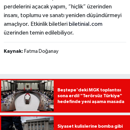
perdelerini açacak yapım, “hiçlik” üzerinden
insanı, toplumu ve sanatı yeniden düşündürmeyi
amaçlıyor. Etkinlik biletleri
biletinial.com
üzerinden temin edilebiliyor.
Kaynak:
Fatma Doğanay
Beştepe'deki MGK toplantısı
sona erdi! "Terörsüz Türkiye"
hedefinde yeni aşama masada
Siyaset kulislerine bomba gibi