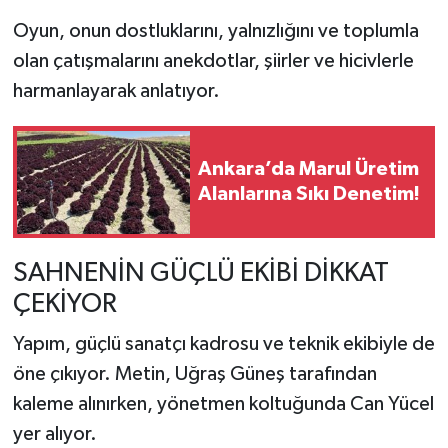
Oyun, onun dostluklarını, yalnızlığını ve toplumla
olan çatışmalarını anekdotlar, şiirler ve hicivlerle
harmanlayarak anlatıyor.
Ankara’da Marul Üretim
Alanlarına Sıkı Denetim!
SAHNENİN GÜÇLÜ EKİBİ DİKKAT
ÇEKİYOR
Yapım, güçlü sanatçı kadrosu ve teknik ekibiyle de
öne çıkıyor. Metin,
Uğraş Güneş
tarafından
kaleme alınırken, yönetmen koltuğunda
Can Yücel
yer alıyor.