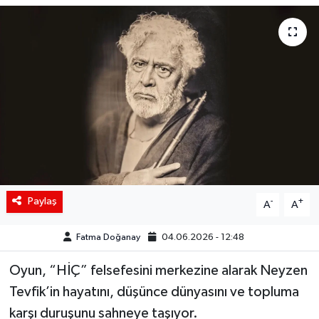
Siyaset
Spor
Teknoloji
Yaşam
Paylaş
-
+
A
A
Fatma Doğanay
04.06.2026 - 12:48
Oyun, “HİÇ” felsefesini merkezine alarak Neyzen
Tevfik’in hayatını, düşünce dünyasını ve topluma
karşı duruşunu sahneye taşıyor.