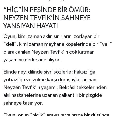
“HİÇ”İN PEŞİNDE BİR ÖMÜR:
NEYZEN TEVFİK’İN SAHNEYE
YANSIYAN HAYATI
Oyun, kimi zaman aklın sınırlarını zorlayan bir
“deli”, kimi zaman meyhane köşelerinde bir “veli”
olarak anılan
Neyzen Tevfik
’in çok katmanlı
yaşamını merkezine alıyor.
Elinde ney, dilinde sivri sözlerle; haksızlığa,
yobazlığa ve zulme karşı duruşuyla tanınan
Neyzen Tevfik’in yaşamı, Bektâşi tekkelerinden
akıl hastanelerine uzanan çalkantılı bir çizgide
sahneye taşınıyor.
Oyun, onun “hiçlik” arayışını yalnızca bir düşünce