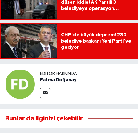
düşen iddia! AK Partili 3
belediyeye operasyon
yapılacak!
CHP'de büyük deprem! 230
belediye başkanı Yeni Parti'ye
geçiyor
EDITÖR HAKKINDA
Fatma Doğanay
Bunlar da ilginizi çekebilir