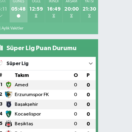
SAK
GÜNEŞ
ÖĞLE
İKINDI
AKŞAM
YATSI
:11
05:48
12:59
16:49
20:00
21:30
Aylık Vakitler
Süper Lig Puan Durumu
Süper Lig
#
Takım
O
P
1
Amed
0
0
2
Erzurumspor FK
0
0
3
Başakşehir
0
0
4
Kocaelispor
0
0
5
Beşiktaş
0
0