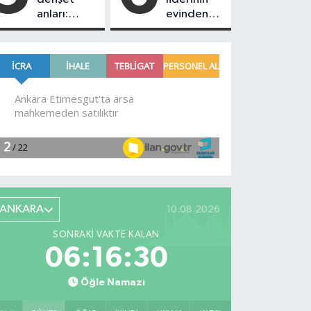
anları:
evinden
Polisin
çıkanlara
yanına soru
bakın!
sorma
Silah,
bahanesiyle
mermi,
gelip bıçak
balistik
çekti!
yelek...
ANKARA
10.08.2026
SONRAKI VAKTE KALAN
06:16:29
Öğle Namazı