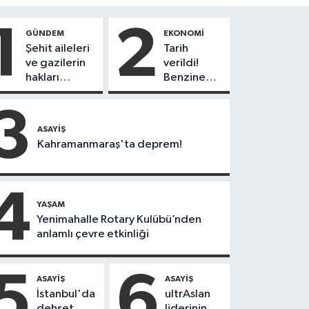
1
2
GÜNDEM
EKONOMI
Şehit aileleri
Tarih
ve gazilerin
verildi!
hakları
Benzine
genişliyor!
yeni zam
Düzenleme
yolda!
3
TBMM'den
ASAYIŞ
geçti
Kahramanmaraş'ta deprem!
4
YAŞAM
Yenimahalle Rotary Kulübü’nden
anlamlı çevre etkinliği
5
6
ASAYIŞ
ASAYIŞ
İstanbul'da
ultrAslan
dehşet
liderinin