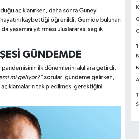
K
olduğu açıklanırken, daha sonra Güney
G
de hayatını kaybettiği öğrenildi. Gemide bulunan
a yaşamını yitirmesi uluslararası sağlık
G
1
İŞESİ GÜNDEMDE
B
andemisinin ilk dönemlerini akıllara getirdi.
B
emi mi geliyor?”
soruları gündeme gelirken,
A
açıklamaların takip edilmesi gerektiğini
1
S