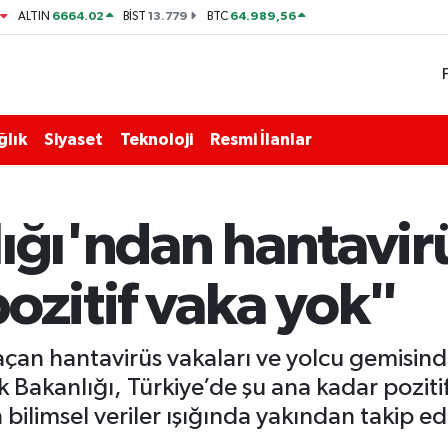
6664.02
13.779
64.989,56
ALTIN
BİST
BTC
ğlık
Siyaset
Teknoloji
Resmi İlanlar
ığı'ndan hantavir
ozitif vaka yok"
çan hantavirüs vakaları ve yolcu gemisind
ık Bakanlığı, Türkiye’de şu ana kadar poziti
 bilimsel veriler ışığında yakından takip ed