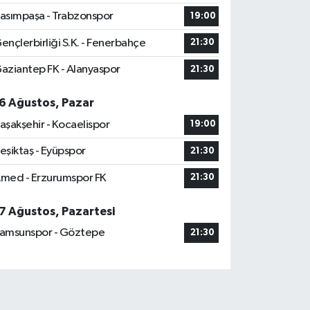
asımpaşa - Trabzonspor
19:00
ençlerbirliği S.K. - Fenerbahçe
21:30
aziantep FK - Alanyaspor
21:30
6 Ağustos, Pazar
aşakşehir - Kocaelispor
19:00
eşiktaş - Eyüpspor
21:30
med - Erzurumspor FK
21:30
7 Ağustos, Pazartesi
amsunspor - Göztepe
21:30