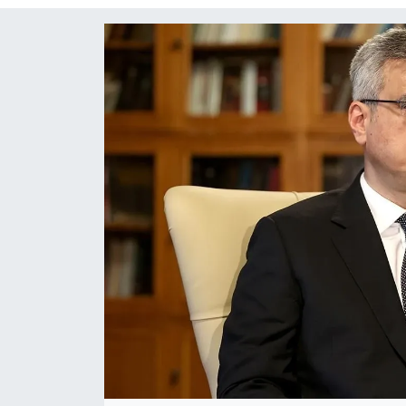
Siyaset
Spor
Teknoloji
Yaşam