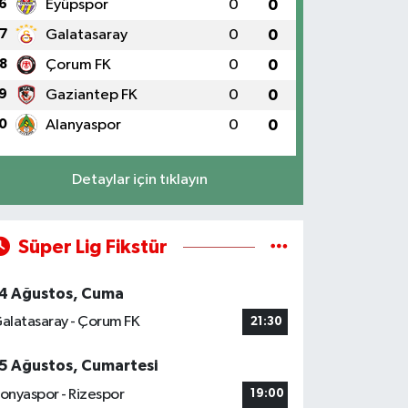
6
Eyüpspor
0
0
7
Galatasaray
0
0
8
Çorum FK
0
0
9
Gaziantep FK
0
0
0
Alanyaspor
0
0
Detaylar için tıklayın
Süper Lig Fikstür
4 Ağustos, Cuma
alatasaray - Çorum FK
21:30
5 Ağustos, Cumartesi
onyaspor - Rizespor
19:00