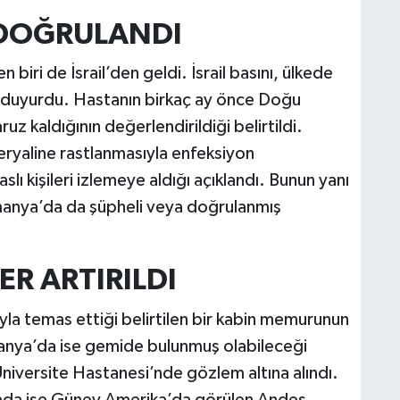
A DOĞRULANDI
 biri de İsrail’den geldi. İsrail basını, ülkede
nı duyurdu. Hastanın birkaç ay önce Doğu
z kaldığının değerlendirildiği belirtildi.
eryaline rastlanmasıyla enfeksiyon
lı kişileri izlemeye aldığı açıklandı. Bunun yanı
lmanya’da da şüpheli veya doğrulanmış
ER ARTIRILDI
la temas ettiği belirtilen bir kabin memurunun
lmanya’da ise gemide bulunmuş olabileceği
 Üniversite Hastanesi’nde gözlem altına alındı.
astada ise Güney Amerika’da görülen Andes