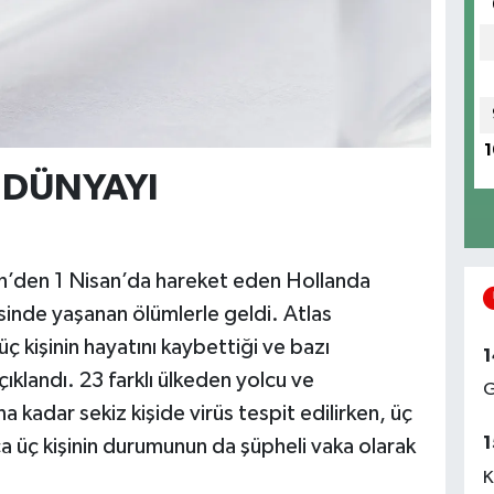
1
 DÜNYAYI
n’den 1 Nisan’da hareket eden Hollanda
sinde yaşanan ölümlerle geldi. Atlas
 kişinin hayatını kaybettiği ve bazı
1
çıklandı. 23 farklı ülkeden yolcu ve
G
kadar sekiz kişide virüs tespit edilirken, üç
1
yrıca üç kişinin durumunun da şüpheli vaka olarak
K