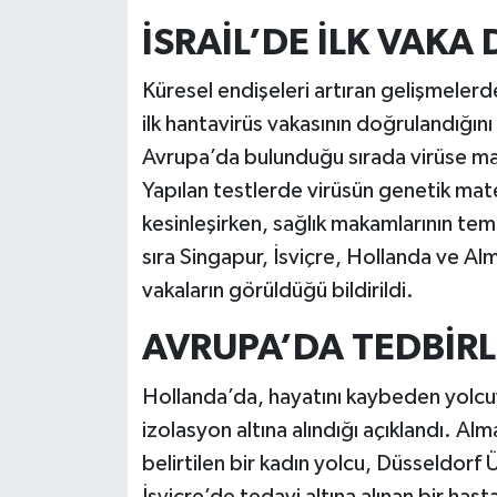
İSRAİL’DE İLK VAK
Küresel endişeleri artıran gelişmelerden
ilk hantavirüs vakasının doğrulandığı
Avrupa’da bulunduğu sırada virüse maru
Yapılan testlerde virüsün genetik mat
kesinleşirken, sağlık makamlarının temas
sıra Singapur, İsviçre, Hollanda ve A
vakaların görüldüğü bildirildi.
AVRUPA’DA TEDBİRL
Hollanda’da, hayatını kaybeden yolcuy
izolasyon altına alındığı açıklandı. A
belirtilen bir kadın yolcu, Düsseldorf
İsviçre’de tedavi altına alınan bir h