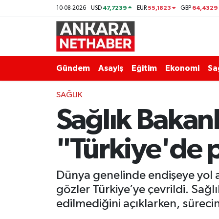
47,7239
55,1823
64,4329
10-08-2026
USD
EUR
GBP
Asayiş
Ankara Hava Durumu
Duyurular
Ankara Trafik Yoğunluk Haritası
Gündem
Asayiş
Eğitim
Ekonomi
Sa
Eğitim
Süper Lig Puan Durumu ve Fikstür
SAĞLIK
Sağlık Bakanl
Ekonomi
Tüm Manşetler
Gündem
Son Dakika Haberleri
"Türkiye'de p
Kim Kimdir Nereli
Haber Arşivi
Dünya genelinde endişeye yol a
Resmi İlanlar
gözler Türkiye’ye çevrildi. Sağl
edilmediğini açıklarken, sürecin
Sağlık