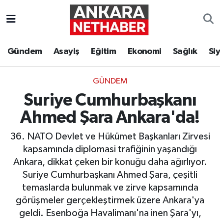
Asayiş
Ankara Hava Durumu
Gündem
Asayiş
Eğitim
Ekonomi
Sağlık
Si
Duyurular
Ankara Trafik Yoğunluk Haritası
GÜNDEM
Eğitim
Süper Lig Puan Durumu ve Fikstür
Suriye Cumhurbaşkanı
Ekonomi
Tüm Manşetler
Ahmed Şara Ankara'da!
36. NATO Devlet ve Hükümet Başkanları Zirvesi
Gündem
Son Dakika Haberleri
kapsamında diplomasi trafiğinin yaşandığı
Ankara, dikkat çeken bir konuğu daha ağırlıyor.
Kim Kimdir Nereli
Haber Arşivi
Suriye Cumhurbaşkanı Ahmed Şara, çeşitli
temaslarda bulunmak ve zirve kapsamında
Resmi İlanlar
görüşmeler gerçekleştirmek üzere Ankara'ya
geldi. Esenboğa Havalimanı'na inen Şara'yı,
Sağlık