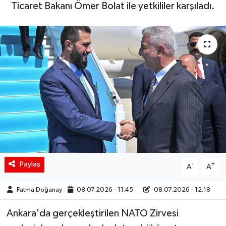
Ticaret Bakanı Ömer Bolat ile yetkililer karşıladı.
Siyaset
Spor
Teknoloji
Yaşam
Paylaş
-
+
A
A
Fatma Doğanay
08.07.2026 - 11:45
08.07.2026 - 12:18
Ankara'da gerçekleştirilen NATO Zirvesi