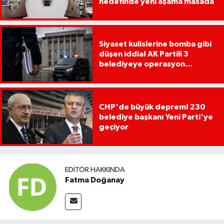
hedefinde yeni aşama masada
Siyaset kulislerine bomba gibi
düşen iddia! AK Partili 3
belediyeye operasyon
yapılacak!
CHP'de büyük deprem! 230
belediye başkanı Yeni Parti'ye
geçiyor
EDITÖR HAKKINDA
Fatma Doğanay