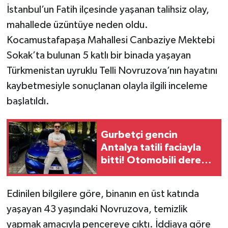
İstanbul’un Fatih ilçesinde yaşanan talihsiz olay,
mahallede üzüntüye neden oldu.
Kocamustafapaşa Mahallesi Canbaziye Mektebi
Sokak’ta bulunan 5 katlı bir binada yaşayan
Türkmenistan uyruklu Telli Novruzova’nın hayatını
kaybetmesiyle sonuçlanan olayla ilgili inceleme
başlatıldı.
Gurbetçi gencin
Antalya tatili faciayla
bitti! Otomobili dereye
uçtu hayatını kaybetti
Edinilen bilgilere göre, binanın en üst katında
yaşayan 43 yaşındaki Novruzova, temizlik
yapmak amacıyla pencereye çıktı. İddiaya göre