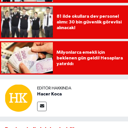
81 ilde okullara dev personel
alımı: 30 bin güvenlik görevlisi
alınacak!
Milyonlarca emekli için
beklenen gün geldi! Hesaplara
yatırıldı
EDITÖR HAKKINDA
Hacer Koca