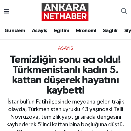
Asayiş
Ankara Hava Durumu
Gündem
Asayiş
Eğitim
Ekonomi
Sağlık
Si
Duyurular
Ankara Trafik Yoğunluk Haritası
ASAYIŞ
Eğitim
Süper Lig Puan Durumu ve Fikstür
Temizliğin sonu acı oldu!
Ekonomi
Tüm Manşetler
Türkmenistanlı kadın 5.
kattan düşerek hayatını
Gündem
Son Dakika Haberleri
kaybetti
Kim Kimdir Nereli
Haber Arşivi
İstanbul’un Fatih ilçesinde meydana gelen trajik
olayda, Türkmenistan uyruklu 43 yaşındaki Telli
Resmi İlanlar
Novruzova, temizlik yaptığı sırada dengesini
kaybederek 5’inci kattan bina boşluğuna düştü.
Sağlık