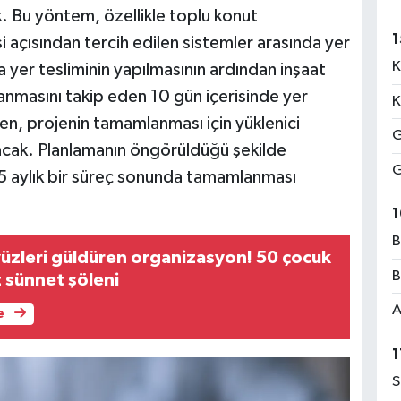
. Bu yöntem, özellikle toplu konut
1
si açısından tercih edilen sistemler arasında yer
K
ya yer tesliminin yapılmasının ardından inşaat
nmasını takip eden 10 gün içerisinde yer
K
ken, projenin tamamlanması için yüklenici
G
acak. Planlamanın öngörüldüğü şekilde
G
 15 aylık bir süreç sonunda tamamlanması
1
B
zleri güldüren organizasyon! 50 çocuk
B
z sünnet şöleni
A
e
1
S