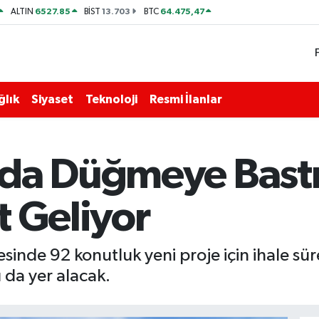
6527.85
13.703
64.475,47
ALTIN
BİST
BTC
ğlık
Siyaset
Teknoloji
Resmi İlanlar
da Düğmeye Bastı
t Geliyor
inde 92 konutluk yeni proje için ihale süre
 da yer alacak.