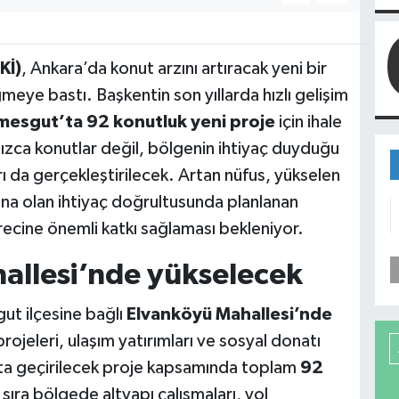
Kİ)
, Ankara’da konut arzını artıracak yeni bir
eye bastı. Başkentin son yıllarda hızlı gelişim
mesgut’ta 92 konutluk yeni proje
için ihale
nızca konutlar değil, bölgenin ihtiyaç duyduğu
ı da gerçekleştirilecek. Artan nüfus, yükselen
na olan ihtiyaç doğrultusunda planlanan
recine önemli katkı sağlaması bekleniyor.
allesi’nde yükselecek
gut ilçesine bağlı
Elvanköyü Mahallesi’nde
rojeleri, ulaşım yatırımları ve sosyal donatı
ata geçirilecek proje kapsamında toplam
92
sıra bölgede altyapı çalışmaları, yol