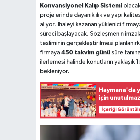
Konvansiyonel Kalıp Sistemi
olacak
projelerinde dayanıklılık ve yapı kalite
alıyor. İhaleyi kazanan yüklenici firma
süreci başlayacak. Sözleşmenin imzala
tesliminin gerçekleştirilmesi planlanır
firmaya
450 takvim günü
süre tanın
ilerlemesi halinde konutların yaklaşık
bekleniyor.
Haymana'da yü
için unutulma
İçeriği Görüntül