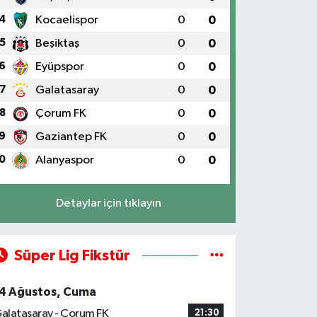
4
Kocaelispor
0
0
5
Beşiktaş
0
0
6
Eyüpspor
0
0
7
Galatasaray
0
0
8
Çorum FK
0
0
9
Gaziantep FK
0
0
0
Alanyaspor
0
0
Detaylar için tıklayın
Süper Lig Fikstür
4 Ağustos, Cuma
alatasaray - Çorum FK
21:30