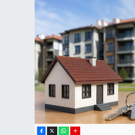
Siyaset
Spor
Teknoloji
Yaşam