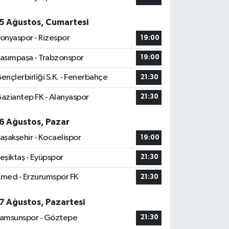
5 Ağustos, Cumartesi
onyaspor - Rizespor
19:00
asımpaşa - Trabzonspor
19:00
ençlerbirliği S.K. - Fenerbahçe
21:30
aziantep FK - Alanyaspor
21:30
6 Ağustos, Pazar
aşakşehir - Kocaelispor
19:00
eşiktaş - Eyüpspor
21:30
med - Erzurumspor FK
21:30
7 Ağustos, Pazartesi
amsunspor - Göztepe
21:30