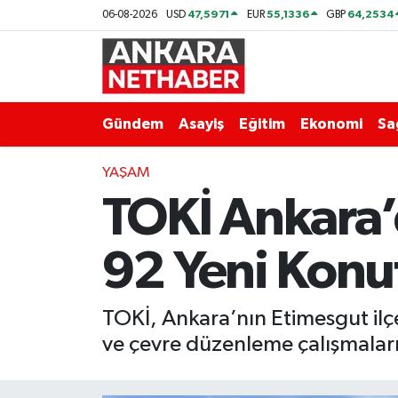
47,5971
55,1336
64,2534
06-08-2026
USD
EUR
GBP
Asayiş
Ankara Hava Durumu
Duyurular
Ankara Trafik Yoğunluk Haritası
Gündem
Asayiş
Eğitim
Ekonomi
Sa
Eğitim
Süper Lig Puan Durumu ve Fikstür
YAŞAM
TOKİ Ankara’
Ekonomi
Tüm Manşetler
Gündem
Son Dakika Haberleri
92 Yeni Konu
Kim Kimdir Nereli
Haber Arşivi
TOKİ, Ankara’nın Etimesgut ilçes
Resmi İlanlar
ve çevre düzenleme çalışmaları
Sağlık