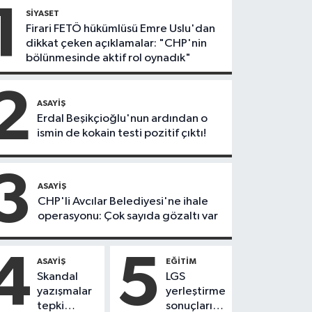
1
SIYASET
Firari FETÖ hükümlüsü Emre Uslu'dan
dikkat çeken açıklamalar: "CHP'nin
bölünmesinde aktif rol oynadık"
2
ASAYIŞ
Erdal Beşikçioğlu'nun ardından o
ismin de kokain testi pozitif çıktı!
3
ASAYIŞ
CHP'li Avcılar Belediyesi'ne ihale
operasyonu: Çok sayıda gözaltı var
4
5
ASAYIŞ
EĞITIM
Skandal
LGS
yazışmalar
yerleştirme
tepki
sonuçları