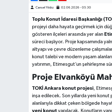
Cansel Yıldız
02.06.2026 - 05:30
Toplu Konut İdaresi Başkanlığı (TO
projeyi daha hayata geçirmek için düğm
gösteren ilçeleri arasında yer alan
Eti
süreci başlıyor. Proje kapsamında yal
altyapı ve çevre düzenleme çalışmalar
konut talebi ve modern yaşam alanları
yatırımın, Etimesgut’un şehirleşme sü
Proje Elvanköyü Mah
TOKİ Ankara konut projesi
, Etimes
inşa edilecek. Son yıllarda yeni konut p
alanlarıyla dikkat çeken bölgede hay
yeni konut
yapılacak. Konutların yanı 