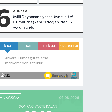
toplamıştı...
açıklandı!
Koray Beşli
6
GÜNDEM
hakkında
Milli Dayanışma yasası Meclis'te!
tutuklama
Cumhurbaşkanı Erdoğan'dan ilk
kararı
yorum geldi
geldi!
ANKARA
06.08.2026
SONRAKI VAKTE KALAN