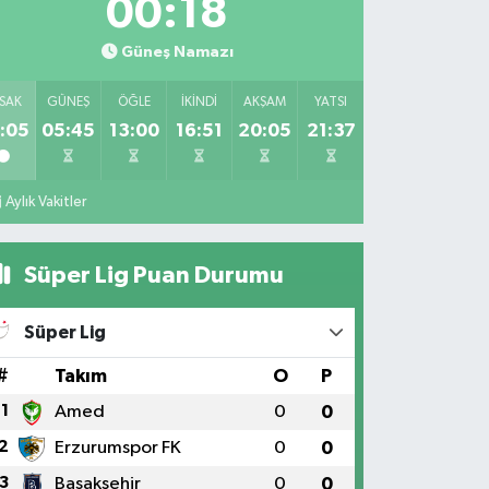
00:16
Güneş Namazı
SAK
GÜNEŞ
ÖĞLE
İKINDI
AKŞAM
YATSI
:05
05:45
13:00
16:51
20:05
21:37
Aylık Vakitler
Süper Lig Puan Durumu
Süper Lig
#
Takım
O
P
1
Amed
0
0
2
Erzurumspor FK
0
0
3
Başakşehir
0
0