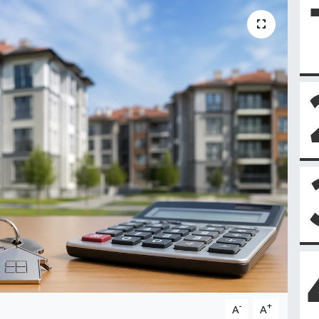
-
+
A
A