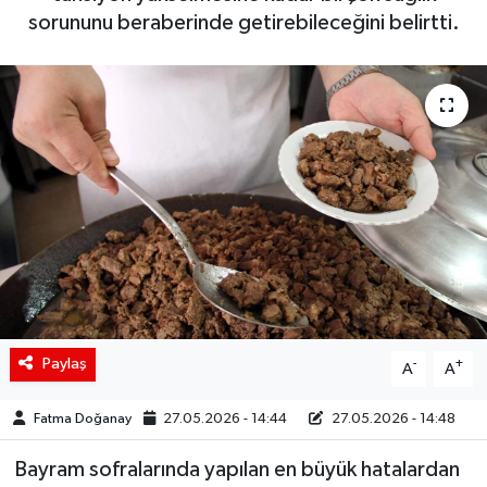
sorununu beraberinde getirebileceğini belirtti.
Siyaset
Spor
Teknoloji
Yaşam
Paylaş
-
+
A
A
Fatma Doğanay
27.05.2026 - 14:44
27.05.2026 - 14:48
Bayram sofralarında yapılan en büyük hatalardan