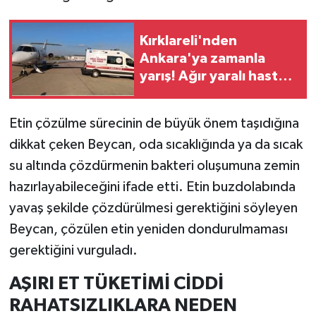
Kırklareli'nden
Ankara'ya zamanla
yarış! Ağır yaralı hasta
hava ambulansıyla sevk
edildi
Etin çözülme sürecinin de büyük önem taşıdığına
dikkat çeken Beycan, oda sıcaklığında ya da sıcak
su altında çözdürmenin bakteri oluşumuna zemin
hazırlayabileceğini ifade etti. Etin buzdolabında
yavaş şekilde çözdürülmesi gerektiğini söyleyen
Beycan, çözülen etin yeniden dondurulmaması
gerektiğini vurguladı.
AŞIRI ET TÜKETİMİ CİDDİ
RAHATSIZLIKLARA NEDEN