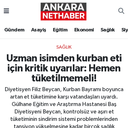
Asayiş
Ankara Hava Durumu
Gündem
Asayiş
Eğitim
Ekonomi
Sağlık
Si
Duyurular
Ankara Trafik Yoğunluk Haritası
SAĞLIK
Eğitim
Süper Lig Puan Durumu ve Fikstür
Uzman isimden kurban eti
Ekonomi
Tüm Manşetler
için kritik uyarılar: Hemen
tüketilmemeli!
Gündem
Son Dakika Haberleri
Diyetisyen Filiz Beycan, Kurban Bayramı boyunca
Kim Kimdir Nereli
Haber Arşivi
artan et tüketimine karşı vatandaşları uyardı.
Gülhane Eğitim ve Araştırma Hastanesi Baş
Resmi İlanlar
Diyetisyeni Beycan, kontrolsüz ve aşırı et
tüketiminin sindirim sistemi problemlerinden
Sağlık
tansiyon yükselmesine kadar birçok sağlık