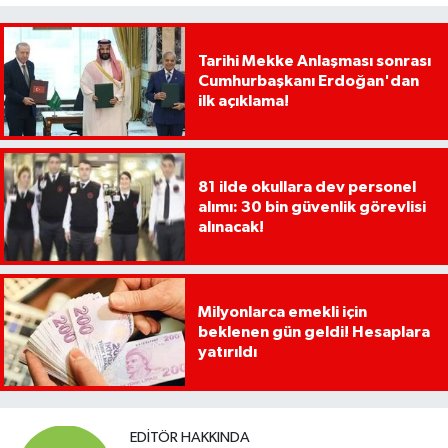
Tarihi Mekke Anlaşması sonrası
Cumhurbaşkanı Erdoğan'dan
ilk açıklama!
81 ilde okullara dev personel
alımı: 30 bin güvenlik görevlisi
alınacak!
Milyonlarca emekli için
beklenen gün geldi! Hesaplara
yatırıldı
EDITÖR HAKKINDA