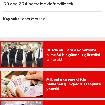
D9 ada 704 parselde defnedilecek.
Kaynak:
Haber Merkezi
81 ilde okullara dev personel
alımı: 30 bin güvenlik görevlisi
alınacak!
Milyonlarca emekli için
beklenen gün geldi! Hesaplara
yatırıldı