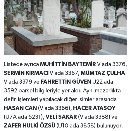
Listede ayrıca
MUHİTTİN BAYTEMİR
V ada 3376,
SERMİN KIRMACI
V ada 3367,
MÜMTAZ ÇULHA
V ada 3379 ve
FAHRETTİN GÜVEN
U22 ada
3592 parsel bilgileriyle yer aldı. Aynı mezarlıkta
defin işlemleri yapılacak diğer isimler arasında
HASAN CAN
(V ada 3366),
HACER ATASOY
(U7A ada 5231),
VELİ SAKAR
(V ada 3388) ve
ZAFER HULKİ ÖZSÜ
(U10 ada 3858) bulunuyor.