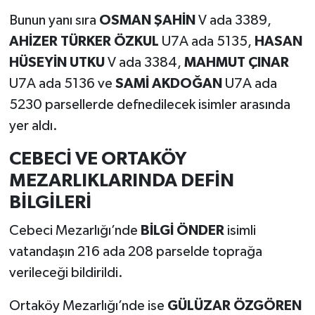
Bunun yanı sıra
OSMAN ŞAHİN
V ada 3389,
AHİZER TÜRKER ÖZKUL
U7A ada 5135,
HASAN
HÜSEYİN UTKU
V ada 3384,
MAHMUT ÇINAR
U7A ada 5136 ve
SAMİ AKDOĞAN
U7A ada
5230 parsellerde defnedilecek isimler arasında
yer aldı.
CEBECİ VE ORTAKÖY
MEZARLIKLARINDA DEFİN
BİLGİLERİ
Cebeci Mezarlığı’nde
BİLGİ ÖNDER
isimli
vatandaşın 216 ada 208 parselde toprağa
verileceği bildirildi.
Ortaköy Mezarlığı’nde ise
GÜLÜZAR ÖZGÖREN