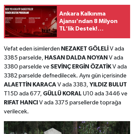
Ankara Kalkınma
Ajansı'ndan 8 Milyon
TL'lik Destek!
Başvurular Başladı
Vefat eden isimlerden
NEZAKET GÖLELİ
V ada
3385 parselde,
HASAN DALDA NOYAN
V ada
3380 parselde ve
SEVİNÇ ERGİN ÖZATİK
V ada
3382 parselde defnedilecek. Aynı gün içerisinde
ALAETTİN KARACA
V ada 3383,
YILDIZ BULUT
T15D ada 677,
GÜLLÜ KORAL
U10 ada 3446 ve
RIFAT HANCI
V ada 3375 parsellerde toprağa
verilecek.