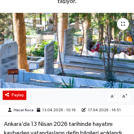
taşıyor.
Siyaset
Spor
Teknoloji
Yaşam
Paylaş
-
+
A
A
Hacer Koca
13.04.2026 - 10:16
17.04.2026 - 16:51
Ankara’da 13 Nisan 2026 tarihinde hayatını
kaybeden vatandaşların defin bilgileri açıklandı.