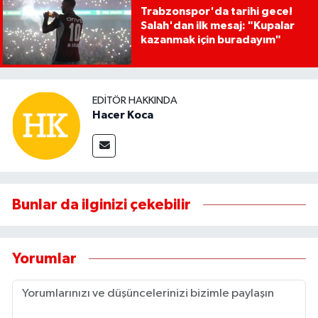
Trabzonspor'da tarihi gece!
Salah'dan ilk mesaj: "Kupalar
kazanmak için buradayım"
EDITÖR HAKKINDA
Hacer Koca
Bunlar da ilginizi çekebilir
Yorumlar