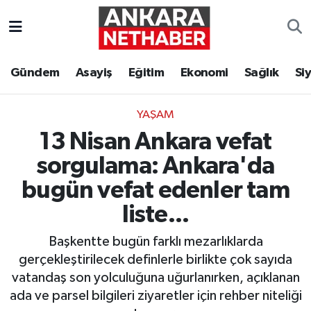
Asayiş
Ankara Hava Durumu
Gündem
Asayiş
Eğitim
Ekonomi
Sağlık
Si
Duyurular
Ankara Trafik Yoğunluk Haritası
YAŞAM
Eğitim
Süper Lig Puan Durumu ve Fikstür
13 Nisan Ankara vefat
Ekonomi
Tüm Manşetler
sorgulama: Ankara'da
bugün vefat edenler tam
Gündem
Son Dakika Haberleri
liste...
Kim Kimdir Nereli
Haber Arşivi
Başkentte bugün farklı mezarlıklarda
gerçekleştirilecek definlerle birlikte çok sayıda
Resmi İlanlar
vatandaş son yolculuğuna uğurlanırken, açıklanan
ada ve parsel bilgileri ziyaretler için rehber niteliği
Sağlık