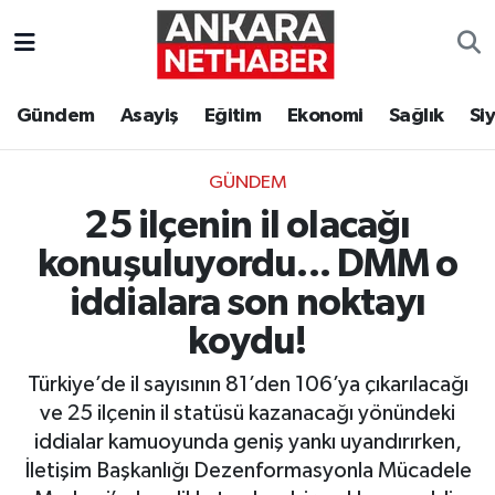
Asayiş
Ankara Hava Durumu
Gündem
Asayiş
Eğitim
Ekonomi
Sağlık
Si
Duyurular
Ankara Trafik Yoğunluk Haritası
GÜNDEM
Eğitim
Süper Lig Puan Durumu ve Fikstür
25 ilçenin il olacağı
Ekonomi
Tüm Manşetler
konuşuluyordu... DMM o
iddialara son noktayı
Gündem
Son Dakika Haberleri
koydu!
Kim Kimdir Nereli
Haber Arşivi
Türkiye’de il sayısının 81’den 106’ya çıkarılacağı
ve 25 ilçenin il statüsü kazanacağı yönündeki
Resmi İlanlar
iddialar kamuoyunda geniş yankı uyandırırken,
İletişim Başkanlığı Dezenformasyonla Mücadele
Sağlık