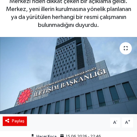
Merkezi’nden dikkat çeken bir açıklama geldi.
Merkez, yeni illerin kurulmasına yönelik planlanan
Siyaset
ya da yürütülen herhangi bir resmi çalışmanın
bulunmadığını duyurdu.
Spor
Teknoloji
Yaşam
Paylaş
-
+
A
A
Hacer Koca
15.06.2026 - 22:46