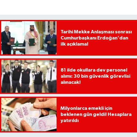
Tarihi Mekke Anlaşması sonrası
Cumhurbaşkanı Erdoğan'dan
ilk açıklama!
81 ilde okullara dev personel
alımı: 30 bin güvenlik görevlisi
alınacak!
Milyonlarca emekli için
beklenen gün geldi! Hesaplara
yatırıldı