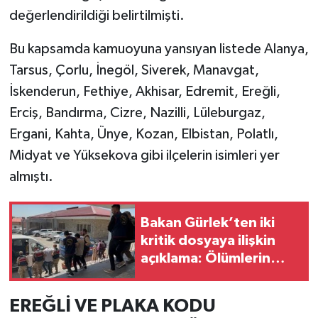
değerlendirildiği belirtilmişti.
Bu kapsamda kamuoyuna yansıyan listede Alanya,
Tarsus, Çorlu, İnegöl, Siverek, Manavgat,
İskenderun, Fethiye, Akhisar, Edremit, Ereğli,
Erciş, Bandırma, Cizre, Nazilli, Lüleburgaz,
Ergani, Kahta, Ünye, Kozan, Elbistan, Polatlı,
Midyat ve Yüksekova gibi ilçelerin isimleri yer
almıştı.
Bakan Gürlek’ten iki
kritik dosyaya ilişkin
açıklama: Ölümlerin
ardındaki gerçek
ortaya çıktı
EREĞLİ VE PLAKA KODU