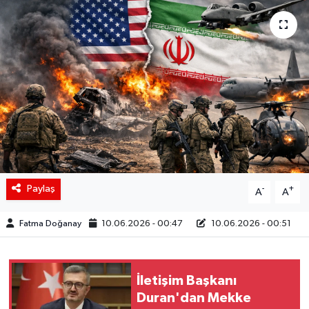
Siyaset
Spor
Teknoloji
Yaşam
Paylaş
-
+
A
A
Fatma Doğanay
10.06.2026 - 00:47
10.06.2026 - 00:51
İletişim Başkanı
Duran'dan Mekke