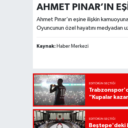
AHMET PINAR’IN EŞ
Ahmet Pınar’ın eşine ilişkin kamuoyuna
Oyuncunun özel hayatını medyadan uzak
Kaynak:
Haber Merkezi
EDITÖRÜN SEÇTIĞI
Trabzonspor'da
"Kupalar kaza
EDITÖRÜN SEÇTIĞI
Beştepe'deki M