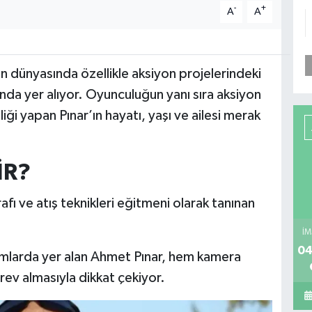
-
+
A
A
n dünyasında özellikle aksiyon projelerindeki
ında yer alıyor. Oyunculuğun yanı sıra aksiyon
iği yapan Pınar’ın hayatı, yaşı ve ailesi merak
İR?
ı ve atış teknikleri eğitmeni olarak tanınan
İM
04
pımlarda yer alan Ahmet Pınar, hem kamera
ev almasıyla dikkat çekiyor.