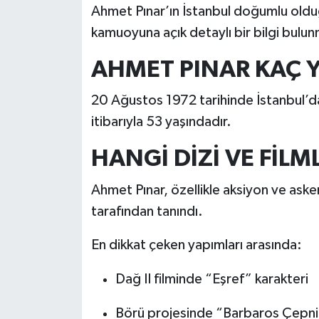
Ahmet Pınar’ın İstanbul doğumlu olduğu 
kamuoyuna açık detaylı bir bilgi bulu
AHMET PINAR KAÇ 
20 Ağustos 1972 tarihinde İstanbul’d
itibarıyla 53 yaşındadır.
HANGİ DİZİ VE FİL
Ahmet Pınar, özellikle aksiyon ve askeri
tarafından tanındı.
En dikkat çeken yapımları arasında:
Dağ II filminde “Eşref” karakteri
Börü projesinde “Barbaros Çepni