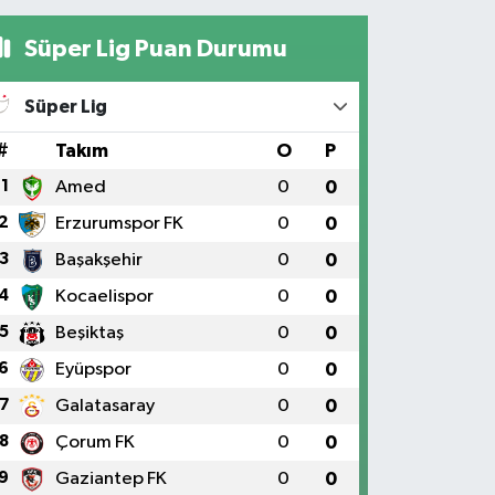
Süper Lig Puan Durumu
Süper Lig
#
Takım
O
P
1
Amed
0
0
2
Erzurumspor FK
0
0
3
Başakşehir
0
0
4
Kocaelispor
0
0
5
Beşiktaş
0
0
6
Eyüpspor
0
0
7
Galatasaray
0
0
8
Çorum FK
0
0
9
Gaziantep FK
0
0