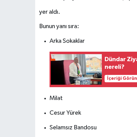
yer aldı.
Bunun yanı sıra:
Arka Sokaklar
Dündar Ziya
nereli?
İçeriği Görü
Milat
Cesur Yürek
Selamsız Bandosu