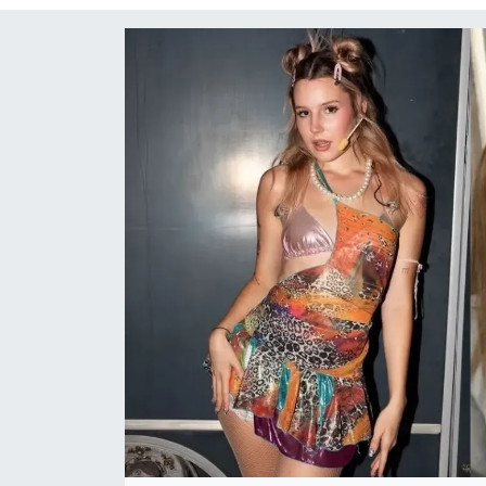
Siyaset
Spor
Teknoloji
Yaşam