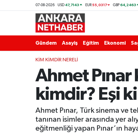
47,7143
55,0317
64,2463
07-08-2026
USD
EUR
GBP
Asayiş
Ankara Hava Durumu
Duyurular
Ankara Trafik Yoğunluk Haritası
Gündem
Asayiş
Eğitim
Ekonomi
Sa
Eğitim
Süper Lig Puan Durumu ve Fikstür
KIM KIMDIR NERELI
Ahmet Pınar k
Ekonomi
Tüm Manşetler
Gündem
Son Dakika Haberleri
kimdir? Eşi k
Kim Kimdir Nereli
Haber Arşivi
Ahmet Pınar, Türk sinema ve tel
Resmi İlanlar
tanınan isimler arasında yer alı
eğitmenliği yapan Pınar’ın haya
Sağlık