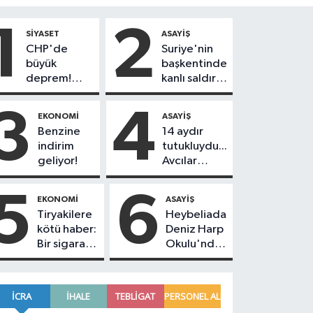
1
2
SIYASET
ASAYIŞ
CHP'de
Suriye'nin
büyük
başkentinde
deprem!
kanlı saldırı!
230
Yolcu
belediye
otobüsünde
3
4
EKONOMI
ASAYIŞ
başkanı Yeni
çok sayıda
Benzine
14 aydır
Parti'ye
ölü ve yaralı
indirim
tutukluydu...
geçiyor
var
geliyor!
Avcılar
Belediye
Başkanı
5
6
EKONOMI
ASAYIŞ
Utku Caner
Tiryakilere
Heybeliada
Çankaya
kötü haber:
Deniz Harp
tahliye
Bir sigara
Okulu'nda
edildi!
grubuna
korkutan
daha zam
yangın!
geldi!
Alevlere
müdahale