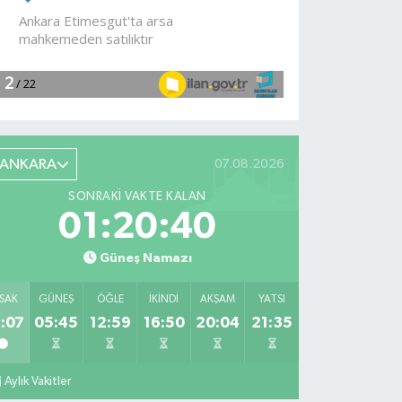
devam
ediyor
ANKARA
07.08.2026
SONRAKI VAKTE KALAN
01:20:39
Güneş Namazı
SAK
GÜNEŞ
ÖĞLE
İKINDI
AKŞAM
YATSI
:07
05:45
12:59
16:50
20:04
21:35
Aylık Vakitler