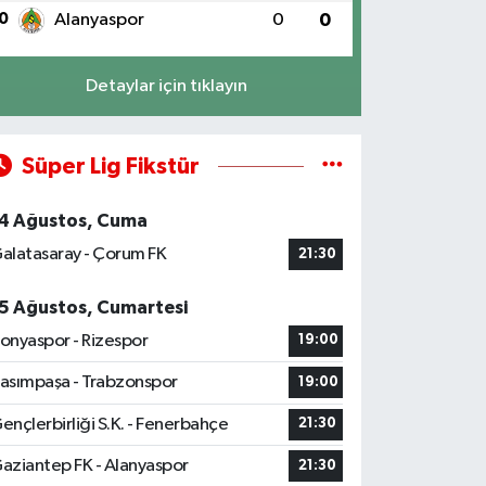
0
Alanyaspor
0
0
Detaylar için tıklayın
Süper Lig Fikstür
4 Ağustos, Cuma
alatasaray - Çorum FK
21:30
5 Ağustos, Cumartesi
onyaspor - Rizespor
19:00
asımpaşa - Trabzonspor
19:00
ençlerbirliği S.K. - Fenerbahçe
21:30
aziantep FK - Alanyaspor
21:30