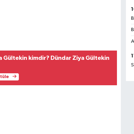
1
B
B
A
1
 Gültekin kimdir? Dündar Ziya Gültekin
S
ntüle