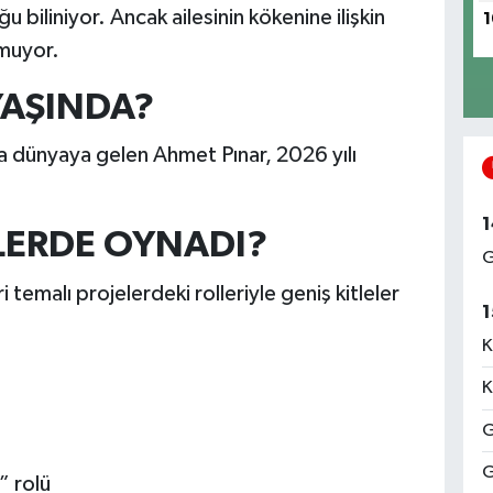
biliniyor. Ancak ailesinin kökenine ilişkin
1
nmuyor.
YAŞINDA?
a dünyaya gelen Ahmet Pınar, 2026 yılı
1
MLERDE OYNADI?
G
 temalı projelerdeki rolleriyle geniş kitleler
1
K
K
G
G
” rolü