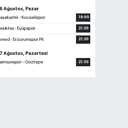
6 Ağustos, Pazar
aşakşehir - Kocaelispor
19:00
eşiktaş - Eyüpspor
21:30
med - Erzurumspor FK
21:30
7 Ağustos, Pazartesi
amsunspor - Göztepe
21:30