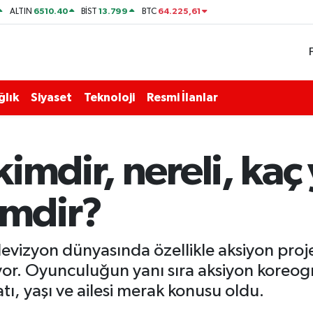
6510.40
13.799
64.225,61
ALTIN
BİST
BTC
ğlık
Siyaset
Teknoloji
Resmi İlanlar
imdir, nereli, kaç 
imdir?
evizyon dünyasında özellikle aksiyon proj
yor. Oyunculuğun yanı sıra aksiyon koreograf
tı, yaşı ve ailesi merak konusu oldu.