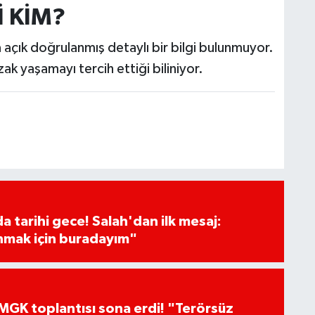
İ KİM?
 açık doğrulanmış detaylı bir bilgi bulunmuyor.
 yaşamayı tercih ettiği biliniyor.
 tarihi gece! Salah'dan ilk mesaj:
nmak için buradayım"
GK toplantısı sona erdi! "Terörsüz