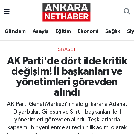
Asayiş
Ankara Hava Durumu
Gündem
Asayiş
Eğitim
Ekonomi
Sağlık
Si
Duyurular
Ankara Trafik Yoğunluk Haritası
SIYASET
Eğitim
Süper Lig Puan Durumu ve Fikstür
AK Parti'de dört ilde kritik
Ekonomi
Tüm Manşetler
değişim! İl başkanları ve
yönetimleri görevden
Gündem
Son Dakika Haberleri
alındı
Kim Kimdir Nereli
Haber Arşivi
AK Parti Genel Merkezi’nin aldığı kararla Adana,
Diyarbakır, Giresun ve Siirt il başkanları ile il
Resmi İlanlar
yönetimleri görevden alındı. Teşkilatlarda
kapsamlı bir yenilenme sürecinin ilk adımı olarak
Sağlık