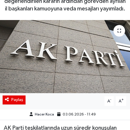
değerlendirilen kararın ardından görevden ayrılan
il başkanları kamuoyuna veda mesajları yayımladı.
Siyaset
Spor
Teknoloji
Yaşam
Paylaş
-
+
A
A
Hacer Koca
03.06.2026 - 11:49
AK Parti teşkilatlarında uzun süredir konuşulan