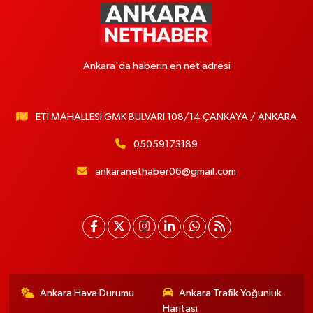
Ankara'da haberin en net adresi
ETİ MAHALLESİ GMK BULVARI 108/14 ÇANKAYA / ANKARA
05059173189
ankaranethaber06@gmail.com
Ankara Hava Durumu
Ankara Trafik Yoğunluk
Haritası