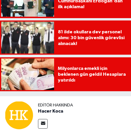
Cumhurbaşkanı Erdoğan'dan
ilk açıklama!
81 ilde okullara dev personel
alımı: 30 bin güvenlik görevlisi
alınacak!
Milyonlarca emekli için
beklenen gün geldi! Hesaplara
yatırıldı
EDITÖR HAKKINDA
Hacer Koca