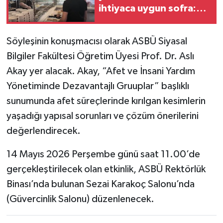
ihtiyaca uygun sofra:
Vejetaryen ve glütensiz
menü seçeneği de var!
Söyleşinin konuşmacısı olarak ASBÜ Siyasal
Bilgiler Fakültesi Öğretim Üyesi Prof. Dr. Aslı
Akay yer alacak. Akay, “Afet ve İnsani Yardım
Yönetiminde Dezavantajlı Gruuplar” başlıklı
sunumunda afet süreçlerinde kırılgan kesimlerin
yaşadığı yapısal sorunları ve çözüm önerilerini
değerlendirecek.
14 Mayıs 2026 Perşembe günü saat 11.00’de
gerçekleştirilecek olan etkinlik, ASBÜ Rektörlük
Binası’nda bulunan Sezai Karakoç Salonu’nda
(Güvercinlik Salonu) düzenlenecek.