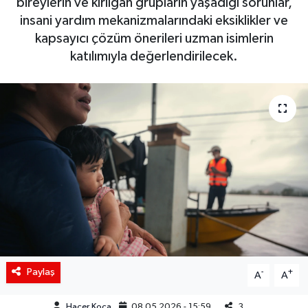
bireylerin ve kırılgan grupların yaşadığı sorunlar,
insani yardım mekanizmalarındaki eksiklikler ve
Siyaset
kapsayıcı çözüm önerileri uzman isimlerin
katılımıyla değerlendirilecek.
Spor
Teknoloji
Yaşam
Paylaş
-
+
A
A
Hacer Koca
08.05.2026 - 15:59
3