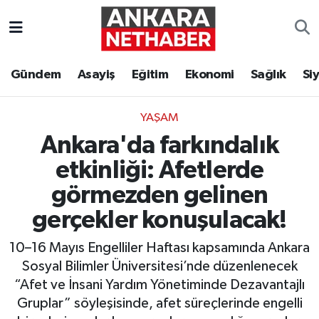
Asayiş
Ankara Hava Durumu
Gündem
Asayiş
Eğitim
Ekonomi
Sağlık
Si
Duyurular
Ankara Trafik Yoğunluk Haritası
YAŞAM
Eğitim
Süper Lig Puan Durumu ve Fikstür
Ankara'da farkındalık
Ekonomi
Tüm Manşetler
etkinliği: Afetlerde
görmezden gelinen
Gündem
Son Dakika Haberleri
gerçekler konuşulacak!
Kim Kimdir Nereli
Haber Arşivi
10–16 Mayıs Engelliler Haftası kapsamında Ankara
Sosyal Bilimler Üniversitesi’nde düzenlenecek
Resmi İlanlar
“Afet ve İnsani Yardım Yönetiminde Dezavantajlı
Gruplar” söyleşisinde, afet süreçlerinde engelli
Sağlık