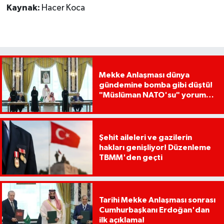
Kaynak:
Hacer Koca
Mekke Anlaşması dünya
gündemine bomba gibi düştü!
"Müslüman NATO'su" yorumu
dikkat çekti
Şehit aileleri ve gazilerin
hakları genişliyor! Düzenleme
TBMM'den geçti
Tarihi Mekke Anlaşması sonrası
Cumhurbaşkanı Erdoğan'dan
ilk açıklama!