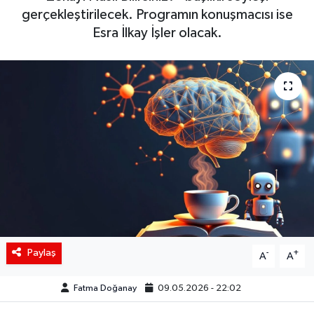
gerçekleştirilecek. Programın konuşmacısı ise
Siyaset
Esra İlkay İşler olacak.
Spor
Teknoloji
Yaşam
Paylaş
-
+
A
A
Fatma Doğanay
09.05.2026 - 22:02