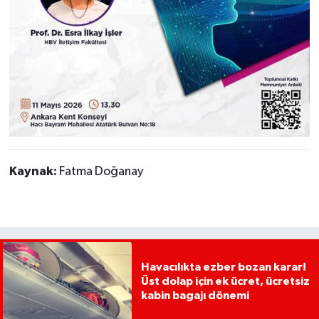
Kaynak:
Fatma Doğanay
Havacılıkta ezber bozan karar!
Üst dolap için ek ücret, ücretsiz
kabin bagajı dönemi