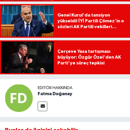
Genel Kurul'da tansiyon
yükseldi! İYİ Partili Çömez'in o
sözleri AK Partili vekilleri
kızdırdı
Çerçeve Yasa tartışması
büyüyor: Özgür Özel'den AK
Parti'ye süreç tepkisi
EDITÖR HAKKINDA
Fatma Doğanay