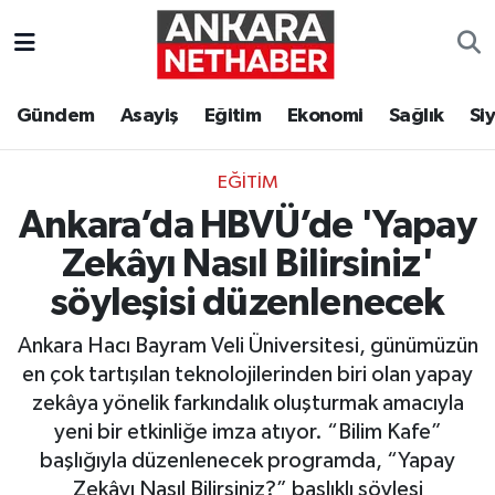
Asayiş
Ankara Hava Durumu
Gündem
Asayiş
Eğitim
Ekonomi
Sağlık
Si
Duyurular
Ankara Trafik Yoğunluk Haritası
EĞITIM
Eğitim
Süper Lig Puan Durumu ve Fikstür
Ankara’da HBVÜ’de 'Yapay
Ekonomi
Tüm Manşetler
Zekâyı Nasıl Bilirsiniz'
söyleşisi düzenlenecek
Gündem
Son Dakika Haberleri
Ankara Hacı Bayram Veli Üniversitesi, günümüzün
Kim Kimdir Nereli
Haber Arşivi
en çok tartışılan teknolojilerinden biri olan yapay
zekâya yönelik farkındalık oluşturmak amacıyla
Resmi İlanlar
yeni bir etkinliğe imza atıyor. “Bilim Kafe”
başlığıyla düzenlenecek programda, “Yapay
Sağlık
Zekâyı Nasıl Bilirsiniz?” başlıklı söyleşi