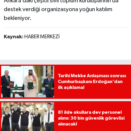
Ankara’daki çeşitli sivil toplum kuruluşlarının da
destek verdiği organizasyona yoğun katılım
bekleniyor.
Kaynak:
HABER MERKEZİ
Tarihi Mekke Anlaşması sonrası
Cumhurbaşkanı Erdoğan'dan
ilk açıklama!
81 ilde okullara dev personel
alımı: 30 bin güvenlik görevlisi
alınacak!