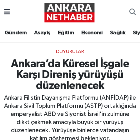
Asayiş
Ankara Hava Durumu
Gündem
Asayiş
Eğitim
Ekonomi
Sağlık
Si
Duyurular
Ankara Trafik Yoğunluk Haritası
DUYURULAR
Eğitim
Süper Lig Puan Durumu ve Fikstür
Ankara’da Küresel İşgale
Ekonomi
Tüm Manşetler
Karşı Direniş yürüyüşü
düzenlenecek
Gündem
Son Dakika Haberleri
Ankara Filistin Dayanışma Platformu (ANFİDAP) ile
Kim Kimdir Nereli
Haber Arşivi
Ankara Sivil Toplum Platformu (ASTP) ortaklığında
emperyalist ABD ve Siyonist İsrail'in zulmüne
Resmi İlanlar
dikkt çekmek amacıyla büyük bir yürüyüş
düzenlenecek. Yürüyüşe binlerce vatandaşın
Sağlık
katılım göstermesi bekleniyor.