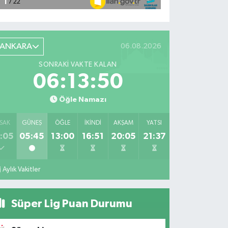
ANKARA
06.08.2026
SONRAKI VAKTE KALAN
06:13:49
Öğle Namazı
SAK
GÜNEŞ
ÖĞLE
İKINDI
AKŞAM
YATSI
:05
05:45
13:00
16:51
20:05
21:37
Aylık Vakitler
Süper Lig Puan Durumu