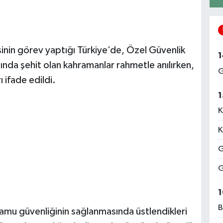
sinin görev yaptığı Türkiye’de, Özel Güvenlik
1
ında şehit olan kahramanlar rahmetle anılırken,
G
 ifade edildi.
1
K
K
G
G
1
B
n kamu güvenliğinin sağlanmasında üstlendikleri