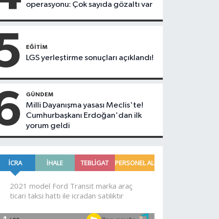
operasyonu: Çok sayıda gözaltı var
5
EĞITIM
LGS yerleştirme sonuçları açıklandı!
6
GÜNDEM
Milli Dayanışma yasası Meclis'te!
Cumhurbaşkanı Erdoğan'dan ilk
yorum geldi