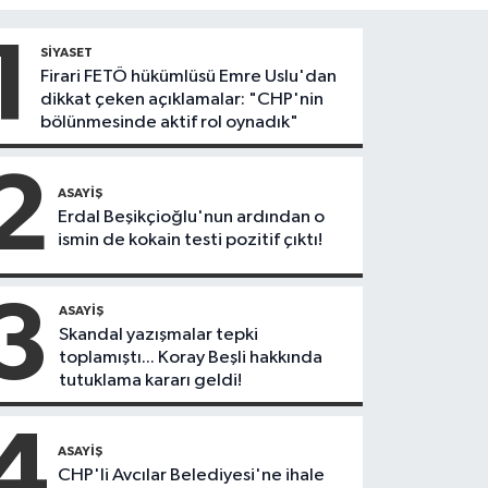
1
SIYASET
Firari FETÖ hükümlüsü Emre Uslu'dan
dikkat çeken açıklamalar: "CHP'nin
bölünmesinde aktif rol oynadık"
2
ASAYIŞ
Erdal Beşikçioğlu'nun ardından o
ismin de kokain testi pozitif çıktı!
3
ASAYIŞ
Skandal yazışmalar tepki
toplamıştı... Koray Beşli hakkında
tutuklama kararı geldi!
4
ASAYIŞ
CHP'li Avcılar Belediyesi'ne ihale