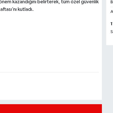
nem kazandığını belirterek, tüm özel güvenlik
B
ftası’nı kutladı.
A
1
S