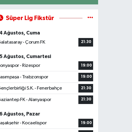
Süper Lig Fikstür
4 Ağustos, Cuma
alatasaray - Çorum FK
21:30
5 Ağustos, Cumartesi
onyaspor - Rizespor
19:00
asımpaşa - Trabzonspor
19:00
ençlerbirliği S.K. - Fenerbahçe
21:30
aziantep FK - Alanyaspor
21:30
6 Ağustos, Pazar
aşakşehir - Kocaelispor
19:00