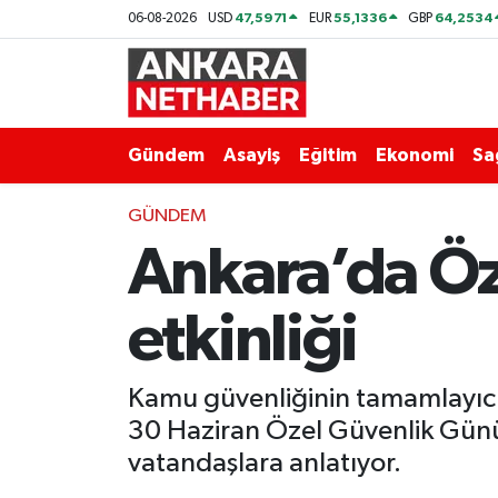
47,5971
55,1336
64,2534
06-08-2026
USD
EUR
GBP
Asayiş
Ankara Hava Durumu
Duyurular
Ankara Trafik Yoğunluk Haritası
Gündem
Asayiş
Eğitim
Ekonomi
Sa
Eğitim
Süper Lig Puan Durumu ve Fikstür
GÜNDEM
Ankara’da Öz
Ekonomi
Tüm Manşetler
Gündem
Son Dakika Haberleri
etkinliği
Kim Kimdir Nereli
Haber Arşivi
Kamu güvenliğinin tamamlayıcı 
Resmi İlanlar
30 Haziran Özel Güvenlik Günü 
vatandaşlara anlatıyor.
Sağlık