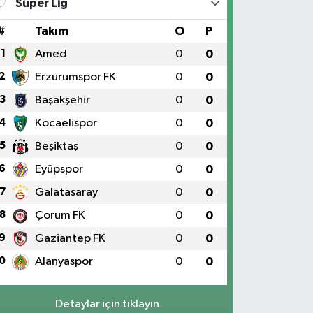
Süper Lig
#
Takım
O
P
1
Amed
0
0
2
Erzurumspor FK
0
0
3
Başakşehir
0
0
4
Kocaelispor
0
0
5
Beşiktaş
0
0
6
Eyüpspor
0
0
7
Galatasaray
0
0
8
Çorum FK
0
0
9
Gaziantep FK
0
0
0
Alanyaspor
0
0
Detaylar için tıklayın