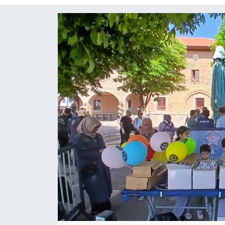
Siyaset
Spor
Teknoloji
Yaşam