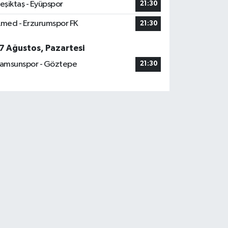
eşiktaş - Eyüpspor
21:30
med - Erzurumspor FK
21:30
7 Ağustos, Pazartesi
amsunspor - Göztepe
21:30