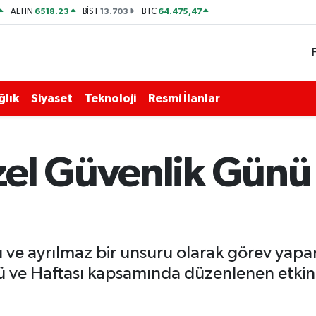
6518.23
13.703
64.475,47
ALTIN
BİST
BTC
ğlık
Siyaset
Teknoloji
Resmi İlanlar
el Güvenlik Günü 
ve ayrılmaz bir unsuru olarak görev yapan 
ve Haftası kapsamında düzenlenen etkinli