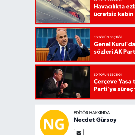
Havacılıkta ez
ücretsiz kabin
EDITÖRÜN SEÇTIĞI
Genel Kurul'da 
sözleri AK Parti
EDITÖRÜN SEÇTIĞI
Çerçeve Yasa 
Parti'ye süreç 
EDITÖR HAKKINDA
Necdet Gürsoy