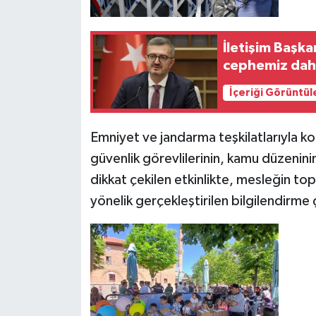
İletişim Başka
cephemiz dah
İçeriği Görüntül
Emniyet ve jandarma teşkilatlarıyla k
güvenlik görevlilerinin, kamu düzenin
dikkat çekilen etkinlikte, mesleğin t
yönelik gerçekleştirilen bilgilendirme 