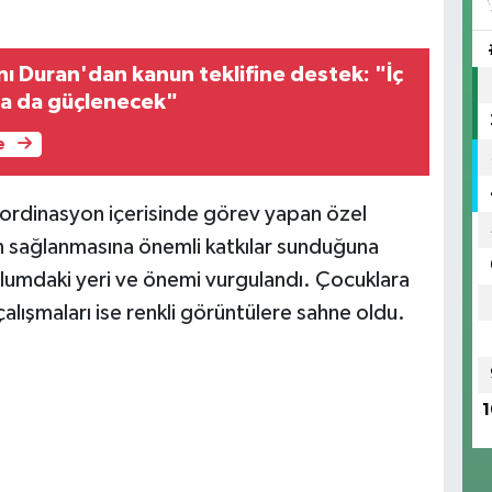
nı Duran'dan kanun teklifine destek: "İç
a da güçlenecek"
e
oordinasyon içerisinde görev yapan özel
in sağlanmasına önemli katkılar sunduğuna
oplumdaki yeri ve önemi vurgulandı. Çocuklara
çalışmaları ise renkli görüntülere sahne oldu.
1