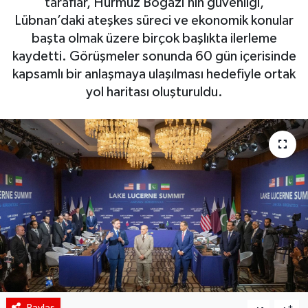
taraflar, Hürmüz Boğazı’nın güvenliği,
Lübnan’daki ateşkes süreci ve ekonomik konular
Siyaset
başta olmak üzere birçok başlıkta ilerleme
kaydetti. Görüşmeler sonunda 60 gün içerisinde
Spor
kapsamlı bir anlaşmaya ulaşılması hedefiyle ortak
yol haritası oluşturuldu.
Teknoloji
Yaşam
Paylaş
-
+