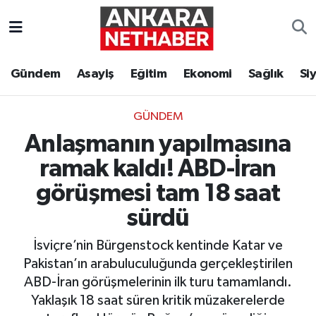
Asayiş
Ankara Hava Durumu
Gündem
Asayiş
Eğitim
Ekonomi
Sağlık
Si
Duyurular
Ankara Trafik Yoğunluk Haritası
GÜNDEM
Eğitim
Süper Lig Puan Durumu ve Fikstür
Anlaşmanın yapılmasına
Ekonomi
Tüm Manşetler
ramak kaldı! ABD-İran
görüşmesi tam 18 saat
Gündem
Son Dakika Haberleri
sürdü
Kim Kimdir Nereli
Haber Arşivi
İsviçre’nin Bürgenstock kentinde Katar ve
Pakistan’ın arabuluculuğunda gerçekleştirilen
Resmi İlanlar
ABD-İran görüşmelerinin ilk turu tamamlandı.
Yaklaşık 18 saat süren kritik müzakerelerde
Sağlık