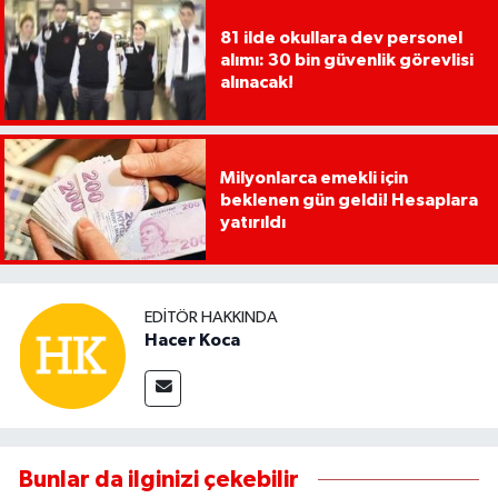
81 ilde okullara dev personel
alımı: 30 bin güvenlik görevlisi
alınacak!
Milyonlarca emekli için
beklenen gün geldi! Hesaplara
yatırıldı
EDITÖR HAKKINDA
Hacer Koca
Bunlar da ilginizi çekebilir