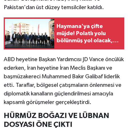
Pakistan'dan üst düzey temsilciler katıldı.
Haymana'ya çifte
müjde! Polatlı yolu
bölünmüş yol olacak,
mobil şebeke sorunu
çözülecek
ABD heyetine Başkan Yardımcısı JD Vance öncülük
ederken, İran heyetine İran Meclis Başkanı ve
başmüzakereci Muhammed Bakır Galibaf liderlik
etti. Taraflar, bölgesel çatışmaların önlenmesi ve
diplomatik kanalların güçlendirilmesi amacıyla
kapsamlı görüşmeler gerçekleştirdi.
HÜRMÜZ BOĞAZI VE LÜBNAN
DOSYASI ÖNE ÇIKTI