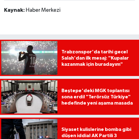
Kaynak:
Haber Merkezi
Trabzonspor'da tarihi gece!
Salah'dan ilk mesaj: "Kupalar
kazanmak için buradayım"
Beştepe'deki MGK toplantısı
sona erdi! "Terörsüz Türkiye"
hedefinde yeni aşama masada
Siyaset kulislerine bomba gibi
düşen iddia! AK Partili 3