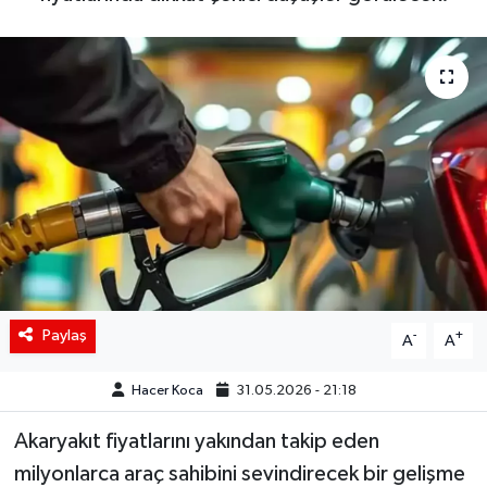
Siyaset
Spor
Teknoloji
Yaşam
Paylaş
-
+
A
A
Hacer Koca
31.05.2026 - 21:18
Akaryakıt fiyatlarını yakından takip eden
milyonlarca araç sahibini sevindirecek bir gelişme