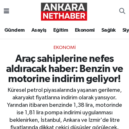
Asayiş
Ankara Hava Durumu
Gündem
Asayiş
Eğitim
Ekonomi
Sağlık
Si
Duyurular
Ankara Trafik Yoğunluk Haritası
EKONOMI
Eğitim
Süper Lig Puan Durumu ve Fikstür
Araç sahiplerine nefes
Ekonomi
Tüm Manşetler
aldıracak haber: Benzin ve
motorine indirim geliyor!
Gündem
Son Dakika Haberleri
Küresel petrol piyasalarında yaşanan gerileme,
Kim Kimdir Nereli
Haber Arşivi
akaryakıt fiyatlarına indirim olarak yansıyor.
Yarından itibaren benzinde 1,38 lira, motorinde
Resmi İlanlar
ise 1,81 lira pompa indirimi uygulanması
beklenirken, İstanbul, Ankara ve İzmir'de litre
Sağlık
fiyatlarında dikkat çekici düşüşler görülecek.