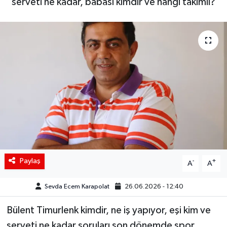
serveti ne kadar, babası kimdir ve hangi takımlı?
Siyaset
Spor
Teknoloji
Yaşam
Paylaş
-
+
A
A
Sevda Ecem Karapolat
26.06.2026 - 12:40
Bülent Timurlenk kimdir, ne iş yapıyor, eşi kim ve
serveti ne kadar soruları son dönemde spor