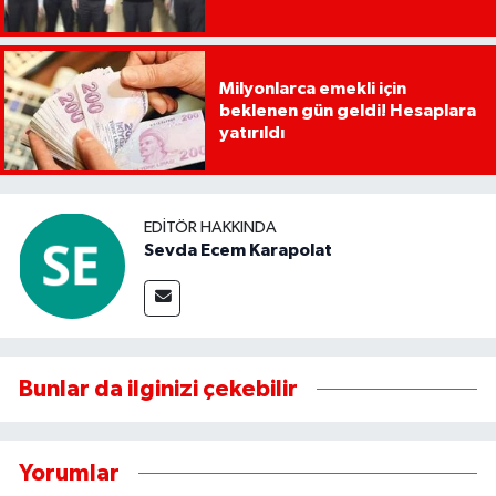
Milyonlarca emekli için
beklenen gün geldi! Hesaplara
yatırıldı
EDITÖR HAKKINDA
Sevda Ecem Karapolat
Bunlar da ilginizi çekebilir
Yorumlar