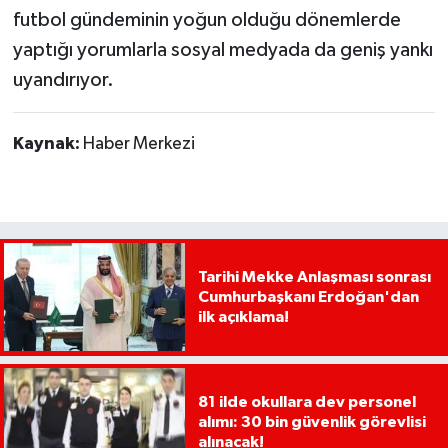
futbol gündeminin yoğun olduğu dönemlerde
yaptığı yorumlarla sosyal medyada da geniş yankı
uyandırıyor.
Kaynak:
Haber Merkezi
Tarihi Mekke Anlaşması sonrası
Cumhurbaşkanı Erdoğan'dan
ilk açıklama!
81 ilde okullara dev personel
alımı: 30 bin güvenlik görevlisi
alınacak!