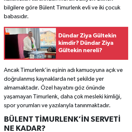
bilgilere göre Bülent Timurlenk evli ve iki çocuk
babasıdır.
Dündar Ziya Gültekin
kimdir? Dündar Ziya
Gültekin nereli?
Ancak Timurlenk’in eşinin adı kamuoyuna açık ve
doğrulanmış kaynaklarda net şekilde yer
almamaktadır. Özel hayatını göz önünde
yaşamayan Timurlenk, daha çok mesleki kimliği,
spor yorumları ve yazılarıyla tanınmaktadır.
BÜLENT TİMURLENK’İN SERVETİ
NE KADAR?