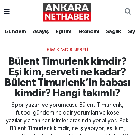
Asayiş
Ankara Hava Durumu
Gündem
Asayiş
Eğitim
Ekonomi
Sağlık
Si
Duyurular
Ankara Trafik Yoğunluk Haritası
KIM KIMDIR NERELI
Eğitim
Süper Lig Puan Durumu ve Fikstür
Bülent Timurlenk kimdir?
Ekonomi
Tüm Manşetler
Eşi kim, serveti ne kadar?
Bülent Timurlenk’in babası
Gündem
Son Dakika Haberleri
kimdir? Hangi takımlı?
Kim Kimdir Nereli
Haber Arşivi
Spor yazarı ve yorumcusu Bülent Timurlenk,
futbol gündemine dair yorumları ve köşe
Resmi İlanlar
yazılarıyla tanınan isimler arasında yer alıyor. Peki
Bülent Timurlenk kimdir, ne iş yapıyor, eşi kim,
Sağlık