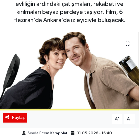
evliliğin ardındaki çatışmaları, rekabeti ve
Siyaset
kırılmaları beyaz perdeye taşıyor. Film, 6
Haziran’da Ankara’da izleyiciyle buluşacak.
Spor
Teknoloji
Yaşam
Paylaş
-
+
A
A
Sevda Ecem Karapolat
31.05.2026 - 16:40