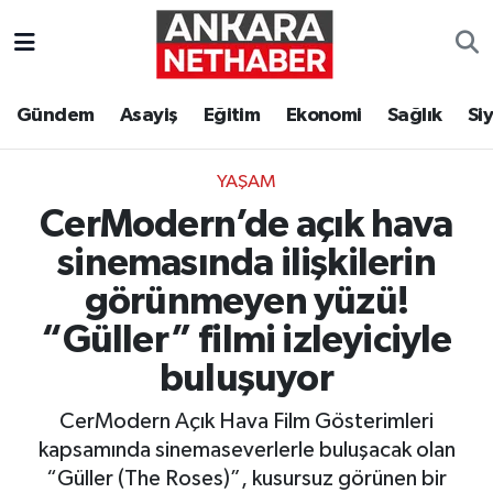
Asayiş
Ankara Hava Durumu
Gündem
Asayiş
Eğitim
Ekonomi
Sağlık
Si
Duyurular
Ankara Trafik Yoğunluk Haritası
YAŞAM
Eğitim
Süper Lig Puan Durumu ve Fikstür
CerModern’de açık hava
Ekonomi
Tüm Manşetler
sinemasında ilişkilerin
görünmeyen yüzü!
Gündem
Son Dakika Haberleri
“Güller” filmi izleyiciyle
Kim Kimdir Nereli
Haber Arşivi
buluşuyor
Resmi İlanlar
CerModern Açık Hava Film Gösterimleri
kapsamında sinemaseverlerle buluşacak olan
Sağlık
“Güller (The Roses)”, kusursuz görünen bir