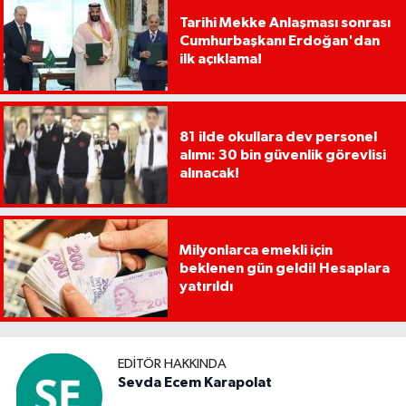
Tarihi Mekke Anlaşması sonrası
Cumhurbaşkanı Erdoğan'dan
ilk açıklama!
81 ilde okullara dev personel
alımı: 30 bin güvenlik görevlisi
alınacak!
Milyonlarca emekli için
beklenen gün geldi! Hesaplara
yatırıldı
EDITÖR HAKKINDA
Sevda Ecem Karapolat