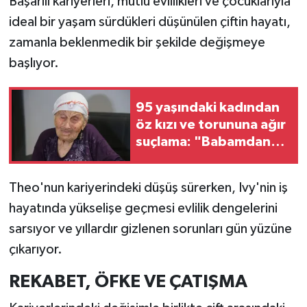
Başarılı kariyerleri, mutlu evlilikleri ve çocuklarıyla
ideal bir yaşam sürdükleri düşünülen çiftin hayatı,
zamanla beklenmedik bir şekilde değişmeye
başlıyor.
95 yaşındaki kadından
öz kızı ve torununa ağır
suçlama: "Babamdan
kalan 17 milyonluk
arsamı kandırarak
Theo'nun kariyerindeki düşüş sürerken, Ivy'nin iş
sattılar"
hayatında yükselişe geçmesi evlilik dengelerini
sarsıyor ve yıllardır gizlenen sorunları gün yüzüne
çıkarıyor.
REKABET, ÖFKE VE ÇATIŞMA