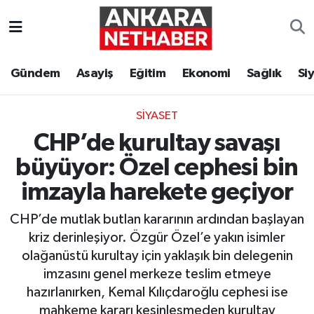
Asayiş
Ankara Hava Durumu
Gündem
Asayiş
Eğitim
Ekonomi
Sağlık
Si
Duyurular
Ankara Trafik Yoğunluk Haritası
SIYASET
Eğitim
Süper Lig Puan Durumu ve Fikstür
CHP’de kurultay savaşı
Ekonomi
Tüm Manşetler
büyüyor: Özel cephesi bin
imzayla harekete geçiyor
Gündem
Son Dakika Haberleri
CHP’de mutlak butlan kararının ardından başlayan
Kim Kimdir Nereli
Haber Arşivi
kriz derinleşiyor. Özgür Özel’e yakın isimler
olağanüstü kurultay için yaklaşık bin delegenin
Resmi İlanlar
imzasını genel merkeze teslim etmeye
hazırlanırken, Kemal Kılıçdaroğlu cephesi ise
Sağlık
mahkeme kararı kesinleşmeden kurultay