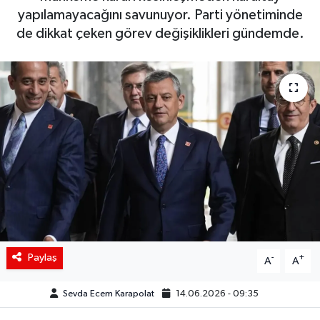
yapılamayacağını savunuyor. Parti yönetiminde
Siyaset
de dikkat çeken görev değişiklikleri gündemde.
Spor
Teknoloji
Yaşam
Paylaş
-
+
A
A
Sevda Ecem Karapolat
14.06.2026 - 09:35