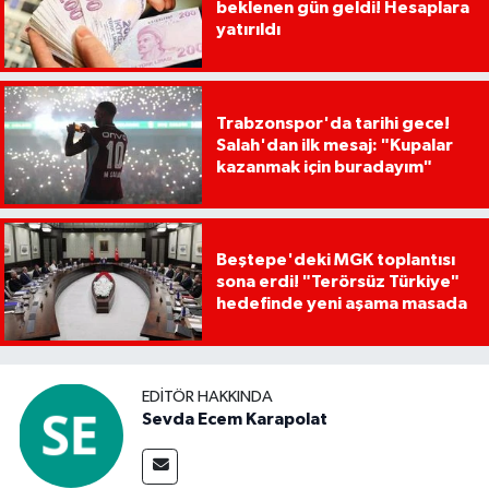
beklenen gün geldi! Hesaplara
yatırıldı
Trabzonspor'da tarihi gece!
Salah'dan ilk mesaj: "Kupalar
kazanmak için buradayım"
Beştepe'deki MGK toplantısı
sona erdi! "Terörsüz Türkiye"
hedefinde yeni aşama masada
EDITÖR HAKKINDA
Sevda Ecem Karapolat