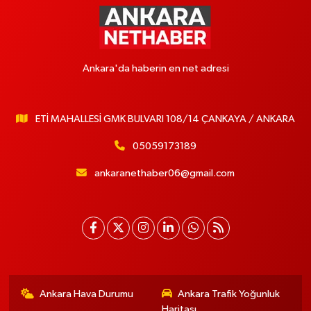
Ankara'da haberin en net adresi
ETİ MAHALLESİ GMK BULVARI 108/14 ÇANKAYA / ANKARA
05059173189
ankaranethaber06@gmail.com
Ankara Hava Durumu
Ankara Trafik Yoğunluk
Haritası