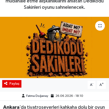
müdahale etme alışkanlıklarını anlatan Dedikodu
Sakinleri oyunu sahnelenecek.
Siyaset
Spor
Teknoloji
Yaşam
Paylaş
-
+
A
A
Fatma Doğanay
26.06.2026 - 18:10
Ankara
’da tiyatroseverleri kahkaha dolu bir oyun