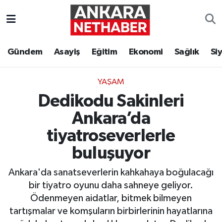
Asayiş
Ankara Hava Durumu
Gündem
Asayiş
Eğitim
Ekonomi
Sağlık
Si
Duyurular
Ankara Trafik Yoğunluk Haritası
YAŞAM
Eğitim
Süper Lig Puan Durumu ve Fikstür
Dedikodu Sakinleri
Ekonomi
Tüm Manşetler
Ankara’da
tiyatroseverlerle
Gündem
Son Dakika Haberleri
buluşuyor
Kim Kimdir Nereli
Haber Arşivi
Ankara'da sanatseverlerin kahkahaya boğulacağı
bir tiyatro oyunu daha sahneye geliyor.
Resmi İlanlar
Ödenmeyen aidatlar, bitmek bilmeyen
tartışmalar ve komşuların birbirlerinin hayatlarına
Sağlık