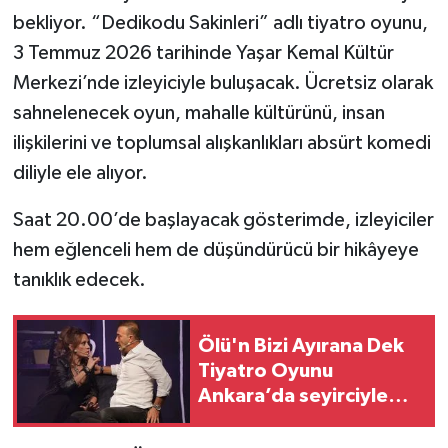
bekliyor. “Dedikodu Sakinleri” adlı tiyatro oyunu,
3 Temmuz 2026 tarihinde Yaşar Kemal Kültür
Merkezi’nde izleyiciyle buluşacak. Ücretsiz olarak
sahnelenecek oyun, mahalle kültürünü, insan
ilişkilerini ve toplumsal alışkanlıkları absürt komedi
diliyle ele alıyor.
Saat 20.00’de başlayacak gösterimde, izleyiciler
hem eğlenceli hem de düşündürücü bir hikâyeye
tanıklık edecek.
Ölü'n Bizi Ayırana Dek
Tiyatro Oyunu
Ankara’da seyirciyle
buluşuyor