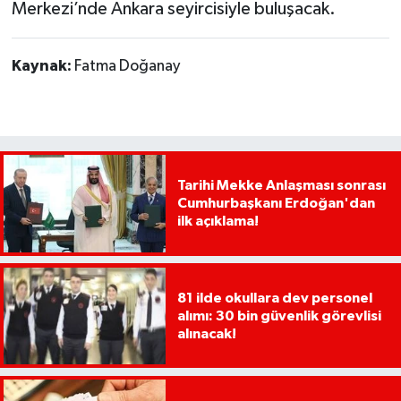
Merkezi’nde Ankara seyircisiyle buluşacak.
Kaynak:
Fatma Doğanay
Tarihi Mekke Anlaşması sonrası
Cumhurbaşkanı Erdoğan'dan
ilk açıklama!
81 ilde okullara dev personel
alımı: 30 bin güvenlik görevlisi
alınacak!