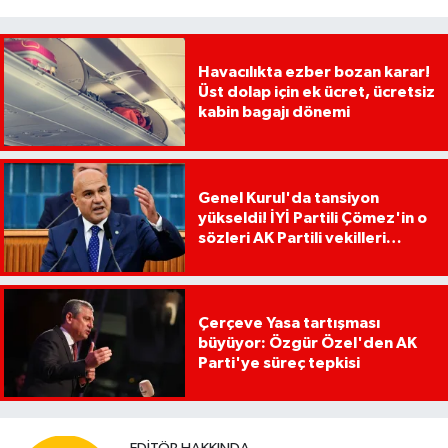
Havacılıkta ezber bozan karar!
Üst dolap için ek ücret, ücretsiz
kabin bagajı dönemi
Genel Kurul'da tansiyon
yükseldi! İYİ Partili Çömez'in o
sözleri AK Partili vekilleri
kızdırdı
Çerçeve Yasa tartışması
büyüyor: Özgür Özel'den AK
Parti'ye süreç tepkisi