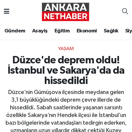
Asayiş
Ankara Hava Durumu
Gündem
Asayiş
Eğitim
Ekonomi
Sağlık
Si
Duyurular
Ankara Trafik Yoğunluk Haritası
YAŞAM
Eğitim
Süper Lig Puan Durumu ve Fikstür
Düzce'de deprem oldu!
Ekonomi
Tüm Manşetler
İstanbul ve Sakarya'da da
hissedildi
Gündem
Son Dakika Haberleri
Düzce’nin Gümüşova ilçesinde meydana gelen
Kim Kimdir Nereli
Haber Arşivi
3,1 büyüklüğündeki deprem çevre illerde de
hissedildi. Sabah saatlerinde yaşanan sarsıntı
Resmi İlanlar
özellikle Sakarya’nın Hendek ilçesi ile İstanbul’un
bazı bölgelerinde vatandaşları tedirgin ederken,
Sağlık
uzmanların uzun yıllardır dikkat çektiği Kuzey