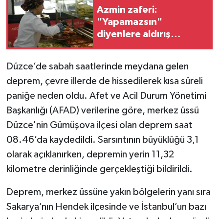
Azmin zaferi:
"Yapamazsın"
diyenlere aldırış
etmedi, 19 yaşında
kendi işini kurdu
Düzce’de sabah saatlerinde meydana gelen
deprem, çevre illerde de hissedilerek kısa süreli
paniğe neden oldu. Afet ve Acil Durum Yönetimi
Başkanlığı (AFAD) verilerine göre, merkez üssü
Düzce'nin Gümüşova ilçesi olan deprem saat
08.46’da kaydedildi. Sarsıntının büyüklüğü 3,1
olarak açıklanırken, depremin yerin 11,32
kilometre derinliğinde gerçekleştiği bildirildi.
Deprem, merkez üssüne yakın bölgelerin yanı sıra
Sakarya’nın Hendek ilçesinde ve İstanbul’un bazı