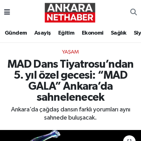
Asayiş
Ankara Hava Durumu
Gündem
Asayiş
Eğitim
Ekonomi
Sağlık
Si
Duyurular
Ankara Trafik Yoğunluk Haritası
YAŞAM
Eğitim
Süper Lig Puan Durumu ve Fikstür
MAD Dans Tiyatrosu’ndan
Ekonomi
Tüm Manşetler
5. yıl özel gecesi: “MAD
GALA” Ankara’da
Gündem
Son Dakika Haberleri
sahnelenecek
Kim Kimdir Nereli
Haber Arşivi
Ankara’da çağdaş dansın farklı yorumları aynı
sahnede buluşacak.
Resmi İlanlar
Sağlık