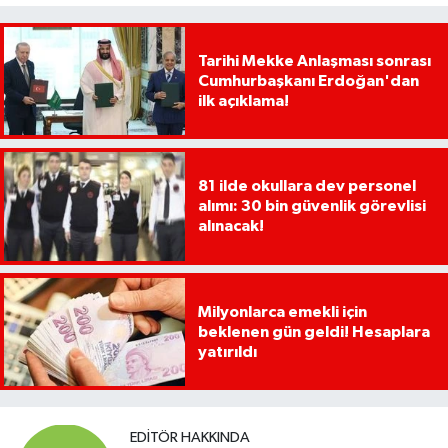
Tarihi Mekke Anlaşması sonrası
Cumhurbaşkanı Erdoğan'dan
ilk açıklama!
81 ilde okullara dev personel
alımı: 30 bin güvenlik görevlisi
alınacak!
Milyonlarca emekli için
beklenen gün geldi! Hesaplara
yatırıldı
EDITÖR HAKKINDA