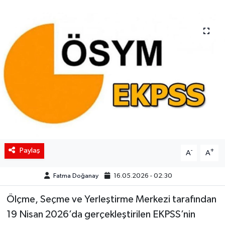
Siyaset
Spor
Teknoloji
Yaşam
Paylaş
-
+
A
A
Fatma Doğanay
16.05.2026 - 02:30
Ölçme, Seçme ve Yerleştirme Merkezi
tarafından
19 Nisan 2026’da gerçekleştirilen EKPSS’nin