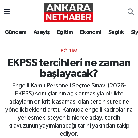
Asayiş
Ankara Hava Durumu
Gündem
Asayiş
Eğitim
Ekonomi
Sağlık
Si
Duyurular
Ankara Trafik Yoğunluk Haritası
EĞITIM
Eğitim
Süper Lig Puan Durumu ve Fikstür
EKPSS tercihleri ne zaman
Ekonomi
Tüm Manşetler
başlayacak?
Engelli Kamu Personeli Seçme Sınavı (2026-
Gündem
Son Dakika Haberleri
EKPSS) sonuçlarının açıklanmasıyla birlikte
adayların en kritik aşaması olan tercih sürecine
Kim Kimdir Nereli
Haber Arşivi
yönelik beklenti arttı. Kamuda engelli kadrolarına
yerleşmek isteyen binlerce aday, tercih
Resmi İlanlar
kılavuzunun yayımlanacağı tarihi yakından takip
Sağlık
ediyor.