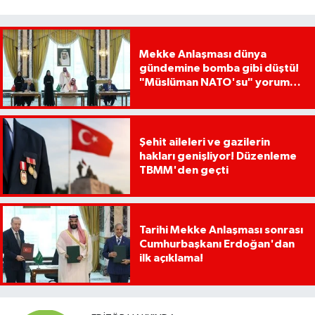
Mekke Anlaşması dünya
gündemine bomba gibi düştü!
"Müslüman NATO'su" yorumu
dikkat çekti
Şehit aileleri ve gazilerin
hakları genişliyor! Düzenleme
TBMM'den geçti
Tarihi Mekke Anlaşması sonrası
Cumhurbaşkanı Erdoğan'dan
ilk açıklama!