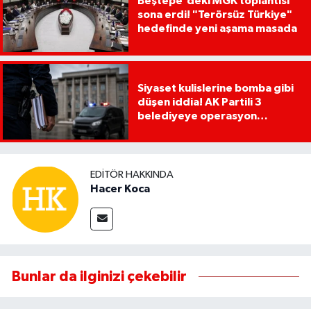
Beştepe'deki MGK toplantısı
sona erdi! "Terörsüz Türkiye"
hedefinde yeni aşama masada
Siyaset kulislerine bomba gibi
düşen iddia! AK Partili 3
belediyeye operasyon
yapılacak!
EDITÖR HAKKINDA
Hacer Koca
Bunlar da ilginizi çekebilir