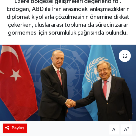
üzere bölgesel gelişmeleri değerlendirdi.
Erdoğan, ABD ile İran arasındaki anlaşmazlıkların
Siyaset
diplomatik yollarla çözülmesinin önemine dikkat
çekerken, uluslararası topluma da sürecin zarar
Spor
görmemesi için sorumluluk çağrısında bulundu.
Teknoloji
Yaşam
Paylaş
-
+
A
A