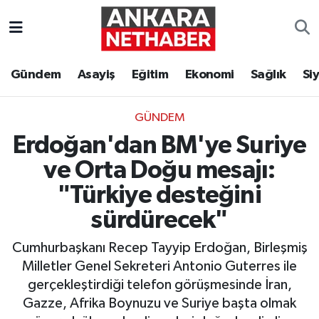
Asayiş
Ankara Hava Durumu
Gündem
Asayiş
Eğitim
Ekonomi
Sağlık
Si
Duyurular
Ankara Trafik Yoğunluk Haritası
GÜNDEM
Eğitim
Süper Lig Puan Durumu ve Fikstür
Erdoğan'dan BM'ye Suriye
Ekonomi
Tüm Manşetler
ve Orta Doğu mesajı:
"Türkiye desteğini
Gündem
Son Dakika Haberleri
sürdürecek"
Kim Kimdir Nereli
Haber Arşivi
Cumhurbaşkanı Recep Tayyip Erdoğan, Birleşmiş
Milletler Genel Sekreteri Antonio Guterres ile
Resmi İlanlar
gerçekleştirdiği telefon görüşmesinde İran,
Gazze, Afrika Boynuzu ve Suriye başta olmak
Sağlık