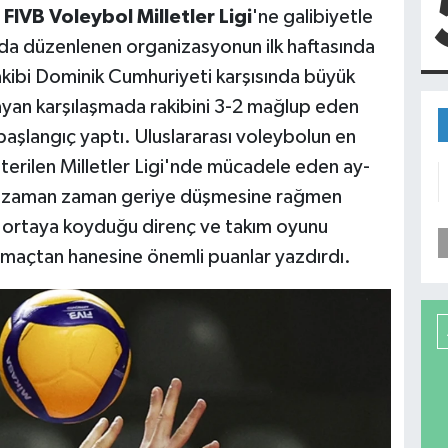
6
FIVB Voleybol Milletler Ligi
'ne galibiyetle
a'da düzenlenen organizasyonun ilk haftasında
 rakibi Dominik Cumhuriyeti karşısında büyük
yan karşılaşmada rakibini 3-2 mağlup eden
 başlangıç yaptı. Uluslararası voleybolun en
sterilen Milletler Ligi'nde mücadele eden ay-
ada zaman zaman geriye düşmesine rağmen
 ortaya koyduğu direnç ve takım oyunu
lk maçtan hanesine önemli puanlar yazdırdı.