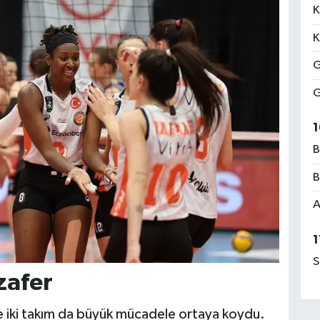
K
K
G
G
1
B
B
A
1
S
zafer
te iki takım da büyük mücadele ortaya koydu.