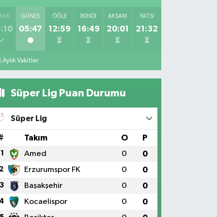
SAK
GÜNEŞ
ÖĞLE
İKINDI
AKŞAM
YATSI
:10
05:47
12:59
16:49
20:01
21:32
Aylık Vakitler
Süper Lig Puan Durumu
Süper Lig
#
Takım
O
P
1
Amed
0
0
2
Erzurumspor FK
0
0
3
Başakşehir
0
0
4
Kocaelispor
0
0