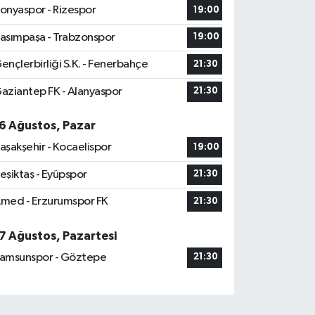
onyaspor - Rizespor
19:00
asımpaşa - Trabzonspor
19:00
ençlerbirliği S.K. - Fenerbahçe
21:30
aziantep FK - Alanyaspor
21:30
6 Ağustos, Pazar
aşakşehir - Kocaelispor
19:00
eşiktaş - Eyüpspor
21:30
med - Erzurumspor FK
21:30
7 Ağustos, Pazartesi
amsunspor - Göztepe
21:30