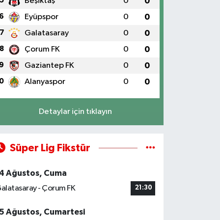
5
Beşiktaş
0
0
6
Eyüpspor
0
0
7
Galatasaray
0
0
8
Çorum FK
0
0
9
Gaziantep FK
0
0
0
Alanyaspor
0
0
Detaylar için tıklayın
Süper Lig Fikstür
4 Ağustos, Cuma
alatasaray - Çorum FK
21:30
5 Ağustos, Cumartesi