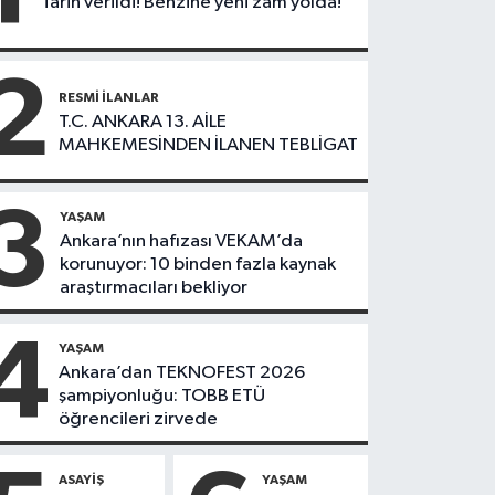
Tarih verildi! Benzine yeni zam yolda!
2
RESMI İLANLAR
T.C. ANKARA 13. AİLE
MAHKEMESİNDEN İLANEN TEBLİGAT
3
YAŞAM
Ankara’nın hafızası VEKAM’da
korunuyor: 10 binden fazla kaynak
araştırmacıları bekliyor
4
YAŞAM
Ankara’dan TEKNOFEST 2026
şampiyonluğu: TOBB ETÜ
öğrencileri zirvede
ASAYIŞ
YAŞAM