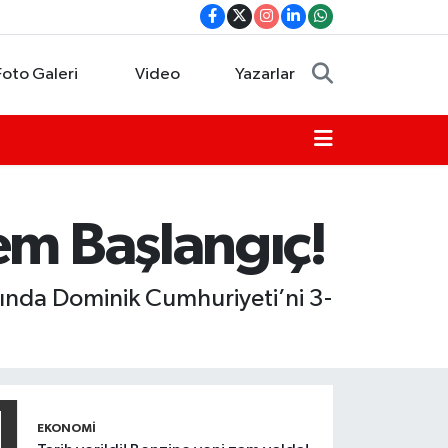
Foto Galeri
Video
Yazarlar
em Başlangıç!
açında Dominik Cumhuriyeti’ni 3-
1
EKONOMI