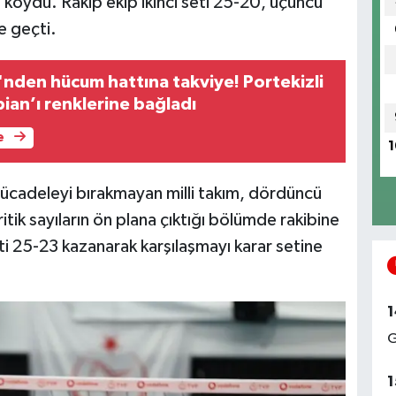
a koydu. Rakip ekip ikinci seti 25-20, üçüncü
e geçti.
nden hücum hattına takviye! Portekizli
ian’ı renklerine bağladı
e
1
cadeleyi bırakmayan milli takım, dördüncü
tik sayıların ön plana çıktığı bölümde rakibine
eti 25-23 kazanarak karşılaşmayı karar setine
1
G
1