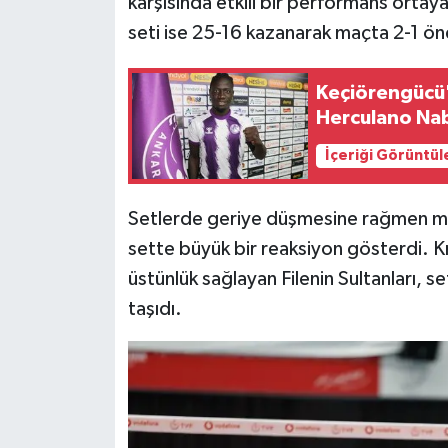
karşısında etkili bir performans ortay
seti ise 25-16 kazanarak maçta 2-1 ön
Keçiörengücü'
Herculano Nab
İçeriği Görüntül
Setlerde geriye düşmesine rağmen mü
sette büyük bir reaksiyon gösterdi. Kri
üstünlük sağlayan Filenin Sultanları, s
taşıdı.