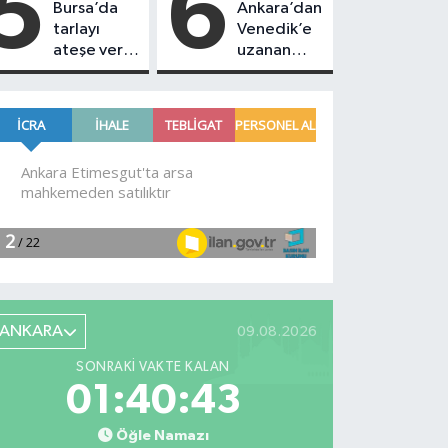
5
6
Bursa’da
Ankara’dan
tarlayı
Venedik’e
ateşe verip
uzanan
kaçtı! 16
başarı
yaşındaki
şüpheliyi
jandarma
yakaladı
ANKARA
09.08.2026
SONRAKI VAKTE KALAN
01:40:41
Öğle Namazı