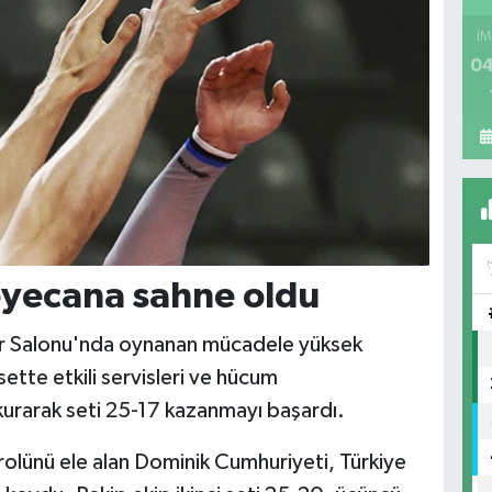
İM
04
eyecana sahne oldu
por Salonu'nda oynanan mücadele yüksek
sette etkili servisleri ve hücum
 kurarak seti 25-17 kazanmayı başardı.
rolünü ele alan Dominik Cumhuriyeti, Türkiye