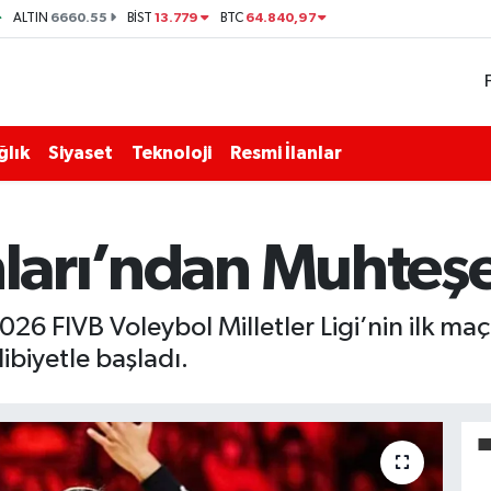
6660.55
13.779
64.840,97
ALTIN
BİST
BTC
ğlık
Siyaset
Teknoloji
Resmi İlanlar
anları’ndan Muhteş
2026 FIVB Voleybol Milletler Ligi’nin ilk m
biyetle başladı.