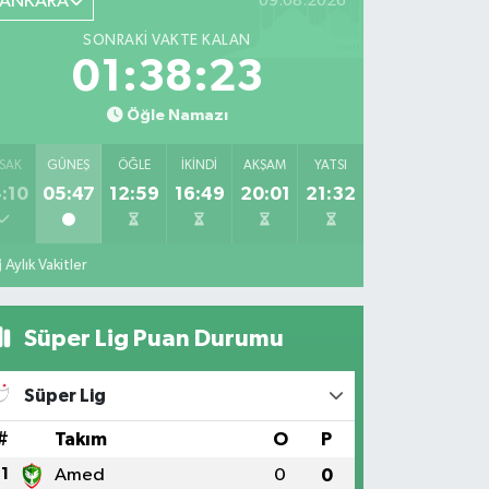
ANKARA
09.08.2026
SONRAKI VAKTE KALAN
01:38:21
Öğle Namazı
SAK
GÜNEŞ
ÖĞLE
İKINDI
AKŞAM
YATSI
:10
05:47
12:59
16:49
20:01
21:32
Aylık Vakitler
Süper Lig Puan Durumu
Süper Lig
#
Takım
O
P
1
Amed
0
0