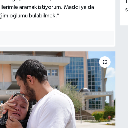
1
ellerimle aramak istiyorum. Maddi ya da
S
eğim oğlumu bulabilmek.”