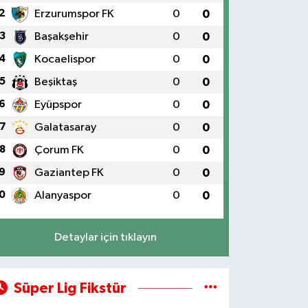
2
Erzurumspor FK
0
0
3
Başakşehir
0
0
4
Kocaelispor
0
0
5
Beşiktaş
0
0
6
Eyüpspor
0
0
7
Galatasaray
0
0
8
Çorum FK
0
0
9
Gaziantep FK
0
0
0
Alanyaspor
0
0
Detaylar için tıklayın
Süper Lig Fikstür