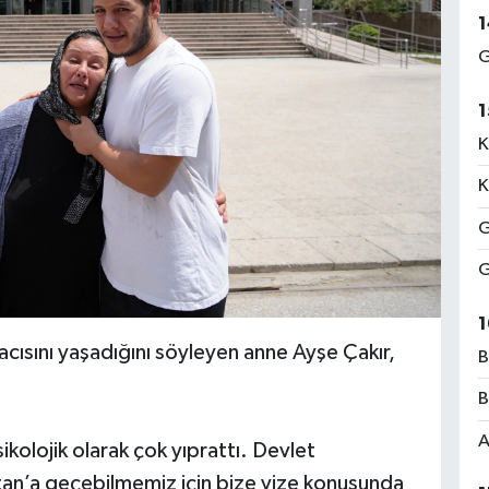
1
G
1
K
K
G
G
1
cısını yaşadığını söyleyen anne Ayşe Çakır,
B
B
A
kolojik olarak çok yıprattı. Devlet
tan’a geçebilmemiz için bize vize konusunda