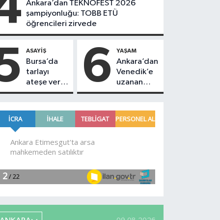
4
Ankara’dan TEKNOFEST 2026
şampiyonluğu: TOBB ETÜ
öğrencileri zirvede
5
6
ASAYIŞ
YAŞAM
Bursa’da
Ankara’dan
tarlayı
Venedik’e
ateşe verip
uzanan
kaçtı! 16
başarı
yaşındaki
şüpheliyi
jandarma
yakaladı