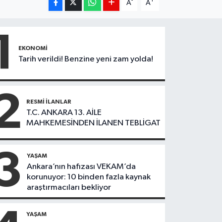
-
+
A
A
1
EKONOMI
Tarih verildi! Benzine yeni zam yolda!
2
RESMI İLANLAR
T.C. ANKARA 13. AİLE
MAHKEMESİNDEN İLANEN TEBLİGAT
3
YAŞAM
Ankara’nın hafızası VEKAM’da
korunuyor: 10 binden fazla kaynak
araştırmacıları bekliyor
YAŞAM