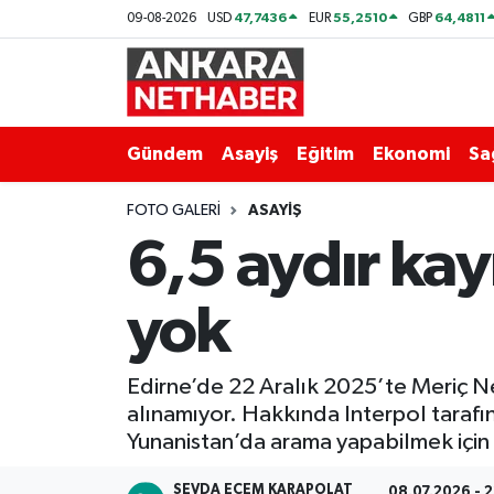
47,7436
55,2510
64,4811
09-08-2026
USD
EUR
GBP
Asayiş
Ankara Hava Durumu
Duyurular
Ankara Trafik Yoğunluk Haritası
Gündem
Asayiş
Eğitim
Ekonomi
Sa
Eğitim
Süper Lig Puan Durumu ve Fikstür
FOTO GALERI
ASAYIŞ
6,5 aydır kay
Ekonomi
Tüm Manşetler
yok
Gündem
Son Dakika Haberleri
Kim Kimdir Nereli
Haber Arşivi
Edirne’de 22 Aralık 2025’te Meriç Ne
alınamıyor. Hakkında Interpol tarafınd
Resmi İlanlar
Yunanistan’da arama yapabilmek için v
Sağlık
SEVDA ECEM KARAPOLAT
08.07.2026 - 