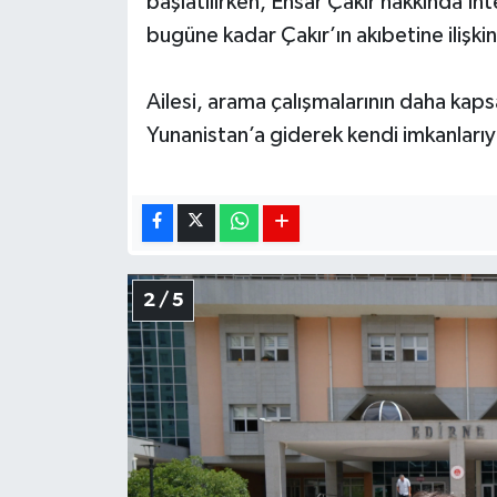
başlatılırken, Ensar Çakır hakkında Int
bugüne kadar Çakır’ın akıbetine ilişki
Ailesi, arama çalışmalarının daha kaps
Yunanistan’a giderek kendi imkanlarıyl
2 / 5