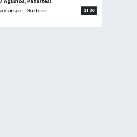
7 Ağustos, Pazartesi
amsunspor - Göztepe
21:30