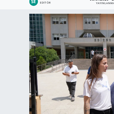
EDITÖR
YAYINLANM
Siyaset
Spor
Teknoloji
Yaşam