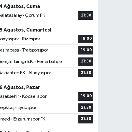
4 Ağustos, Cuma
alatasaray - Çorum FK
21:30
5 Ağustos, Cumartesi
onyaspor - Rizespor
19:00
asımpaşa - Trabzonspor
19:00
ençlerbirliği S.K. - Fenerbahçe
21:30
aziantep FK - Alanyaspor
21:30
6 Ağustos, Pazar
aşakşehir - Kocaelispor
19:00
eşiktaş - Eyüpspor
21:30
med - Erzurumspor FK
21:30