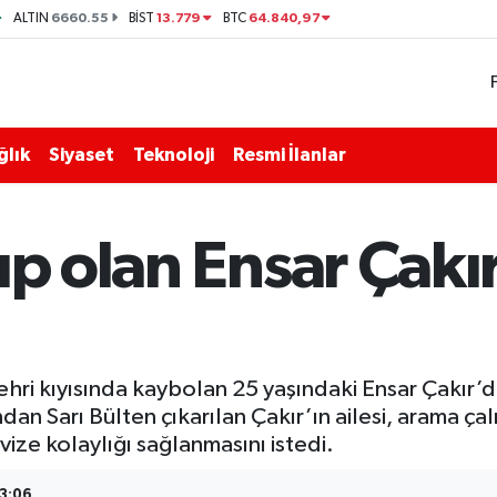
6660.55
13.779
64.840,97
ALTIN
BİST
BTC
ğlık
Siyaset
Teknoloji
Resmi İlanlar
ıp olan Ensar Çakı
hri kıyısında kaybolan 25 yaşındaki Ensar Çakır’d
an Sarı Bülten çıkarılan Çakır’ın ailesi, arama çal
ize kolaylığı sağlanmasını istedi.
23:06