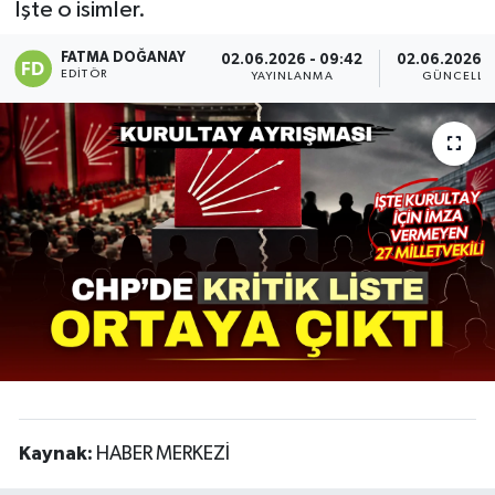
İşte o isimler.
Siyaset
FATMA DOĞANAY
02.06.2026 - 09:42
02.06.2026 -
EDITÖR
YAYINLANMA
GÜNCELLE
Spor
Teknoloji
Yaşam
Kaynak:
HABER MERKEZİ