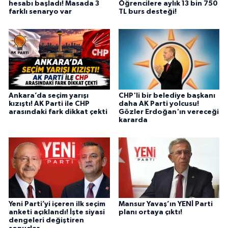
hesabı başladı! Masada 3
Öğrencilere aylık 13 bin 750
farklı senaryo var
TL burs desteği!
Ankara’da seçim yarışı
CHP'li bir belediye başkanı
kızıştı! AK Parti ile CHP
daha AK Parti yolcusu!
arasındaki fark dikkat çekti
Gözler Erdoğan'ın vereceği
kararda
Yeni Parti’yi içeren ilk seçim
Mansur Yavaş’ın YENİ Parti
anketi açıklandı! İşte siyasi
planı ortaya çıktı!
dengeleri değiştiren