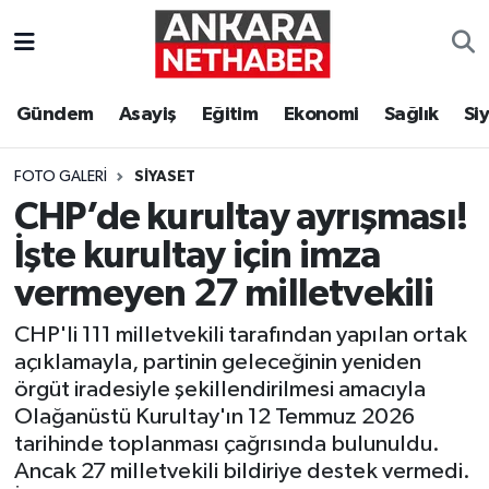
Asayiş
Ankara Hava Durumu
Gündem
Asayiş
Eğitim
Ekonomi
Sağlık
Si
Duyurular
Ankara Trafik Yoğunluk Haritası
FOTO GALERI
SIYASET
Eğitim
Süper Lig Puan Durumu ve Fikstür
CHP’de kurultay ayrışması!
İşte kurultay için imza
Ekonomi
Tüm Manşetler
vermeyen 27 milletvekili
Gündem
Son Dakika Haberleri
CHP'li 111 milletvekili tarafından yapılan ortak
açıklamayla, partinin geleceğinin yeniden
Kim Kimdir Nereli
Haber Arşivi
örgüt iradesiyle şekillendirilmesi amacıyla
Olağanüstü Kurultay'ın 12 Temmuz 2026
Resmi İlanlar
tarihinde toplanması çağrısında bulunuldu.
Ancak 27 milletvekili bildiriye destek vermedi.
Sağlık