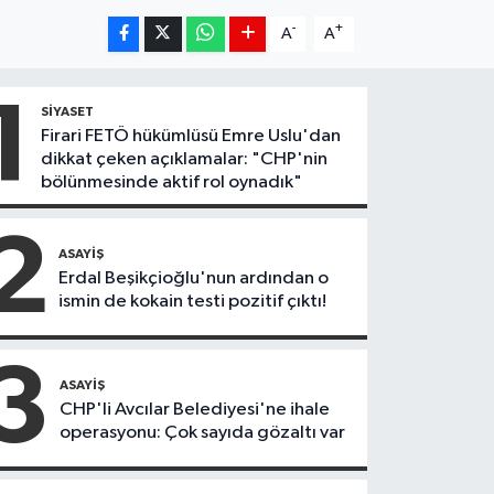
-
+
A
A
1
SIYASET
Firari FETÖ hükümlüsü Emre Uslu'dan
dikkat çeken açıklamalar: "CHP'nin
bölünmesinde aktif rol oynadık"
2
ASAYIŞ
Erdal Beşikçioğlu'nun ardından o
ismin de kokain testi pozitif çıktı!
3
ASAYIŞ
CHP'li Avcılar Belediyesi'ne ihale
operasyonu: Çok sayıda gözaltı var