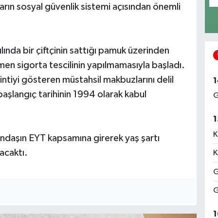
rın sosyal güvenlik sistemi açısından önemli
lında bir çiftçinin sattığı pamuk üzerinden
men sigorta tescilinin yapılmamasıyla başladı.
esintiyi gösteren müstahsil makbuzlarını delil
1
şlangıç tarihinin 1994 olarak kabul
G
1
K
andaşın EYT kapsamına girerek yaş şartı
acaktı.
K
G
G
1