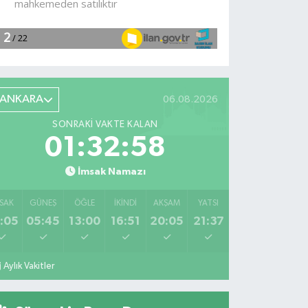
ANKARA
06.08.2026
SONRAKI VAKTE KALAN
01:32:57
İmsak Namazı
SAK
GÜNEŞ
ÖĞLE
İKINDI
AKŞAM
YATSI
:05
05:45
13:00
16:51
20:05
21:37
Aylık Vakitler