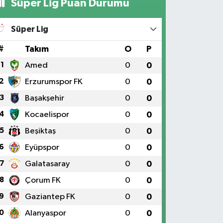
Süper Lig Puan Durumu
Süper Lig
#
Takım
O
P
1
Amed
0
0
2
Erzurumspor FK
0
0
3
Başakşehir
0
0
4
Kocaelispor
0
0
5
Beşiktaş
0
0
6
Eyüpspor
0
0
7
Galatasaray
0
0
8
Çorum FK
0
0
9
Gaziantep FK
0
0
0
Alanyaspor
0
0