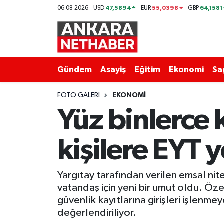
47,5894
55,0398
64,1581
06-08-2026
USD
EUR
GBP
Asayiş
Ankara Hava Durumu
Duyurular
Ankara Trafik Yoğunluk Haritası
Gündem
Asayiş
Eğitim
Ekonomi
Sa
Eğitim
Süper Lig Puan Durumu ve Fikstür
FOTO GALERI
EKONOMI
Yüz binlerce k
Ekonomi
Tüm Manşetler
kişilere EYT y
Gündem
Son Dakika Haberleri
Kim Kimdir Nereli
Haber Arşivi
Yargıtay tarafından verilen emsal nit
vatandaş için yeni bir umut oldu. Özel
Resmi İlanlar
güvenlik kayıtlarına girişleri işlenme
değerlendiriliyor.
Sağlık