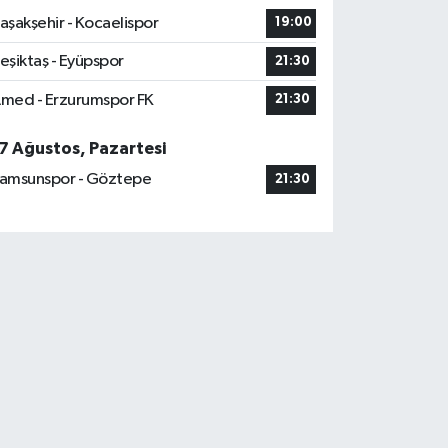
aşakşehir - Kocaelispor
19:00
eşiktaş - Eyüpspor
21:30
med - Erzurumspor FK
21:30
7 Ağustos, Pazartesi
amsunspor - Göztepe
21:30