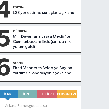
4
EĞITIM
LGS yerleştirme sonuçları açıklandı!
5
GÜNDEM
Milli Dayanışma yasası Meclis'te!
Cumhurbaşkanı Erdoğan'dan ilk
yorum geldi
6
ASAYIŞ
Firari Menderes Belediye Başkan
Yardımcısı operasyonla yakalandı!