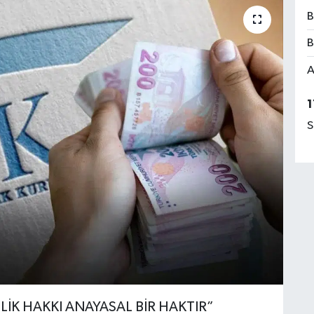
B
B
A
1
S
İK HAKKI ANAYASAL BİR HAKTIR”