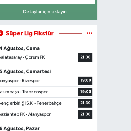
Detaylar için tıklayın
Süper Lig Fikstür
4 Ağustos, Cuma
alatasaray - Çorum FK
21:30
5 Ağustos, Cumartesi
onyaspor - Rizespor
19:00
asımpaşa - Trabzonspor
19:00
ençlerbirliği S.K. - Fenerbahçe
21:30
aziantep FK - Alanyaspor
21:30
6 Ağustos, Pazar