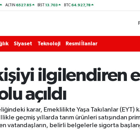
6527.85
13.703
64.927,78
ALTIN
BİST
BTC
ğlık
Siyaset
Teknoloji
Resmi İlanlar
işiyi ilgilendiren 
olu açıldı
eliğindeki karar, Emeklilikte Yaşa Takılanlar (EYT
likle geçmiş yıllarda tarım ürünleri satışından pri
yen vatandaşların, belirli belgelerle sigorta başlan