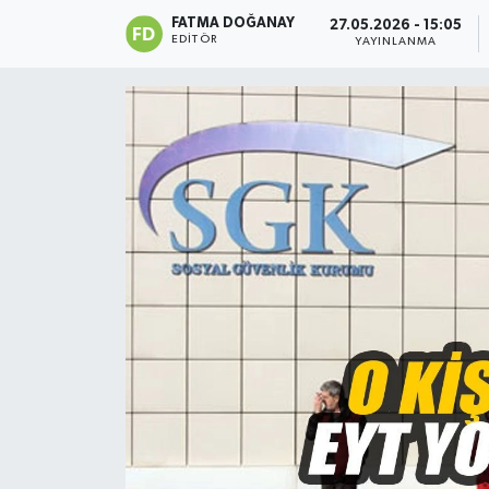
FATMA DOĞANAY
27.05.2026 - 15:05
Siyaset
EDITÖR
YAYINLANMA
Spor
Teknoloji
Yaşam