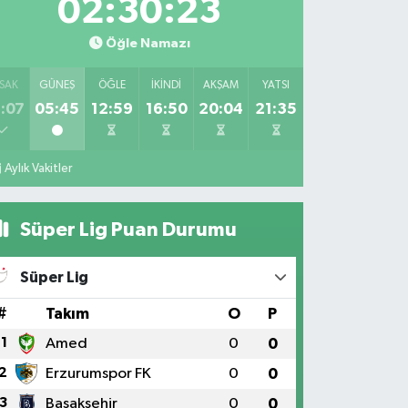
02:30:21
Öğle Namazı
SAK
GÜNEŞ
ÖĞLE
İKINDI
AKŞAM
YATSI
:07
05:45
12:59
16:50
20:04
21:35
Aylık Vakitler
Süper Lig Puan Durumu
Süper Lig
#
Takım
O
P
1
Amed
0
0
2
Erzurumspor FK
0
0
3
Başakşehir
0
0