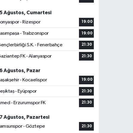
5 Ağustos, Cumartesi
onyaspor - Rizespor
19:00
asımpaşa - Trabzonspor
19:00
ençlerbirliği S.K. - Fenerbahçe
21:30
aziantep FK - Alanyaspor
21:30
6 Ağustos, Pazar
aşakşehir - Kocaelispor
19:00
eşiktaş - Eyüpspor
21:30
med - Erzurumspor FK
21:30
7 Ağustos, Pazartesi
amsunspor - Göztepe
21:30