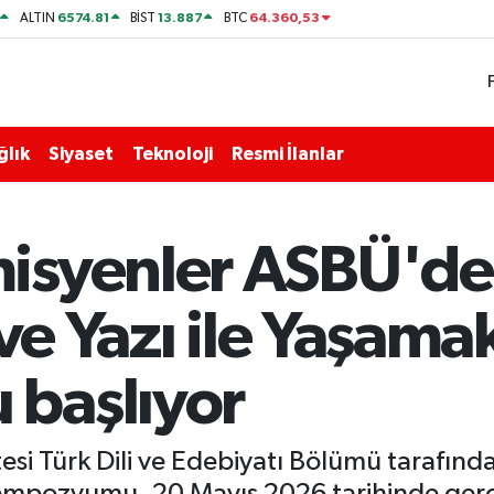
6574.81
13.887
64.360,53
ALTIN
BİST
BTC
ğlık
Siyaset
Teknoloji
Resmi İlanlar
isyenler ASBÜ'de
 ve Yazı ile Yaşama
başlıyor
tesi Türk Dili ve Edebiyatı Bölümü tarafınd
empozyumu, 20 Mayıs 2026 tarihinde gerç