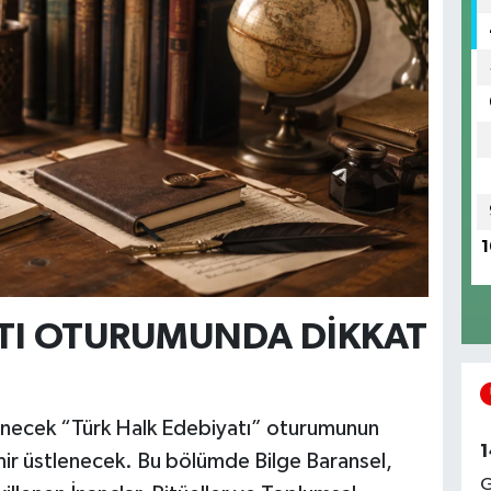
1
ATI OTURUMUNDA DİKKAT
enecek “Türk Halk Edebiyatı” oturumunun
1
ir üstlenecek. Bu bölümde Bilge Baransel,
G