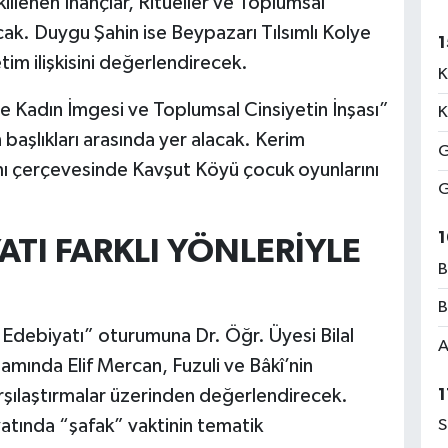
lenen İnançlar, Ritüeller ve Toplumsal
cak. Duygu Şahin ise Beypazarı Tılsımlı Kolye
1
tim ilişkisini değerlendirecek.
K
de Kadın İmgesi ve Toplumsal Cinsiyetin İnşası”
K
başlıkları arasında yer alacak. Kerim
G
amı çerçevesinde Kavşut Köyü çocuk oyunlarını
G
1
ATI FARKLI YÖNLERİYLE
B
B
 Edebiyatı” oturumuna Dr. Öğr. Üyesi Bilal
A
mında Elif Mercan, Fuzuli ve Bâkî’nin
karşılaştırmalar üzerinden değerlendirecek.
1
yatında “şafak” vaktinin tematik
S