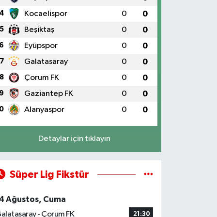
4
Kocaelispor
0
0
5
Beşiktaş
0
0
6
Eyüpspor
0
0
7
Galatasaray
0
0
8
Çorum FK
0
0
9
Gaziantep FK
0
0
0
Alanyaspor
0
0
Detaylar için tıklayın
Süper Lig Fikstür
4 Ağustos, Cuma
alatasaray - Çorum FK
21:30