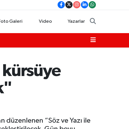
Foto Galeri
Video
Yazarlar
 kürsüye
k"
an düzenlenen “Söz ve Yazı ile
ekleştirilecek. Gün boyu