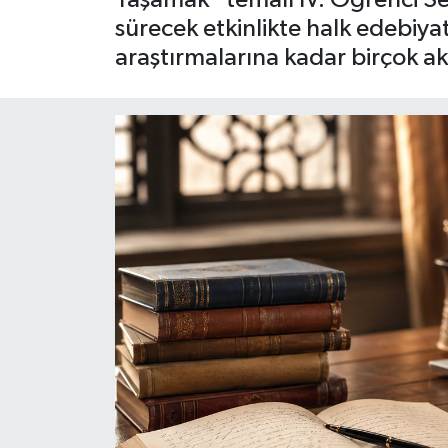
sürecek etkinlikte halk edebiy
Siyaset
araştırmalarına kadar birçok ak
Spor
Teknoloji
Yaşam