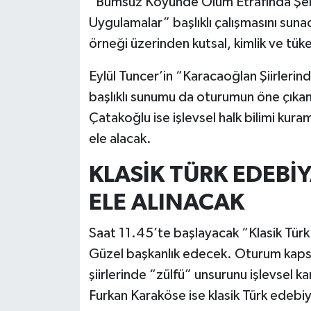
“Bumsuz Köyünde Ölüm Etrafında Şekil
Uygulamalar” başlıklı çalışmasını suna
örneği üzerinden kutsal, kimlik ve tüke
Eylül Tuncer’in “Karacaoğlan Şiirlerin
başlıklı sunumu da oturumun öne çıkan 
Çatakoğlu ise işlevsel halk bilimi kur
ele alacak.
KLASİK TÜRK EDEBİY
ELE ALINACAK
Saat 11.45’te başlayacak “Klasik Türk
Güzel başkanlık edecek. Oturum kapsa
şiirlerinde “zülfü” unsurunu işlevsel 
Furkan Karaköse ise klasik Türk edebi