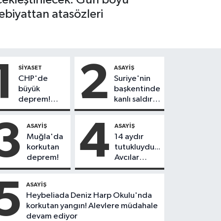
ebiyattan atasözleri
1
2
SIYASET
ASAYIŞ
CHP'de
Suriye'nin
büyük
başkentinde
deprem!
kanlı saldırı!
230
Yolcu
belediye
otobüsünde
3
4
ASAYIŞ
ASAYIŞ
başkanı Yeni
çok sayıda
Muğla'da
14 aydır
Parti'ye
ölü ve yaralı
korkutan
tutukluydu...
geçiyor
var
deprem!
Avcılar
Belediye
Başkanı
5
ASAYIŞ
Utku Caner
Heybeliada Deniz Harp Okulu'nda
Çankaya
korkutan yangın! Alevlere müdahale
tahliye
devam ediyor
edildi!