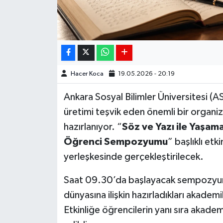
Hacer Koca
19.05.2026 - 20:19
Ankara Sosyal Bilimler Üniversitesi (
üretimi teşvik eden önemli bir organ
hazırlanıyor. “
Söz ve Yazı ile Yaşama
Öğrenci Sempozyumu
” başlıklı et
yerleşkesinde gerçekleştirilecek.
Saat 09.30’da başlayacak sempozyumda
dünyasına ilişkin hazırladıkları akademi
Etkinliğe öğrencilerin yanı sıra akade