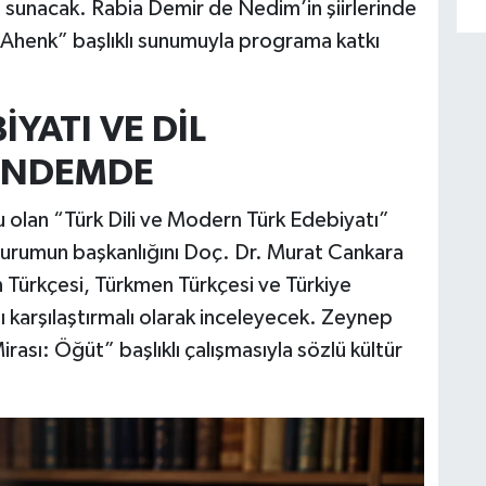
nı sunacak. Rabia Demir de Nedim’in şiirlerinde
e Ahenk” başlıklı sunumuyla programa katkı
YATI VE DİL
GÜNDEMDE
lan “Türk Dili ve Modern Türk Edebiyatı”
urumun başkanlığını Doç. Dr. Murat Cankara
Türkçesi, Türkmen Türkçesi ve Türkiye
 karşılaştırmalı olarak inceleyecek. Zeynep
rası: Öğüt” başlıklı çalışmasıyla sözlü kültür