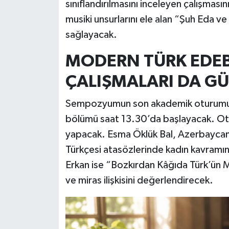
sınıflandırılmasını inceleyen çalışması
musiki unsurlarını ele alan “Şuh Eda v
sağlayacak.
MODERN TÜRK EDEBİ
ÇALIŞMALARI DA 
Sempozyumun son akademik oturumu o
bölümü saat 13.30’da başlayacak. Ot
yapacak. Esma Öklük Bal, Azerbaycan 
Türkçesi atasözlerinde kadın kavramını
Erkan ise “Bozkırdan Kâğıda Türk’ün Mi
ve miras ilişkisini değerlendirecek.