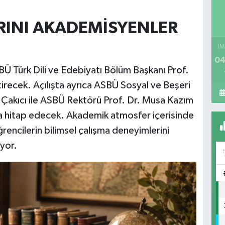
RINI AKADEMİSYENLER
İM
04
 Türk Dili ve Edebiyatı Bölüm Başkanı Prof.
recek. Açılışta ayrıca ASBÜ Sosyal ve Beşeri
al Çakıcı ile ASBÜ Rektörü Prof. Dr. Musa Kazım
lara hitap edecek. Akademik atmosfer içerisinde
encilerin bilimsel çalışma deneyimlerini
yor.