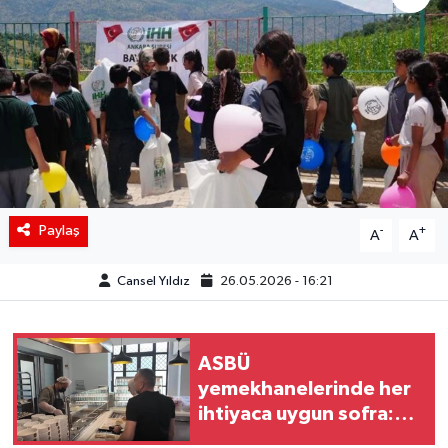
Siyaset
Spor
Teknoloji
Yaşam
Paylaş
-
+
A
A
Cansel Yıldız
26.05.2026 - 16:21
ASBÜ
yemekhanelerinde her
ihtiyaca uygun sofra:
Vejetaryen ve glütensiz