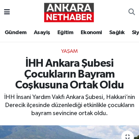
Asayiş
Ankara Hava Durumu
Gündem
Asayiş
Eğitim
Ekonomi
Sağlık
Si
Duyurular
Ankara Trafik Yoğunluk Haritası
YAŞAM
Eğitim
Süper Lig Puan Durumu ve Fikstür
İHH Ankara Şubesi
Ekonomi
Tüm Manşetler
Çocukların Bayram
Coşkusuna Ortak Oldu
Gündem
Son Dakika Haberleri
İHH İnsani Yardım Vakfı Ankara Şubesi, Hakkari’nin
Kim Kimdir Nereli
Haber Arşivi
Derecik ilçesinde düzenlediği etkinlikle çocukların
bayram sevincine ortak oldu.
Resmi İlanlar
Sağlık