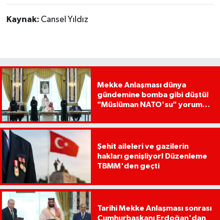
Kaynak:
Cansel Yıldız
Mekke Anlaşması dünya
gündemine bomba gibi düştü!
"Müslüman NATO'su" yorumu
dikkat çekti
Şehit aileleri ve gazilerin
hakları genişliyor! Düzenleme
TBMM'den geçti
Tarihi Mekke Anlaşması sonrası
Cumhurbaşkanı Erdoğan'dan