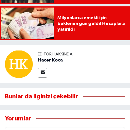
Milyonlarca emekli için
beklenen gün geldi! Hesaplara
yatırıldı
EDITÖR HAKKINDA
Hacer Koca
Bunlar da ilginizi çekebilir
Yorumlar