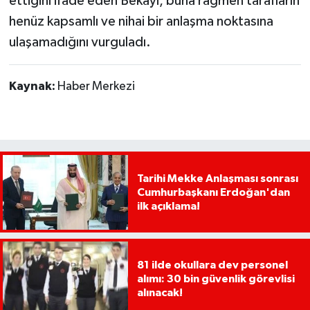
ettiğini ifade eden Bekayi, buna rağmen tarafların
henüz kapsamlı ve nihai bir anlaşma noktasına
ulaşamadığını vurguladı.
Kaynak:
Haber Merkezi
Tarihi Mekke Anlaşması sonrası
Cumhurbaşkanı Erdoğan'dan
ilk açıklama!
81 ilde okullara dev personel
alımı: 30 bin güvenlik görevlisi
alınacak!