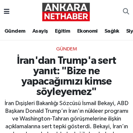
Asayiş
Ankara Hava Durumu
Gündem
Asayiş
Eğitim
Ekonomi
Sağlık
Si
Duyurular
Ankara Trafik Yoğunluk Haritası
GÜNDEM
Eğitim
Süper Lig Puan Durumu ve Fikstür
İran'dan Trump'a sert
Ekonomi
Tüm Manşetler
yanıt: "Bize ne
yapacağımızı kimse
Gündem
Son Dakika Haberleri
söyleyemez"
Kim Kimdir Nereli
Haber Arşivi
İran Dışişleri Bakanlığı Sözcüsü İsmail Bekayi, ABD
Başkanı Donald Trump’ın İran’ın nükleer programı
Resmi İlanlar
ve Washington-Tahran görüşmelerine ilişkin
açıklamalarına sert tepki gösterdi. Bekayi, İran’ın
Sağlık