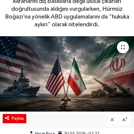
kararlarını dış baskılarla değil ulusal çıkarları
doğrultusunda aldığını vurgularken, Hürmüz
Siyaset
Boğazı’na yönelik ABD uygulamalarını da “hukuka
aykırı” olarak nitelendirdi.
Spor
Teknoloji
Yaşam
Paylaş
-
+
A
A
Hacer Koca
30.05.2026 - 02:37