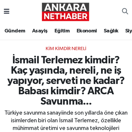
Asayiş
Ankara Hava Durumu
Gündem
Asayiş
Eğitim
Ekonomi
Sağlık
Si
Duyurular
Ankara Trafik Yoğunluk Haritası
KIM KIMDIR NERELI
Eğitim
Süper Lig Puan Durumu ve Fikstür
İsmail Terlemez kimdir?
Ekonomi
Tüm Manşetler
Kaç yaşında, nereli, ne iş
yapıyor, serveti ne kadar?
Gündem
Son Dakika Haberleri
Babası kimdir? ARCA
Kim Kimdir Nereli
Haber Arşivi
Savunma...
Türkiye savunma sanayiinde son yıllarda öne çıkan
Resmi İlanlar
isimlerden biri olan İsmail Terlemez, özellikle
Sağlık
mühimmat üretimi ve savunma teknolojileri