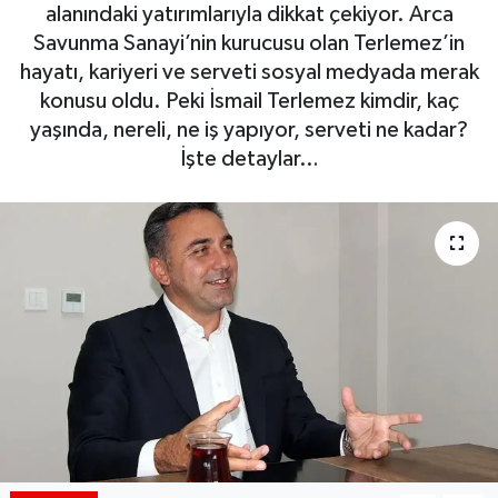
alanındaki yatırımlarıyla dikkat çekiyor. Arca
Siyaset
Savunma Sanayi’nin kurucusu olan Terlemez’in
hayatı, kariyeri ve serveti sosyal medyada merak
Spor
konusu oldu. Peki İsmail Terlemez kimdir, kaç
yaşında, nereli, ne iş yapıyor, serveti ne kadar?
Teknoloji
İşte detaylar…
Yaşam