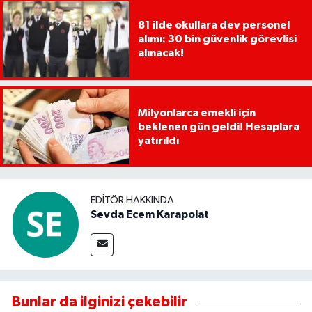
81 ilde okullara dev personel
alımı: 30 bin güvenlik görevlisi
alınacak!
Milyonlarca emekli için
beklenen gün geldi! Hesaplara
yatırıldı
EDITÖR HAKKINDA
Sevda Ecem Karapolat
Bunlar da ilginizi çekebilir