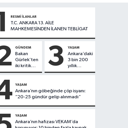
1
RESMI İLANLAR
T.C. ANKARA 13. AİLE
MAHKEMESİNDEN İLANEN TEBLİGAT
2
3
GÜNDEM
YAŞAM
Bakan
Ankara’daki
Gürlek’ten
3 bin 200
iki kritik
yıllık
dosyaya
tümülüsün
ilişkin
sırrı ortaya
4
açıklama:
çıktı!
YAŞAM
Ölümlerin
Ankara’nın göbeğinde çöp isyanı:
ardındaki
“20-25 gündür gelip alınmadı”
gerçek
ortaya çıktı
5
YAŞAM
Ankara’nın hafızası VEKAM’da
korunuyor: 10 binden fazla kaynak