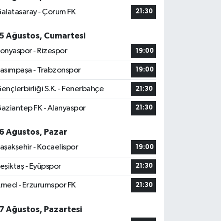
alatasaray - Çorum FK
21:30
5 Ağustos, Cumartesi
onyaspor - Rizespor
19:00
asımpaşa - Trabzonspor
19:00
ençlerbirliği S.K. - Fenerbahçe
21:30
aziantep FK - Alanyaspor
21:30
6 Ağustos, Pazar
aşakşehir - Kocaelispor
19:00
eşiktaş - Eyüpspor
21:30
med - Erzurumspor FK
21:30
7 Ağustos, Pazartesi