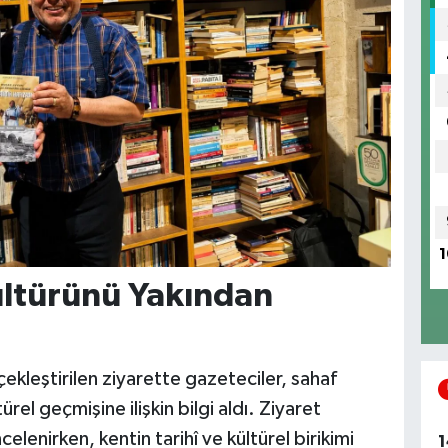
1
ültürünü Yakından
ekleştirilen ziyarette gazeteciler, sahaf
ürel geçmişine ilişkin bilgi aldı. Ziyaret
ncelenirken, kentin tarihî ve kültürel birikimi
1