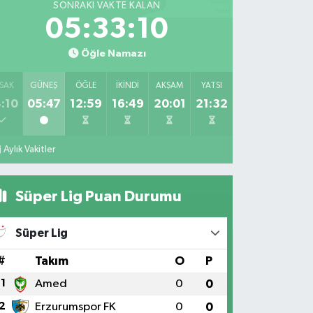
SONRAKI VAKTE KALAN
05:33:09
Öğle Namazı
SAK
GÜNEŞ
ÖĞLE
İKINDI
AKŞAM
YATSI
:10
05:47
12:59
16:49
20:01
21:32
Aylık Vakitler
Süper Lig Puan Durumu
Süper Lig
#
Takım
O
P
1
Amed
0
0
2
Erzurumspor FK
0
0