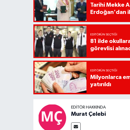
Tarihi Mekke 
Erdoğan'dan il
EDITÖRÜN SEÇTIĞI
81 ilde okullar
görevlisi alına
EDITÖRÜN SEÇTIĞI
Milyonlarca em
yatırıldı
EDITÖR HAKKINDA
Murat Çelebi