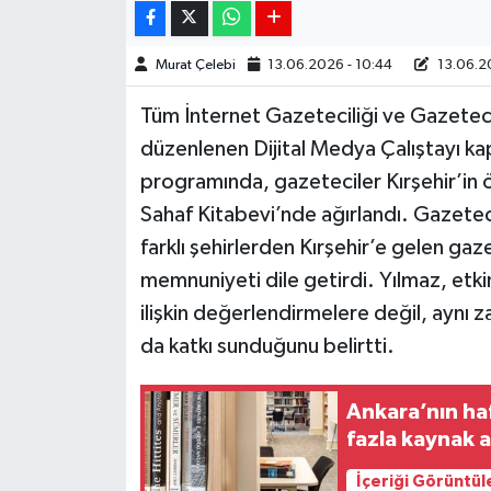
Murat Çelebi
13.06.2026 - 10:44
13.06.20
Tüm İnternet Gazeteciliği ve Gazeteci
düzenlenen Dijital Medya Çalıştayı kap
programında, gazeteciler Kırşehir’in ö
Sahaf Kitabevi’nde ağırlandı. Gazetec
farklı şehirlerden Kırşehir’e gelen ga
memnuniyeti dile getirdi. Yılmaz, etki
ilişkin değerlendirmelere değil, aynı 
da katkı sunduğunu belirtti.
Ankara’nın ha
fazla kaynak a
İçeriği Görüntül