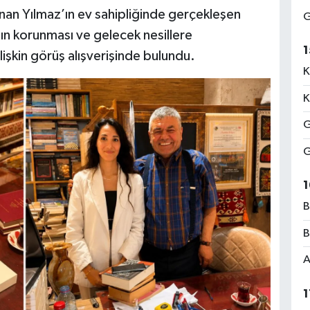
dnan Yılmaz’ın ev sahipliğinde gerçekleşen
G
ın korunması ve gelecek nesillere
1
ilişkin görüş alışverişinde bulundu.
K
K
G
G
1
B
B
A
1