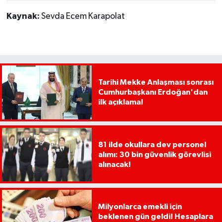
Kaynak:
Sevda Ecem Karapolat
Tarihi Mekke Anlaşması sonrası
Cumhurbaşkanı Erdoğan'dan
ilk açıklama!
81 ilde okullara dev personel
alımı: 30 bin güvenlik görevlisi
alınacak!
Milyonlarca emekli için
beklenen gün geldi! Hesaplara