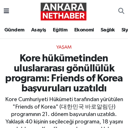
Asayiş
Ankara Hava Durumu
Gündem
Asayiş
Eğitim
Ekonomi
Sağlık
Si
Duyurular
Ankara Trafik Yoğunluk Haritası
YAŞAM
Eğitim
Süper Lig Puan Durumu ve Fikstür
Kore hükümetinden
Ekonomi
Tüm Manşetler
uluslararası gönüllülük
programı: Friends of Korea
Gündem
Son Dakika Haberleri
başvuruları uzatıldı
Kim Kimdir Nereli
Haber Arşivi
Kore Cumhuriyeti Hükümeti tarafından yürütülen
"Friends of Korea" (대한민국 바로알림단)
Resmi İlanlar
programının 21. dönem başvuruları uzatıldı.
Yaklaşık 40 kişinin seçileceği programa, 18 yaşını
Sağlık