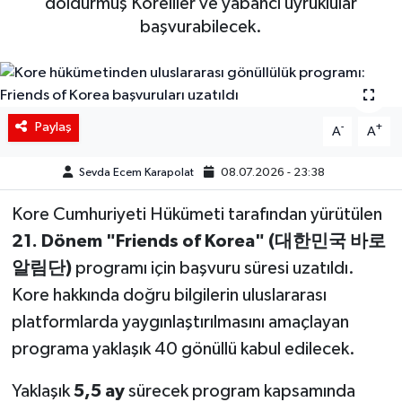
doldurmuş Koreliler ve yabancı uyruklular
başvurabilecek.
Siyaset
Spor
Teknoloji
Paylaş
-
+
A
A
Yaşam
Sevda Ecem Karapolat
08.07.2026 - 23:38
Kore Cumhuriyeti Hükümeti tarafından yürütülen
21. Dönem "Friends of Korea" (대한민국 바로
알림단)
programı için başvuru süresi uzatıldı.
Kore hakkında doğru bilgilerin uluslararası
platformlarda yaygınlaştırılmasını amaçlayan
programa yaklaşık 40 gönüllü kabul edilecek.
Yaklaşık
5,5 ay
sürecek program kapsamında