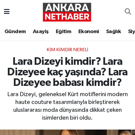
Asayiş
Ankara Hava Durumu
Gündem
Asayiş
Eğitim
Ekonomi
Sağlık
Si
Duyurular
Ankara Trafik Yoğunluk Haritası
KIM KIMDIR NERELI
Eğitim
Süper Lig Puan Durumu ve Fikstür
Lara Dizeyi kimdir? Lara
Ekonomi
Tüm Manşetler
Dizeyee kaç yaşında? Lara
Dizeyee babası kimdir?
Gündem
Son Dakika Haberleri
Lara Dizeyi, geleneksel Kürt motiflerini modern
Kim Kimdir Nereli
Haber Arşivi
haute couture tasarımlarıyla birleştirerek
uluslararası moda dünyasında dikkat çeken
Resmi İlanlar
isimlerden biri oldu.
Sağlık