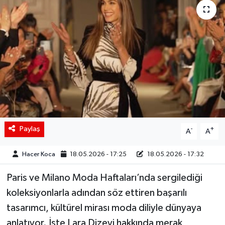
Siyaset
Spor
Teknoloji
Yaşam
Paylaş
-
+
A
A
Hacer Koca
18.05.2026 - 17:25
18.05.2026 - 17:32
Paris ve Milano Moda Haftaları’nda sergilediği
koleksiyonlarla adından söz ettiren başarılı
tasarımcı, kültürel mirası moda diliyle dünyaya
anlatıyor. İşte Lara Dizeyi hakkında merak