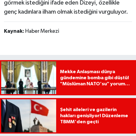
görmek istediğini ifade eden Dizeyi, özellikle
genç kadınlara ilham olmak istediğini vurguluyor.
Kaynak:
Haber Merkezi
Mekke Anlaşması dünya
gündemine bomba gibi düştü!
"Müslüman NATO'su" yorumu
dikkat çekti
Şehit aileleri ve gazilerin
hakları genişliyor! Düzenleme
TBMM'den geçti