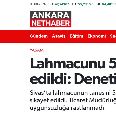
47,7436
55,2510
64,4811
08-08-2026
USD
EUR
GBP
Asayiş
Ankara Hava Durumu
Duyurular
Ankara Trafik Yoğunluk Haritası
Gündem
Asayiş
Eğitim
Ekonomi
Sa
Eğitim
Süper Lig Puan Durumu ve Fikstür
YAŞAM
Lahmacunu 50
Ekonomi
Tüm Manşetler
Gündem
Son Dakika Haberleri
edildi: Denet
Kim Kimdir Nereli
Haber Arşivi
Sivas’ta lahmacunun tanesini 50 
Resmi İlanlar
şikayet edildi. Ticaret Müdürlü
uygunsuzluğa rastlanmadı.
Sağlık