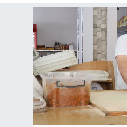
Siyaset
Spor
Teknoloji
Yaşam