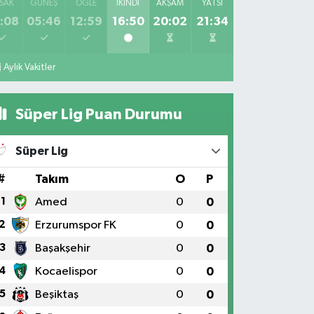
SAK
GÜNEŞ
ÖĞLE
İKINDI
AKŞAM
YATSI
:08
05:46
12:59
16:50
20:02
21:34
Aylık Vakitler
Süper Lig Puan Durumu
Süper Lig
#
Takım
O
P
1
Amed
0
0
2
Erzurumspor FK
0
0
3
Başakşehir
0
0
4
Kocaelispor
0
0
5
Beşiktaş
0
0