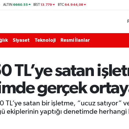
6660.55
13.779
64.944,08
ALTIN
BİST
BTC
ğlık
Siyaset
Teknoloji
Resmi İlanlar
 TL’ye satan işle
imde gerçek ortaya
TL’ye satan bir işletme, “ucuz satıyor” ve 
ğü ekiplerinin yaptığı denetimde herhangi 