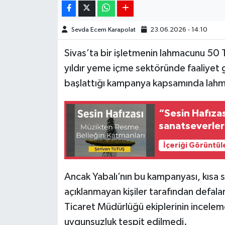
Sevda Ecem Karapolat
23.06.2026 - 14:10
Sivas’ta bir işletmenin lahmacunu 50 
yıldır yeme içme sektöründe faaliyet g
başlattığı kampanya kapsamında lahm
“Sesin Hafıza
sanatseverler
İçeriği Görüntül
Ancak Yabalı’nın bu kampanyası, kısa 
açıklanmayan kişiler tarafından defala
Ticaret Müdürlüğü ekiplerinin inceleme
uygunsuzluk tespit edilmedi.