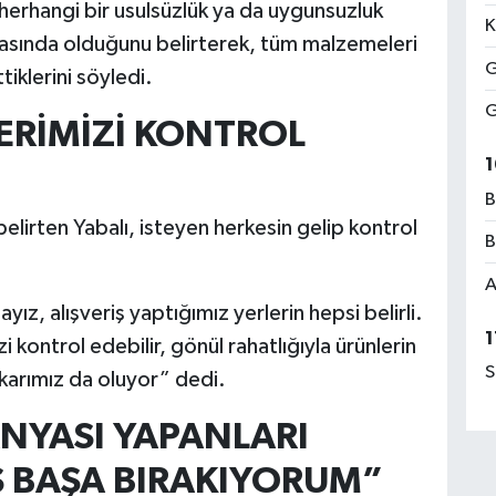
herhangi bir usulsüzlük ya da uygunsuzluk
K
rkasında olduğunu belirterek, tüm malzemeleri
G
tiklerini söyledi.
G
YERİMİZİ KONTROL
1
B
belirten Yabalı, isteyen herkesin gelip kontrol
B
A
yız, alışveriş yaptığımız yerlerin hepsi belirli.
1
i kontrol edebilir, gönül rahatlığıyla ürünlerin
S
 karımız da oluyor” dedi.
YASI YAPANLARI
Ş BAŞA BIRAKIYORUM”