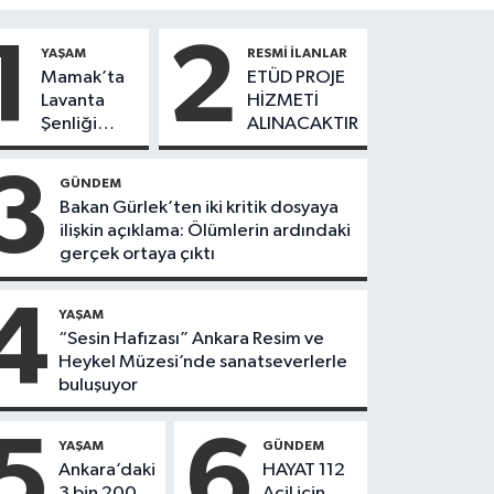
1
2
YAŞAM
RESMI İLANLAR
Mamak’ta
ETÜD PROJE
Lavanta
HİZMETİ
Şenliği
ALINACAKTIR
Coşkusu
3
GÜNDEM
Bakan Gürlek’ten iki kritik dosyaya
ilişkin açıklama: Ölümlerin ardındaki
gerçek ortaya çıktı
4
YAŞAM
“Sesin Hafızası” Ankara Resim ve
Heykel Müzesi’nde sanatseverlerle
buluşuyor
5
6
YAŞAM
GÜNDEM
Ankara’daki
HAYAT 112
3 bin 200
Acil için