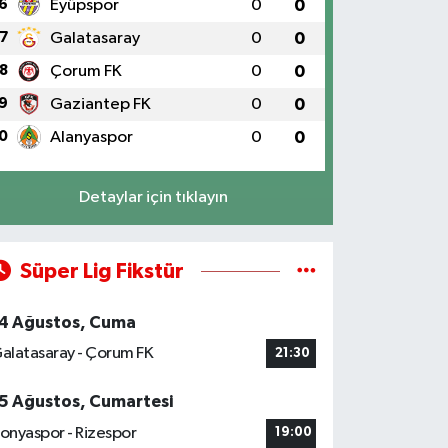
6
Eyüpspor
0
0
7
Galatasaray
0
0
8
Çorum FK
0
0
9
Gaziantep FK
0
0
0
Alanyaspor
0
0
Detaylar için tıklayın
Süper Lig Fikstür
4 Ağustos, Cuma
alatasaray - Çorum FK
21:30
5 Ağustos, Cumartesi
onyaspor - Rizespor
19:00