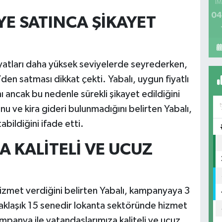
İM
04
E SATINCA ŞİKAYET
yatları daha yüksek seviyelerde seyrederken,
den satması dikkat çekti. Yabalı, uygun fiyatlı
 ancak bu nedenle sürekli şikayet edildiğini
unu ve kira gideri bulunmadığını belirten Yabalı,
ildiğini ifade etti.
 KALİTELİ VE UCUZ
hizmet verdiğini belirten Yabalı, kampanyaya 3
“Yaklaşık 15 senedir lokanta sektöründe hizmet
panya ile vatandaşlarımıza kaliteli ve ucuz