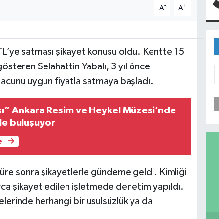
-
+
A
A
TL’ye satması şikayet konusu oldu. Kentte 15
österen Selahattin Yabalı, 3 yıl önce
acunu uygun fiyatla satmaya başladı.
sı” Ankara Resim ve Heykel Müzesi’nde
le buluşuyor
e
süre sonra şikayetlerle gündeme geldi. Kimliği
rca şikayet edilen işletmede denetim yapıldı.
lerinde herhangi bir usulsüzlük ya da