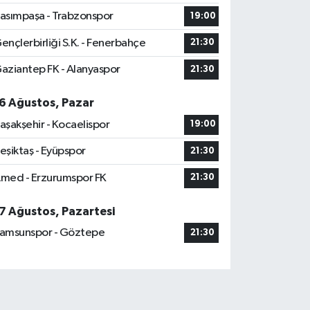
asımpaşa - Trabzonspor
19:00
ençlerbirliği S.K. - Fenerbahçe
21:30
aziantep FK - Alanyaspor
21:30
6 Ağustos, Pazar
aşakşehir - Kocaelispor
19:00
eşiktaş - Eyüpspor
21:30
med - Erzurumspor FK
21:30
7 Ağustos, Pazartesi
amsunspor - Göztepe
21:30