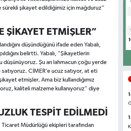
ürekli şikayet edildiğimiz için mağduruz”
YE ŞİKAYET ETMİŞLER”
1
landığını düşündüğünü ifade eden Yabalı,
ıldığını belirtti. Yabalı, “Şikayetlerin
nu düşünüyoruz. Şu an lahmacun çoğu yerde
 satıyoruz. CİMER’e ucuz satıyor, at eti
ikayet etmişler. Ama biz kullandığımız
ıyoruz, kaliteli malzeme kullanıyoruz” diye
1
G
ZLUK TESPİT EDİLMEDİ
1
 Ticaret Müdürlüğü ekipleri tarafından
K