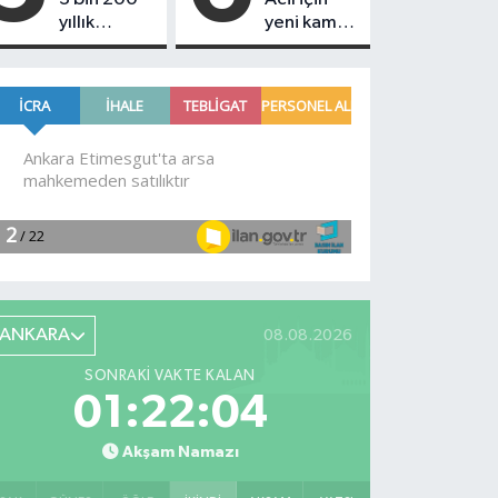
yıllık
yeni kamu
tümülüsün
spotu
sırrı ortaya
yayında!
çıktı!
Tek tuşla
ihbar
dönemi
ANKARA
08.08.2026
SONRAKI VAKTE KALAN
01:22:03
Akşam Namazı