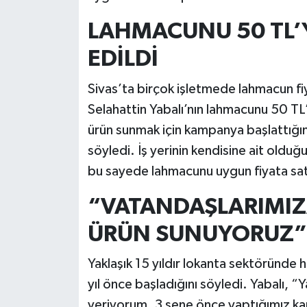
LAHMACUNU 50 TL’Y
EDİLDİ
Sivas’ta birçok işletmede lahmacun fi
Selahattin Yabalı’nın lahmacunu 50 TL’
ürün sunmak için kampanya başlattığını
söyledi. İş yerinin kendisine ait olduğ
bu sayede lahmacunu uygun fiyata satab
“VATANDAŞLARIMIZA
ÜRÜN SUNUYORUZ”
Yaklaşık 15 yıldır lokanta sektöründe 
yıl önce başladığını söyledi. Yabalı, 
veriyorum. 3 sene önce yaptığımız kam