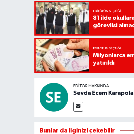
EDITÖRÜN SEÇTIĞI
81 ilde okullar
görevlisi alına
EDITÖRÜN SEÇTIĞI
Milyonlarca em
yatırıldı
EDITÖR HAKKINDA
Sevda Ecem Karapola
Bunlar da ilginizi çekebilir