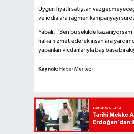
Uygun fiyatlı satıştan vazgeçmeyeceğin
ve iddialara rağmen kampanyayı sürdü
Yabalı, “Ben bu şekilde kazanıyorsam 
halka hizmet ederek insanlara yardımc
yapanları vicdanlarıyla baş başa bırakı
Kaynak:
Haber Merkezi
EDITÖRÜN SEÇTIĞI
Tarihi Mekke 
Erdoğan'dan il