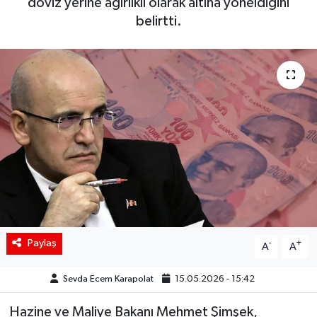
döviz yerine ağırlıklı olarak altına yöneldiğini
belirtti.
Siyaset
Spor
Teknoloji
Yaşam
Paylaş
-
+
A
A
Sevda Ecem Karapolat
15.05.2026 - 15:42
Hazine ve Maliye Bakanı Mehmet Şimşek,