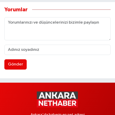
Yorumlar
Gönder
Ankara'da haberin en net adresi