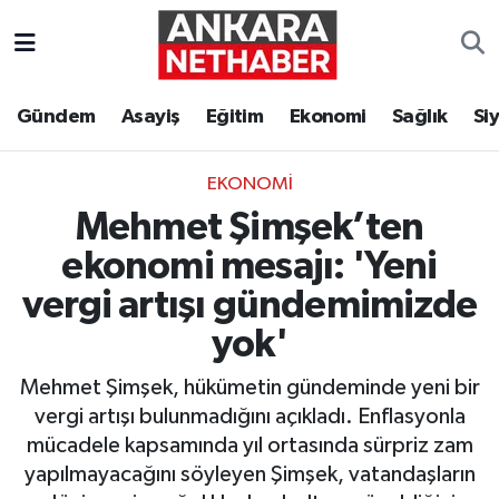
Asayiş
Ankara Hava Durumu
Gündem
Asayiş
Eğitim
Ekonomi
Sağlık
Si
Duyurular
Ankara Trafik Yoğunluk Haritası
EKONOMI
Eğitim
Süper Lig Puan Durumu ve Fikstür
Mehmet Şimşek’ten
Ekonomi
Tüm Manşetler
ekonomi mesajı: 'Yeni
vergi artışı gündemimizde
Gündem
Son Dakika Haberleri
yok'
Kim Kimdir Nereli
Haber Arşivi
Mehmet Şimşek, hükümetin gündeminde yeni bir
vergi artışı bulunmadığını açıkladı. Enflasyonla
Resmi İlanlar
mücadele kapsamında yıl ortasında sürpriz zam
yapılmayacağını söyleyen Şimşek, vatandaşların
Sağlık