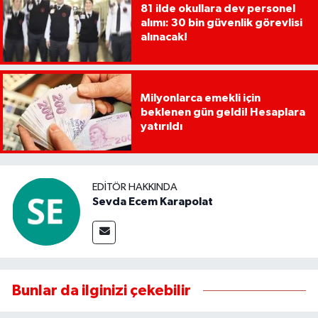
81 ilde okullara dev personel
alımı: 30 bin güvenlik görevlisi
alınacak!
Milyonlarca emekli için
beklenen gün geldi! Hesaplara
yatırıldı
EDITÖR HAKKINDA
Sevda Ecem Karapolat
Bunlar da ilginizi çekebilir