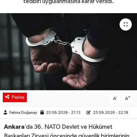
tedbiri uygulanmasına karar verildi.
Siyaset
Spor
Teknoloji
Yaşam
Paylaş
-
+
A
A
Fatma Doğanay
25.06.2026 - 21:13
25.06.2026 - 22:18
Ankara
’da 36. NATO Devlet ve Hükümet
Başkanları Zirvesi öncesinde güvenlik birimlerinin