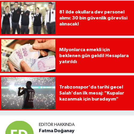
81 ilde okullara dev personel
alımı: 30 bin güvenlik görevlisi
alınacak!
Milyonlarca emekli için
beklenen gün geldi! Hesaplara
yatırıldı
Trabzonspor'da tarihi gece!
Salah'dan ilk mesaj: "Kupalar
kazanmak için buradayım"
EDITÖR HAKKINDA
Fatma Doğanay