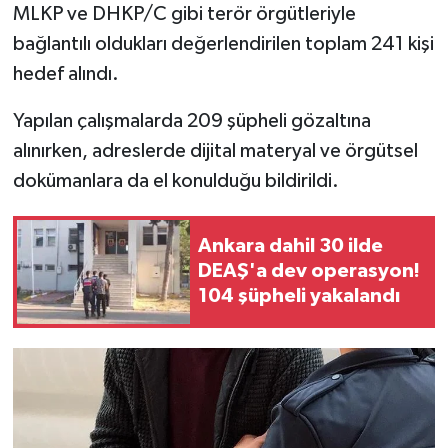
MLKP ve DHKP/C gibi terör örgütleriyle
bağlantılı oldukları değerlendirilen toplam 241 kişi
hedef alındı.
Yapılan çalışmalarda 209 şüpheli gözaltına
alınırken, adreslerde dijital materyal ve örgütsel
dokümanlara da el konulduğu bildirildi.
Ankara dahil 30 ilde
DEAŞ'a dev operasyon!
104 şüpheli yakalandı