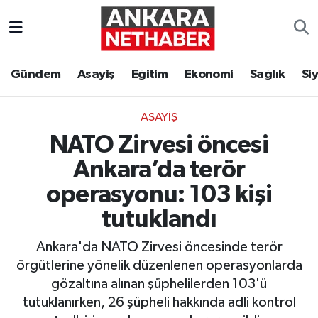
Asayiş
Ankara Hava Durumu
Gündem
Asayiş
Eğitim
Ekonomi
Sağlık
Si
Duyurular
Ankara Trafik Yoğunluk Haritası
ASAYIŞ
Eğitim
Süper Lig Puan Durumu ve Fikstür
NATO Zirvesi öncesi
Ekonomi
Tüm Manşetler
Ankara’da terör
operasyonu: 103 kişi
Gündem
Son Dakika Haberleri
tutuklandı
Kim Kimdir Nereli
Haber Arşivi
Ankara'da NATO Zirvesi öncesinde terör
örgütlerine yönelik düzenlenen operasyonlarda
Resmi İlanlar
gözaltına alınan şüphelilerden 103'ü
tutuklanırken, 26 şüpheli hakkında adli kontrol
Sağlık