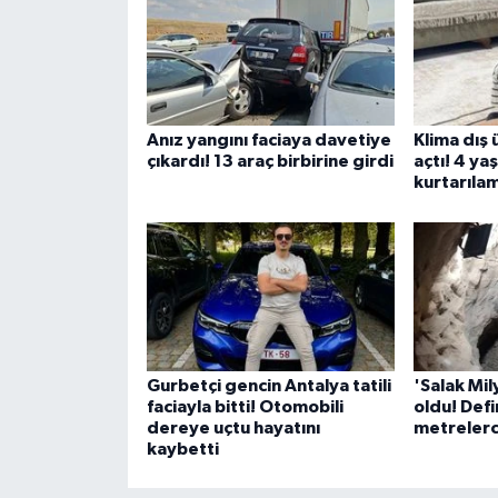
Anız yangını faciaya davetiye
Klima dış 
çıkardı! 13 araç birbirine girdi
açtı! 4 ya
kurtarıla
Gurbetçi gencin Antalya tatili
'Salak Mil
faciayla bitti! Otomobili
oldu! Defin
dereye uçtu hayatını
metrelerc
kaybetti