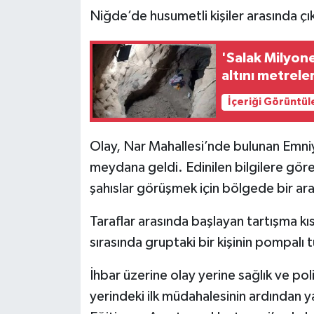
Niğde’de husumetli kişiler arasında çıka
'Salak Milyone
altını metrele
İçeriği Görüntül
Olay, Nar Mahallesi’nde bulunan Emn
meydana geldi. Edinilen bilgilere gö
şahıslar görüşmek için bölgede bir ara
Taraflar arasında başlayan tartışma 
sırasında gruptaki bir kişinin pompalı
İhbar üzerine olay yerine sağlık ve poli
yerindeki ilk müdahalesinin ardından 