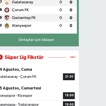
7
Galatasaray
0
0
8
Çorum FK
0
0
9
Gaziantep FK
0
0
0
Alanyaspor
0
0
Detaylar için tıklayın
Süper Lig Fikstür
4 Ağustos, Cuma
alatasaray - Çorum FK
21:30
5 Ağustos, Cumartesi
onyaspor - Rizespor
19:00
asımpaşa - Trabzonspor
19:00