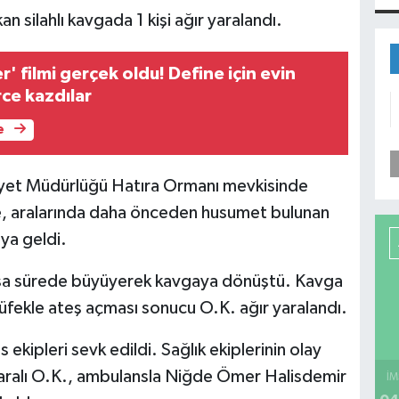
n silahlı kavgada 1 kişi ağır yaralandı.
r' filmi gerçek oldu! Define için evin
rce kazdılar
e
iyet Müdürlüğü Hatıra Ormanı mevkisinde
re, aralarında daha önceden husumet bulunan
ya geldi.
kısa sürede büyüyerek kavgaya dönüştü. Kavga
 tüfekle ateş açması sonucu O.K. ağır yaralandı.
s ekipleri sevk edildi. Sağlık ekiplerinin olay
yaralı O.K., ambulansla Niğde Ömer Halisdemir
İM