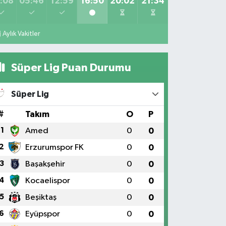
:08
05:46
12:59
16:50
20:02
21:34
Aylık Vakitler
Süper Lig Puan Durumu
Süper Lig
#
Takım
O
P
1
Amed
0
0
2
Erzurumspor FK
0
0
3
Başakşehir
0
0
4
Kocaelispor
0
0
5
Beşiktaş
0
0
6
Eyüpspor
0
0