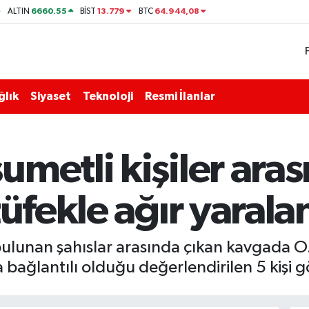
6660.55
13.779
64.944,08
ALTIN
BİST
BTC
ğlık
Siyaset
Teknoloji
Resmi İlanlar
metli kişiler aras
tüfekle ağır yarala
lunan şahıslar arasında çıkan kavgada O.K.
 bağlantılı olduğu değerlendirilen 5 kişi gö