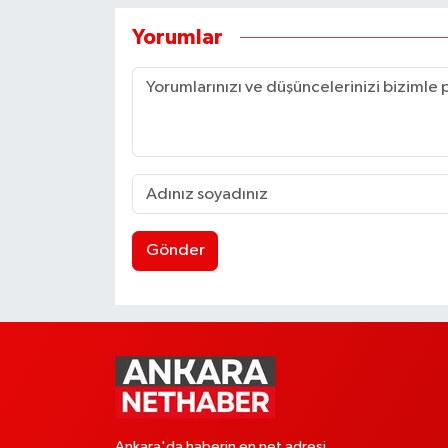
Yorumlar
Gönder
Ankara'da haberin en net adresi