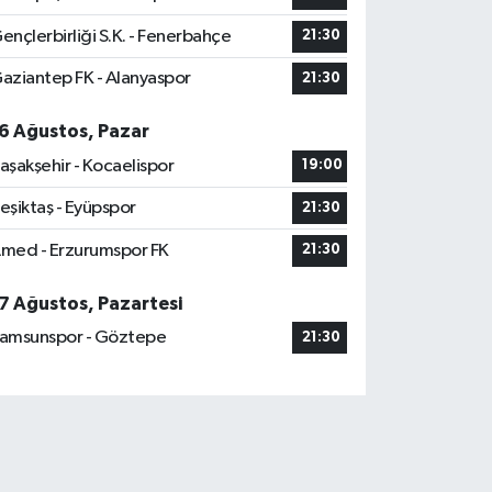
ençlerbirliği S.K. - Fenerbahçe
21:30
aziantep FK - Alanyaspor
21:30
6 Ağustos, Pazar
aşakşehir - Kocaelispor
19:00
eşiktaş - Eyüpspor
21:30
med - Erzurumspor FK
21:30
7 Ağustos, Pazartesi
amsunspor - Göztepe
21:30