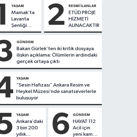
1
2
YAŞAM
RESMI İLANLAR
Mamak’ta
ETÜD PROJE
Lavanta
HİZMETİ
Şenliği
ALINACAKTIR
Coşkusu
3
GÜNDEM
Bakan Gürlek’ten iki kritik dosyaya
ilişkin açıklama: Ölümlerin ardındaki
gerçek ortaya çıktı
4
YAŞAM
“Sesin Hafızası” Ankara Resim ve
Heykel Müzesi’nde sanatseverlerle
buluşuyor
5
6
YAŞAM
GÜNDEM
Ankara’daki
HAYAT 112
3 bin 200
Acil için
yıllık
yeni kamu