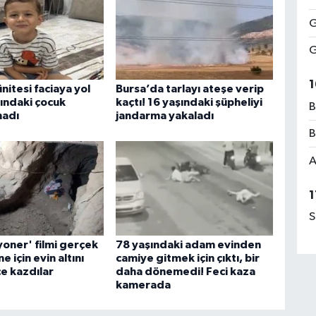
G
G
1
ünitesi faciaya yol
Bursa’da tarlayı ateşe verip
şındaki çocuk
kaçtı! 16 yaşındaki şüpheliyi
B
madı
jandarma yakaladı
B
A
1
S
yoner' filmi gerçek
78 yaşındaki adam evinden
e için evin altını
camiye gitmek için çıktı, bir
e kazdılar
daha dönemedi! Feci kaza
kamerada