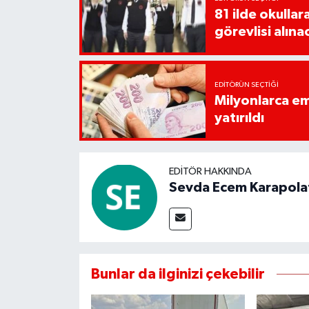
81 ilde okullar
görevlisi alına
EDITÖRÜN SEÇTIĞI
Milyonlarca em
yatırıldı
EDITÖR HAKKINDA
Sevda Ecem Karapola
Bunlar da ilginizi çekebilir