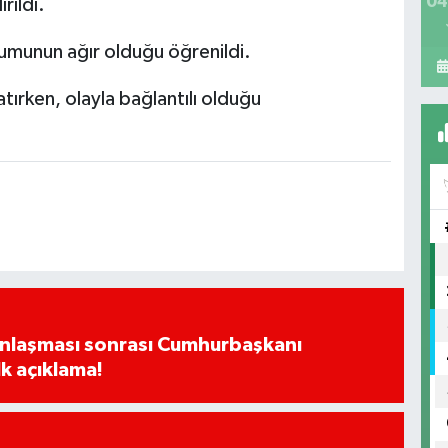
04
rıldı.
urumunun ağır olduğu öğrenildi.
latırken, olayla bağlantılı olduğu
Anlaşması sonrası Cumhurbaşkanı
k açıklama!