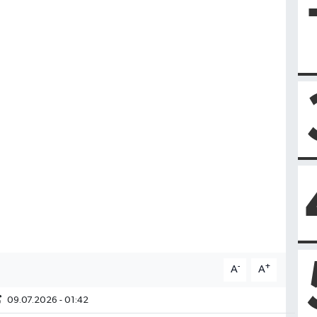
-
+
A
A
09.07.2026 - 01:42