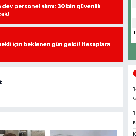
a dev personel alımı: 30 bin güvenlik
cak!
1
ekli için beklenen gün geldi! Hesaplara
t
1
G
1
K
K