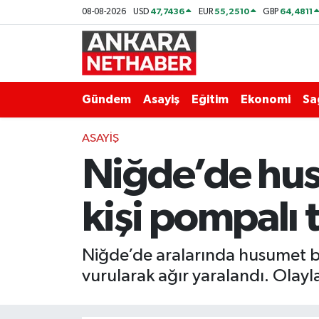
47,7436
55,2510
64,4811
08-08-2026
USD
EUR
GBP
Asayiş
Ankara Hava Durumu
Duyurular
Ankara Trafik Yoğunluk Haritası
Gündem
Asayiş
Eğitim
Ekonomi
Sa
Eğitim
Süper Lig Puan Durumu ve Fikstür
ASAYIŞ
Niğde’de husu
Ekonomi
Tüm Manşetler
Gündem
Son Dakika Haberleri
kişi pompalı 
Kim Kimdir Nereli
Haber Arşivi
Niğde’de aralarında husumet bu
Resmi İlanlar
vurularak ağır yaralandı. Olayla
Sağlık