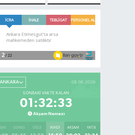
tümülüsün
spotu
sırrı ortaya
yayında!
çıktı!
Tek tuşla
ihbar
dönemi
ANKARA
08.08.2026
SONRAKI VAKTE KALAN
01:32:32
Akşam Namazı
SAK
GÜNEŞ
ÖĞLE
İKINDI
AKŞAM
YATSI