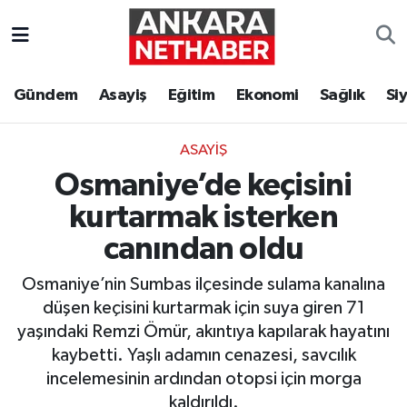
Asayiş
Ankara Hava Durumu
Gündem
Asayiş
Eğitim
Ekonomi
Sağlık
Si
Duyurular
Ankara Trafik Yoğunluk Haritası
ASAYIŞ
Eğitim
Süper Lig Puan Durumu ve Fikstür
Osmaniye’de keçisini
Ekonomi
Tüm Manşetler
kurtarmak isterken
canından oldu
Gündem
Son Dakika Haberleri
Osmaniye’nin Sumbas ilçesinde sulama kanalına
Kim Kimdir Nereli
Haber Arşivi
düşen keçisini kurtarmak için suya giren 71
yaşındaki Remzi Ömür, akıntıya kapılarak hayatını
Resmi İlanlar
kaybetti. Yaşlı adamın cenazesi, savcılık
incelemesinin ardından otopsi için morga
Sağlık
kaldırıldı.