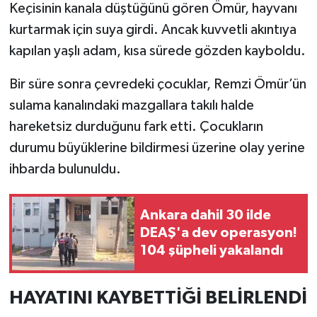
Keçisinin kanala düştüğünü gören Ömür, hayvanı
kurtarmak için suya girdi. Ancak kuvvetli akıntıya
kapılan yaşlı adam, kısa sürede gözden kayboldu.
Bir süre sonra çevredeki çocuklar, Remzi Ömür’ün
sulama kanalındaki mazgallara takılı halde
hareketsiz durduğunu fark etti. Çocukların
durumu büyüklerine bildirmesi üzerine olay yerine
ihbarda bulunuldu.
Ankara dahil 30 ilde
DEAŞ'a dev operasyon!
104 şüpheli yakalandı
HAYATINI KAYBETTİĞİ BELİRLENDİ