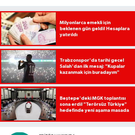
Milyonlarca emekli için
beklenen gün geldi! Hesaplara
yatırıldı
Trabzonspor'da tarihi gece!
Salah'dan ilk mesaj: "Kupalar
kazanmak için buradayım"
Beştepe'deki MGK toplantısı
sona erdi! "Terörsüz Türkiye"
hedefinde yeni aşama masada