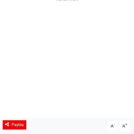
Siyaset
Spor
Teknoloji
Yaşam
Paylaş
-
+
A
A