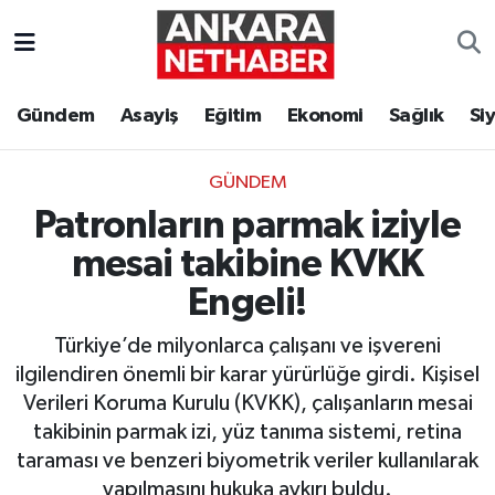
Asayiş
Ankara Hava Durumu
Gündem
Asayiş
Eğitim
Ekonomi
Sağlık
Si
Duyurular
Ankara Trafik Yoğunluk Haritası
GÜNDEM
Eğitim
Süper Lig Puan Durumu ve Fikstür
Patronların parmak iziyle
Ekonomi
Tüm Manşetler
mesai takibine KVKK
Engeli!
Gündem
Son Dakika Haberleri
Türkiye’de milyonlarca çalışanı ve işvereni
Kim Kimdir Nereli
Haber Arşivi
ilgilendiren önemli bir karar yürürlüğe girdi. Kişisel
Verileri Koruma Kurulu (KVKK), çalışanların mesai
Resmi İlanlar
takibinin parmak izi, yüz tanıma sistemi, retina
taraması ve benzeri biyometrik veriler kullanılarak
Sağlık
yapılmasını hukuka aykırı buldu.