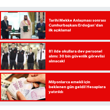
Tarihi Mekke Anlaşması sonrası
Cumhurbaşkanı Erdoğan'dan
ilk açıklama!
81 ilde okullara dev personel
alımı: 30 bin güvenlik görevlisi
alınacak!
Milyonlarca emekli için
beklenen gün geldi! Hesaplara
yatırıldı