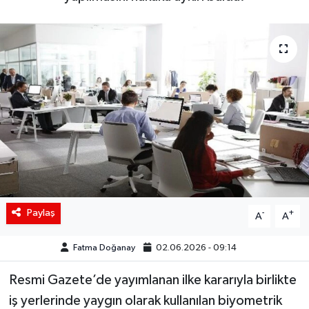
Siyaset
Spor
Teknoloji
Yaşam
Paylaş
-
+
A
A
Fatma Doğanay
02.06.2026 - 09:14
Resmi Gazete’de yayımlanan ilke kararıyla birlikte
iş yerlerinde yaygın olarak kullanılan biyometrik