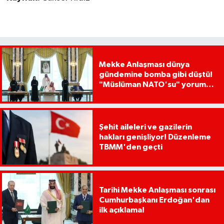
Mekke Anlaşması dünya
gündemine bomba gibi düştü!
"Müslüman NATO'su" yorumu
dikkat çekti
Şehit aileleri ve gazilerin
hakları genişliyor! Düzenleme
TBMM'den geçti
Tarihi Mekke Anlaşması sonrası
Cumhurbaşkanı Erdoğan'dan
ilk açıklama!