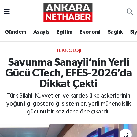
Asayiş
Ankara Hava Durumu
Gündem
Asayiş
Eğitim
Ekonomi
Sağlık
Si
Duyurular
Ankara Trafik Yoğunluk Haritası
TEKNOLOJI
Eğitim
Süper Lig Puan Durumu ve Fikstür
Savunma Sanayii’nin Yerli
Ekonomi
Tüm Manşetler
Gücü CTech, EFES-2026’da
Dikkat Çekti
Gündem
Son Dakika Haberleri
Türk Silahlı Kuvvetleri ve kardeş ülke askerlerinin
Kim Kimdir Nereli
Haber Arşivi
yoğun ilgi gösterdiği sistemler, yerli mühendislik
gücünü bir kez daha öne çıkardı.
Resmi İlanlar
Sağlık