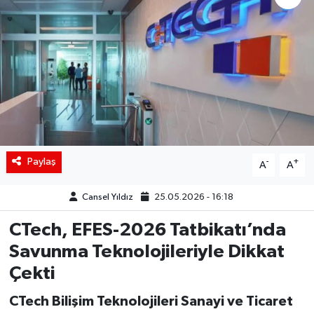
Siyaset
Spor
Teknoloji
Yaşam
Paylaş
-
+
A
A
Cansel Yıldız
25.05.2026 - 16:18
CTech, EFES-2026 Tatbikatı’nda
Savunma Teknolojileriyle Dikkat
Çekti
CTech Bilişim Teknolojileri Sanayi ve Ticaret