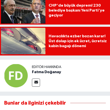
CHP'de büyük deprem! 230
belediye başkanı Yeni Parti'ye
geçiyor
Havacılıkta ezber bozan karar!
Üst dolap için ek ücret, ücretsiz
kabin bagajı dönemi
EDITÖR HAKKINDA
Fatma Doğanay
Bunlar da ilginizi çekebilir