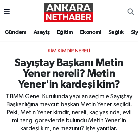
Asayiş
Ankara Hava Durumu
Gündem
Asayiş
Eğitim
Ekonomi
Sağlık
Si
Duyurular
Ankara Trafik Yoğunluk Haritası
KIM KIMDIR NERELI
Eğitim
Süper Lig Puan Durumu ve Fikstür
Sayıştay Başkanı Metin
Ekonomi
Tüm Manşetler
Yener nereli? Metin
Yener'in kardeşi kim?
Gündem
Son Dakika Haberleri
TBMM Genel Kurulunda yapılan seçimle Sayıştay
Kim Kimdir Nereli
Haber Arşivi
Başkanlığına mevcut başkan Metin Yener seçildi.
Peki, Metin Yener kimdir, nereli, kaç yaşında, evli
Resmi İlanlar
mi hangi görevlerde bulundu Metin Yener’in
kardeşi kim, ne mezunu? İşte yanıtlar.
Sağlık