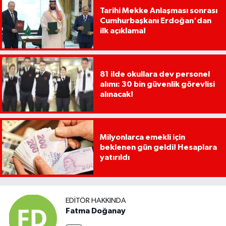
Tarihi Mekke Anlaşması sonrası
Cumhurbaşkanı Erdoğan'dan
ilk açıklama!
81 ilde okullara dev personel
alımı: 30 bin güvenlik görevlisi
alınacak!
Milyonlarca emekli için
beklenen gün geldi! Hesaplara
yatırıldı
EDITÖR HAKKINDA
Fatma Doğanay