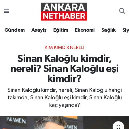
Asayiş
Ankara Hava Durumu
Gündem
Asayiş
Eğitim
Ekonomi
Sağlık
Si
Duyurular
Ankara Trafik Yoğunluk Haritası
KIM KIMDIR NERELI
Eğitim
Süper Lig Puan Durumu ve Fikstür
Sinan Kaloğlu kimdir,
Ekonomi
Tüm Manşetler
nereli? Sinan Kaloğlu eşi
kimdir?
Gündem
Son Dakika Haberleri
Sinan Kaloğlu kimdir, nereli, Sinan Kaloğlu hangi
Kim Kimdir Nereli
Haber Arşivi
takımda, Sinan Kaloğlu eşi kimdir, Sinan Kaloğlu
kaç yaşında?
Resmi İlanlar
Sağlık