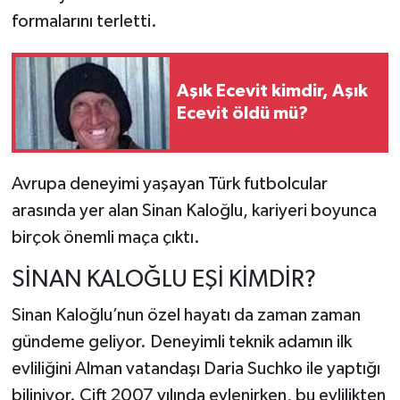
formalarını terletti.
Aşık Ecevit kimdir, Aşık
Ecevit öldü mü?
Avrupa deneyimi yaşayan Türk futbolcular
arasında yer alan Sinan Kaloğlu, kariyeri boyunca
birçok önemli maça çıktı.
SİNAN KALOĞLU EŞİ KİMDİR?
Sinan Kaloğlu’nun özel hayatı da zaman zaman
gündeme geliyor. Deneyimli teknik adamın ilk
evliliğini Alman vatandaşı Daria Suchko ile yaptığı
biliniyor. Çift 2007 yılında evlenirken, bu evlilikten