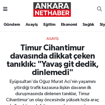
Asayiş
Ankara Hava Durumu
Gündem
Asayiş
Eğitim
Ekonomi
Sağlık
Si
Duyurular
Ankara Trafik Yoğunluk Haritası
ASAYIŞ
Eğitim
Süper Lig Puan Durumu ve Fikstür
Timur Cihantimur
Ekonomi
Tüm Manşetler
davasında dikkat çeken
tanıklık: "Yavaş git dedik,
Gündem
Son Dakika Haberleri
dinlemedi"
Kim Kimdir Nereli
Haber Arşivi
Eyüpsultan'da Oğuz Murat Aci'nin yaşamını
yitirdiği trafik kazasına ilişkin davanın ilk
Resmi İlanlar
duruşmasında dinlenen tanıklar, Timur
Cihantimur'un olay öncesinde yüksek hızla araç
Sağlık