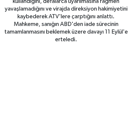
kullandığını, defalarca uyarılmasına rağmen
yavaşlamadığını ve virajda direksiyon hakimiyetini
Siyaset
kaybederek ATV'lere çarptığını anlattı.
Mahkeme, sanığın ABD'den iade sürecinin
Spor
tamamlanmasını beklemek üzere davayı 11 Eylül'e
erteledi.
Teknoloji
Yaşam