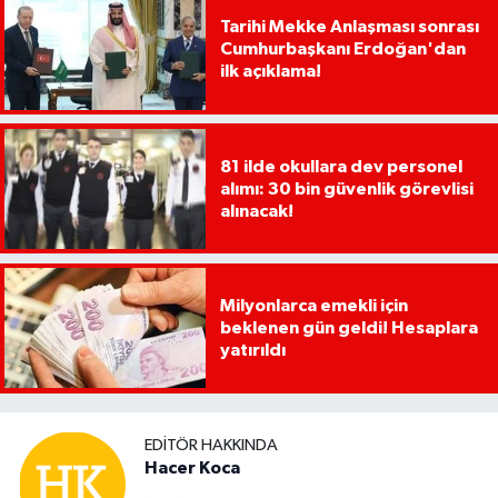
Tarihi Mekke Anlaşması sonrası
Cumhurbaşkanı Erdoğan'dan
ilk açıklama!
81 ilde okullara dev personel
alımı: 30 bin güvenlik görevlisi
alınacak!
Milyonlarca emekli için
beklenen gün geldi! Hesaplara
yatırıldı
EDITÖR HAKKINDA
Hacer Koca