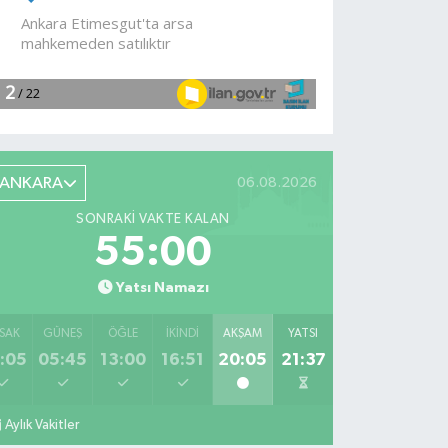
tahliye
edildi!
ANKARA
06.08.2026
SONRAKI VAKTE KALAN
55:00
Yatsı Namazı
SAK
GÜNEŞ
ÖĞLE
İKINDI
AKŞAM
YATSI
:05
05:45
13:00
16:51
20:05
21:37
Aylık Vakitler