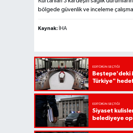
Kurtarılan 3 kardeşin sağlık durumlarının
bölgede güvenlik ve inceleme çalışmas
Kaynak:
İHA
EDITÖRÜN SEÇTIĞI
Beştepe'deki M
Türkiye" hede
EDITÖRÜN SEÇTIĞI
Siyaset kulisle
belediyeye op