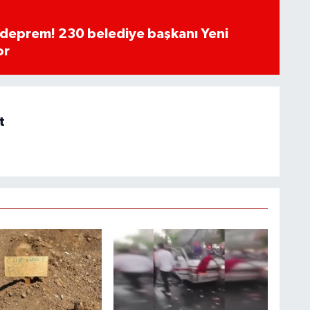
deprem! 230 belediye başkanı Yeni
or
t