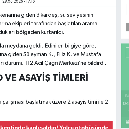
28.06.2026 - 17:16
kenarına giden 3 kardeş, su seviyesinin
rma ekipleri tarafından başlatılan arama
ukları bölgeden kurtarıldı.
da meydana geldi. Edinilen bilgiye göre,
na giden Süleyman K., Filiz K. ve Mustafa
rı durumu 112 Acil Çağrı Merkezi’ne bildirdi.
VE ASAYİŞ TİMLERİ
İM
çalışması başlatmak üzere 2 asayiş timi ile 2
04
şkentinde kanlı saldırı! Yolcu otobüsünde