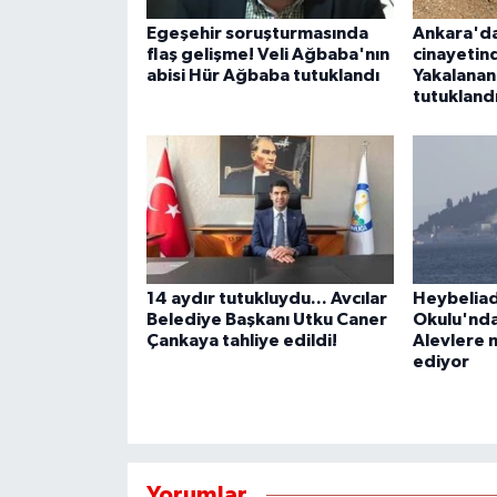
Egeşehir soruşturmasında
Ankara'da
flaş gelişme! Veli Ağbaba'nın
cinayetin
abisi Hür Ağbaba tutuklandı
Yakalanan 
tutukland
14 aydır tutukluydu... Avcılar
Heybeliad
Belediye Başkanı Utku Caner
Okulu'nda
Çankaya tahliye edildi!
Alevlere
ediyor
Yorumlar