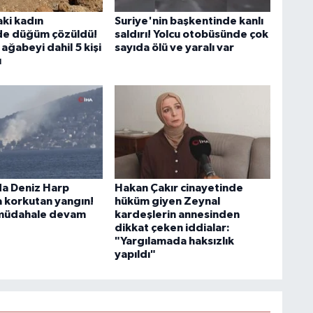
ki kadın
Suriye'nin başkentinde kanlı
de düğüm çözüldü!
saldırı! Yolcu otobüsünde çok
ağabeyi dahil 5 kişi
sayıda ölü ve yaralı var
ı
a Deniz Harp
Hakan Çakır cinayetinde
 korkutan yangın!
hüküm giyen Zeynal
 müdahale devam
kardeşlerin annesinden
dikkat çeken iddialar:
"Yargılamada haksızlık
yapıldı"