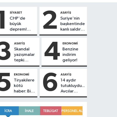
1
2
SIYASET
ASAYIŞ
CHP'de
Suriye'nin
büyük
başkentinde
deprem!
kanlı saldırı!
230
Yolcu
belediye
otobüsünde
3
4
ASAYIŞ
EKONOMI
başkanı Yeni
çok sayıda
Skandal
Benzine
Parti'ye
ölü ve yaralı
yazışmalar
indirim
geçiyor
var
tepki
geliyor!
toplamıştı...
Koray Beşli
5
6
EKONOMI
ASAYIŞ
hakkında
Tiryakilere
14 aydır
tutuklama
kötü
tutukluydu...
kararı
haber: Bir
Avcılar
geldi!
sigara
Belediye
grubuna
Başkanı
daha zam
Utku Caner
geldi!
Çankaya