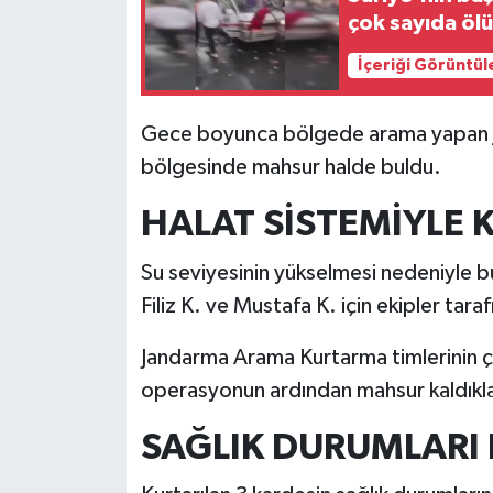
çok sayıda ölü
İçeriği Görüntül
Gece boyunca bölgede arama yapan ja
bölgesinde mahsur halde buldu.
HALAT SİSTEMİYLE 
Su seviyesinin yükselmesi nedeniyle 
Filiz K. ve Mustafa K. için ekipler tara
Jandarma Arama Kurtarma timlerinin ça
operasyonun ardından mahsur kaldıklar
SAĞLIK DURUMLARI 