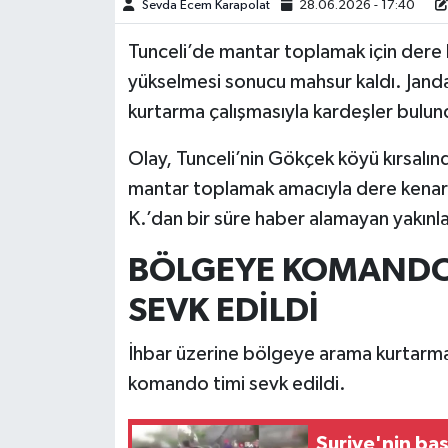
Sevda Ecem Karapolat
28.06.2026 - 17:40
Tunceli’de mantar toplamak için dere 
yükselmesi sonucu mahsur kaldı. Janda
kurtarma çalışmasıyla kardeşler bulund
Olay, Tunceli’nin Gökçek köyü kırsalın
mantar toplamak amacıyla dere kenarı
K.’dan bir süre haber alamayan yakınla
BÖLGEYE KOMANDO 
SEVK EDİLDİ
İhbar üzerine bölgeye arama kurtarma 
komando timi sevk edildi.
Suriye'nin ba