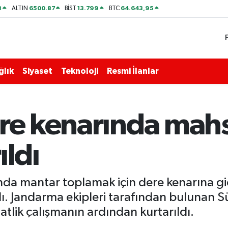
8
6500.87
13.799
64.643,95
ALTIN
BİST
BTC
ğlık
Siyaset
Teknoloji
Resmi İlanlar
ere kenarında mahs
ıldı
nda mantar toplamak için dere kenarına gi
. Jandarma ekipleri tarafından bulunan Sü
aatlik çalışmanın ardından kurtarıldı.