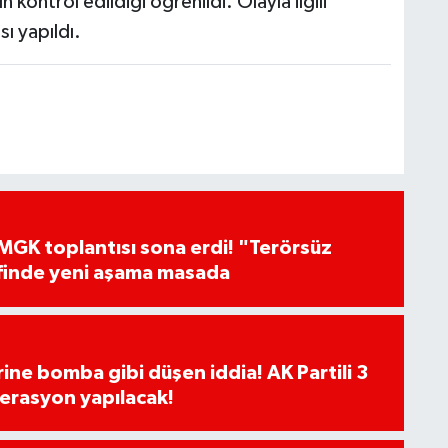
 kontrol edildiği öğrenildi. Olayla ilgili
ı yapıldı.
GK toplantısı sona erdi! "Terörsüz
finde yeni aşama masada
rine bomba gibi düşen iddia! AK Partili 3
erasyon yapılacak!