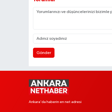
Gönder
Ankara'da haberin en net adresi