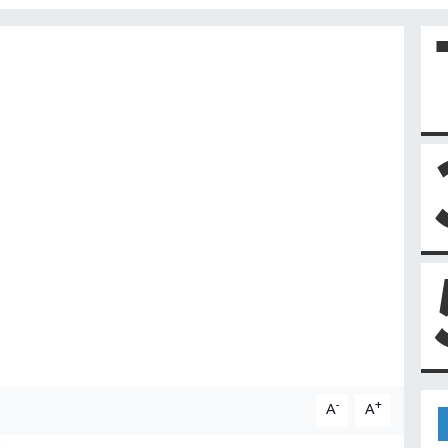
-
+
A
A