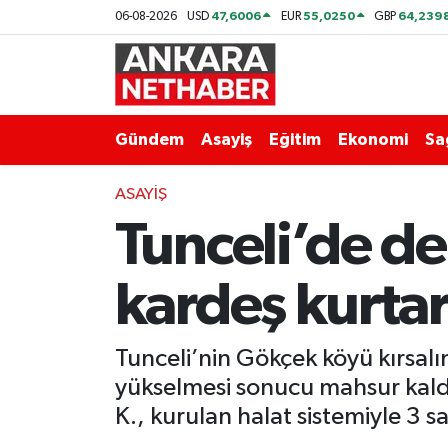
47,6006
55,0250
64,239
06-08-2026
USD
EUR
GBP
Asayiş
Ankara Hava Durumu
Duyurular
Ankara Trafik Yoğunluk Haritası
Gündem
Asayiş
Eğitim
Ekonomi
Sa
Eğitim
Süper Lig Puan Durumu ve Fikstür
ASAYIŞ
Tunceli’de d
Ekonomi
Tüm Manşetler
Gündem
Son Dakika Haberleri
kardeş kurtar
Kim Kimdir Nereli
Haber Arşivi
Tunceli’nin Gökçek köyü kırsalı
Resmi İlanlar
yükselmesi sonucu mahsur kaldı
K., kurulan halat sistemiyle 3 s
Sağlık