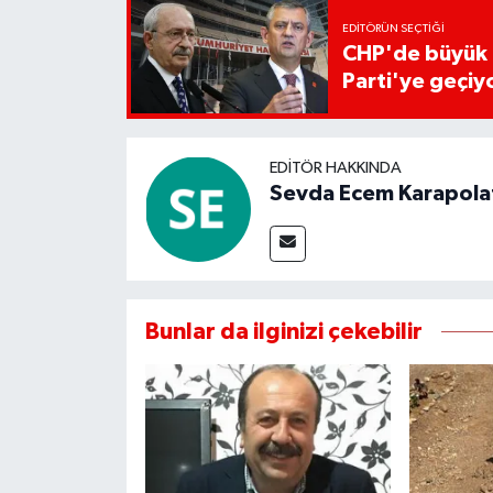
EDITÖRÜN SEÇTIĞI
CHP'de büyük 
Parti'ye geçiy
EDITÖR HAKKINDA
Sevda Ecem Karapola
Bunlar da ilginizi çekebilir