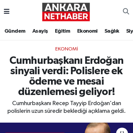
Asayiş
Ankara Hava Durumu
Gündem
Asayiş
Eğitim
Ekonomi
Sağlık
Si
Duyurular
Ankara Trafik Yoğunluk Haritası
EKONOMI
Eğitim
Süper Lig Puan Durumu ve Fikstür
Cumhurbaşkanı Erdoğan
Ekonomi
Tüm Manşetler
sinyali verdi: Polislere ek
ödeme ve mesai
Gündem
Son Dakika Haberleri
düzenlemesi geliyor!
Kim Kimdir Nereli
Haber Arşivi
Cumhurbaşkanı Recep Tayyip Erdoğan'dan
polislerin uzun süredir beklediği açıklama geldi.
Resmi İlanlar
Sağlık