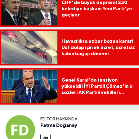
CHP'de büyük deprem! 230
belediye başkanı Yeni Parti'ye
geçiyor
Havacılıkta ezber bozan karar!
Üst dolap için ek ücret, ücretsiz
kabin bagajı dönemi
Genel Kurul'da tansiyon
yükseldi! İYİ Partili Çömez'in o
sözleri AK Partili vekilleri
kızdırdı
EDITÖR HAKKINDA
Fatma Doğanay