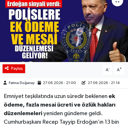
Siyaset
Spor
Teknoloji
Yaşam
Paylaş
-
+
A
A
Fatma Doğanay
27.06.2026 - 21:00
27.06.2026 - 21:14
Emniyet teşkilatında uzun süredir beklenen
ek
ödeme, fazla mesai ücreti ve özlük hakları
düzenlemeleri
yeniden gündeme geldi.
Cumhurbaşkanı Recep Tayyip Erdoğan’ın 13 bin